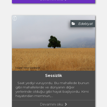
Edebiyat
Sessizlik
Saat yediyi vuruyordu. Bu mahallede bunun
gibi mahallelerde ve dünyanın diğer
yerlerinde olduğu gibi hayat başlıyordu. Kimi
hayatından memnun,...
Devamını oku