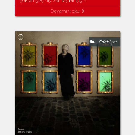
çoktan geçmiş. Sarı loş bir ışığı...
Devamını oku
Edebiyat