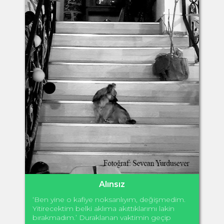
Alınsız
‘Ben yine o kafiye noksanlıyım, değişmedim.
Yitirecektim belki aklıma akıttıklarımı lakin
bırakmadım.’ Duraklanan vaktimin geçip