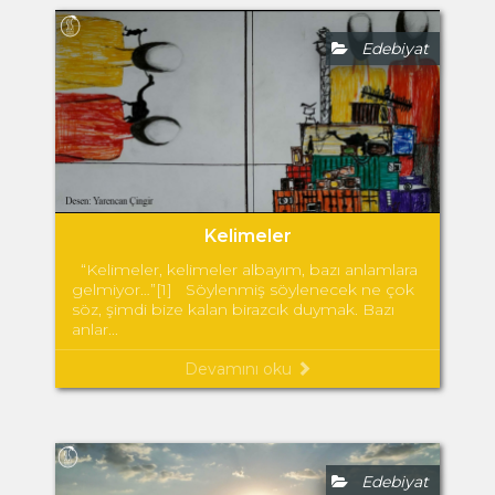
Edebiyat
Kelimeler
“Kelimeler, kelimeler albayım, bazı anlamlara
gelmiyor…”[1] Söylenmiş söylenecek ne çok
söz, şimdi bize kalan birazcık duymak. Bazı
anlar...
Devamını oku
Edebiyat