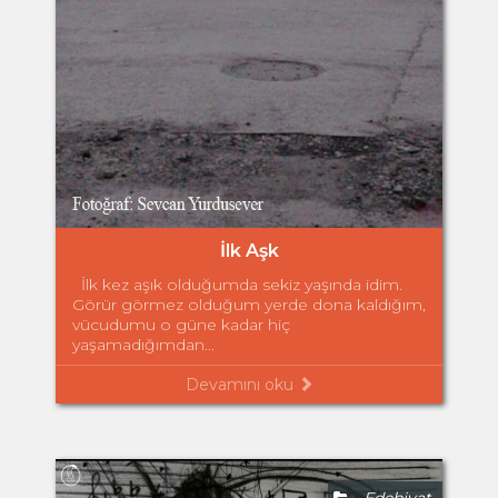
İlk Aşk
İlk kez aşık olduğumda sekiz yaşında idim.
Görür görmez olduğum yerde dona kaldığım,
vücudumu o güne kadar hiç
yaşamadığımdan...
Devamını oku
Edebiyat