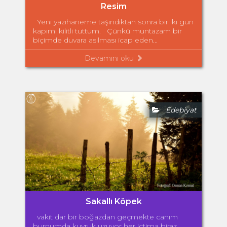
Resim
Yeni yazıhaneme taşındıktan sonra bir iki gün
kapımı kilitli tuttum. Çünkü muntazam bir
biçimde duvara asılması icap eden...
Devamını oku
Edebiyat
Sakallı Köpek
vakit dar bir boğazdan geçmekte canım
burnumda kuyruk uzuyor her içtima biraz