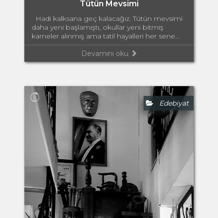
Tütün Mevsimi
Hadi kalksana geç kalacağız. Tütün mevsimi
daha yeni başlamıştı, okullar yeni bitmiş
karneler alınmış ama tatil hayalleri her sene...
Devamını oku
Edebiyat