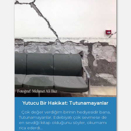
Yutucu Bir Hakikat: Tutunamayanlar
Çok değer verdiğim birinin hediyesidir bana,
Tutunamayanlar. Edebiyatı çok sevmese de
en sevdiği kitap olduğunu söyler, okumamı
rica ederdi...