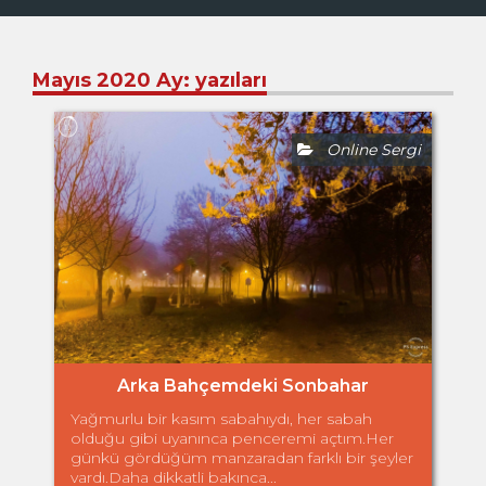
Mayıs 2020
Ay:
yazıları
Online Sergi
Arka Bahçemdeki Sonbahar
Yağmurlu bir kasım sabahıydı, her sabah
olduğu gibi uyanınca penceremi açtım.Her
günkü gördüğüm manzaradan farklı bir şeyler
vardı.Daha dikkatli bakınca...