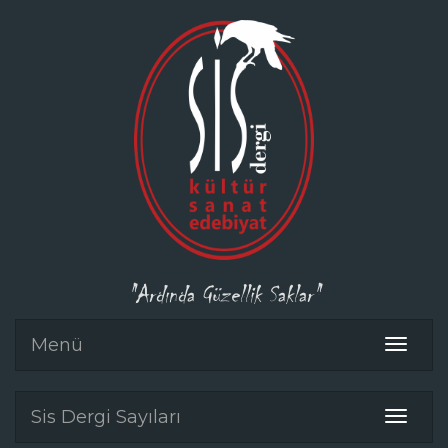
"Ardında Güzellik Saklar"
Menü
Toggle
navigat
Sis Dergi Sayıları
Toggle
navigat