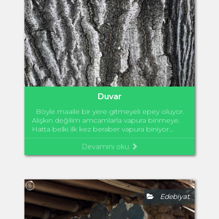
Duvar
Böyle maaile bir yere gitmeyeli epey oluyor.
Alışkın değilim amcamlarla vapura binmeye.
Hatta belki ilk kez beraber vapura biniyor...
Devamını oku
Edebiyat