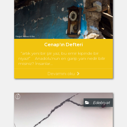
Cenap’ın Defteri
“artık yeni bir şiir yaz, bu emir kipinde bir
niyaz!” Anadolu’nun en garip yanı nedir bilir
misiniz? İnsanlar...
Devamını oku
Edebiyat