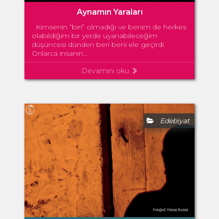
Aynamın Yaraları
Kimsenin “biri” olmadığı ve benim de herkes
olabildiğim bir yerde uyanabileceğim
düşüncesi dünden beri beni ele geçirdi.
Onlarca insanın...
Devamını oku
Edebiyat