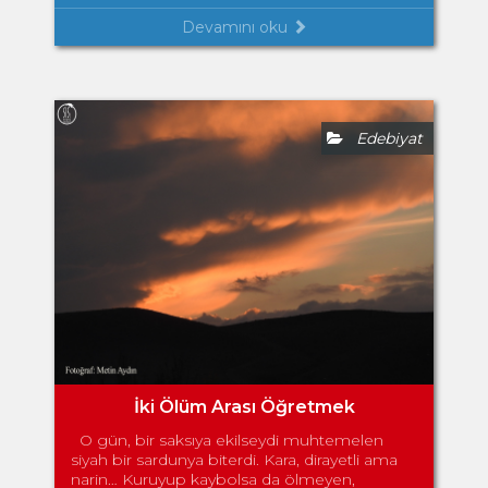
Devamını oku
Edebiyat
İki Ölüm Arası Öğretmek
O gün, bir saksıya ekilseydi muhtemelen
siyah bir sardunya biterdi. Kara, dirayetli ama
narin… Kuruyup kaybolsa da ölmeyen,