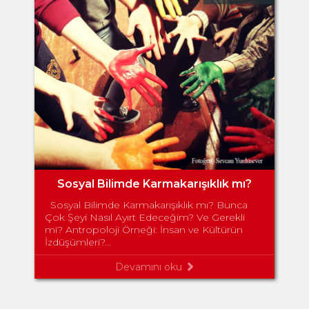
Sosyal Bilimde Karmakarışıklık mı?
Sosyal Bilimde Karmakarışıklık mı? Bunca
Çok Şeyi Nasıl Ayırt Edeceğim? Ve Gerekli
mi? Antropoloji Örneği: İnsan ve Kültürün
İzdüşümleri?...
Devamını oku