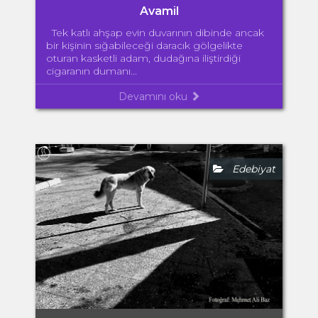
Avamil
Tek katlı ahşap evin duvarının dibinde ancak
bir kişinin sığabileceği daracık gölgelikte
oturan kasketli adam, dudağına iliştirdiği
cigaranın dumanı...
Devamını oku
Edebiyat