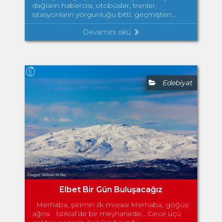
dağların habercisi, otobüsler, trenler,
istasyonların yorgunluğu bitti. geçmişten...
Devamını oku
Edebiyat
Elbet Bir Gün Buluşacağız
Merhaba, şiirimin ilk mısrası Merhaba, göğüs
ağrısı İstiklal’de bir meyhanede… Gece üçü