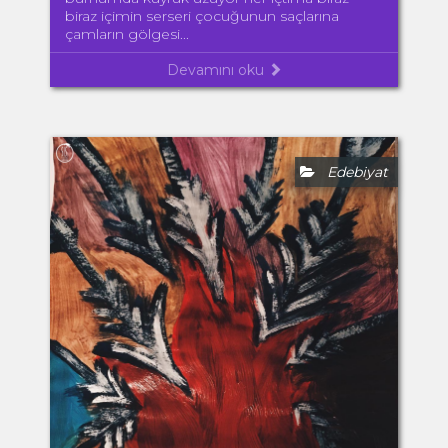
biraz içimin serseri çocuğunun saçlarına
çamların gölgesi...
Devamını oku
Edebiyat