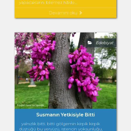
yapacaklarını bilemez hâlde...
Devamını oku
Edebiyat
Susmanın Yetkisiyle Bitti
yalnızlık bitti. bitti gölgemin kirpik kirpik
düştüğü bu yeryüzü, istencin yoksunluğu,