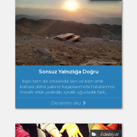
Sonsuz Yalnızlığa Doğru
kışın tam da ortasında sen ve ben artık
bahara daha yakınız kayıplarımızla hatalarımızı
misafir ettik yedirdik, içirdik uğurladık fark...
Devamını oku
Edebiyat