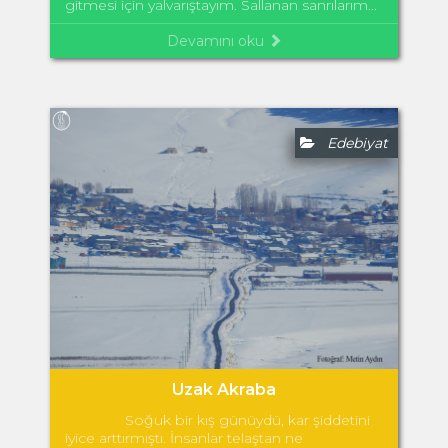
gitmesi için yalvarıştayım. Sallanan sanrılarım...
Devamını oku
Edebiyat
Uzak Akraba
Soğuk bir kış günüydü, kar şiddetini
iyice arttırmıştı. İnsanlar telaştan ne