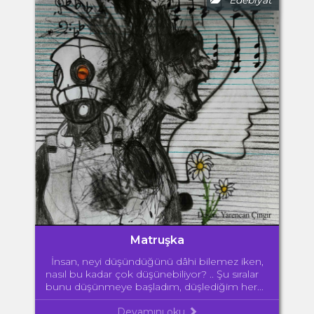
Matruşka
İnsan, neyi düşündüğünü dâhi bilemez iken,
nasıl bu kadar çok düşünebiliyor? .. Şu sıralar
bunu düşünmeye başladım, düşlediğim her...
Devamını oku