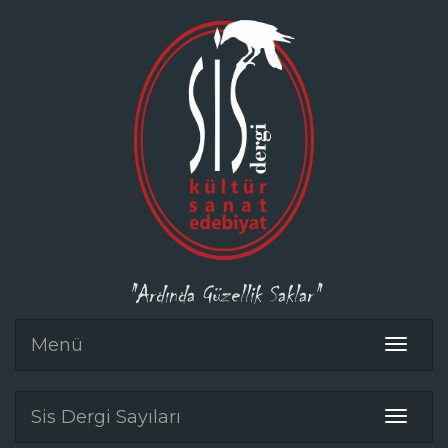
"Ardında Güzellik Saklar"
Menü
Toggle
navigat
Sis Dergi Sayıları
Toggle
navigat