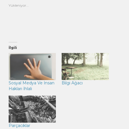
açılır)
pencerede
için
açılır)
tıklayın
Yükleniyor...
(Yeni
pencerede
açılır)
İlgili
Sosyal Medya Ve İnsan
Bilgi Ağacı
Hakları İhlali
Parçacıklar