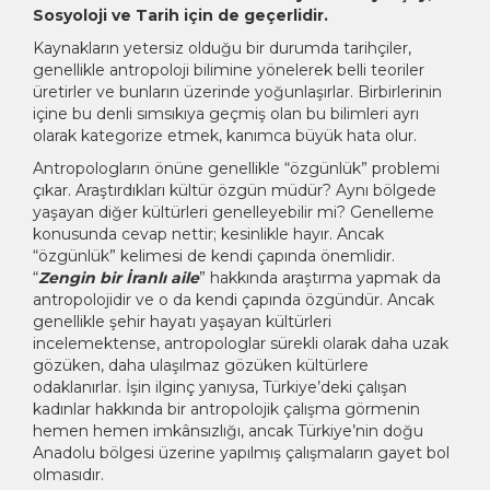
Sosyoloji ve Tarih için de geçerlidir.
Kaynakların yetersiz olduğu bir durumda tarihçiler,
genellikle antropoloji bilimine yönelerek belli teoriler
üretirler ve bunların üzerinde yoğunlaşırlar. Birbirlerinin
içine bu denli sımsıkıya geçmiş olan bu bilimleri ayrı
olarak kategorize etmek, kanımca büyük hata olur.
Antropologların önüne genellikle “özgünlük” problemi
çıkar. Araştırdıkları kültür özgün müdür? Aynı bölgede
yaşayan diğer kültürleri genelleyebilir mi? Genelleme
konusunda cevap nettir; kesinlikle hayır. Ancak
“özgünlük” kelimesi de kendi çapında önemlidir.
“
Zengin bir İranlı aile
” hakkında araştırma yapmak da
antropolojidir ve o da kendi çapında özgündür. Ancak
genellikle şehir hayatı yaşayan kültürleri
incelemektense, antropologlar sürekli olarak daha uzak
gözüken, daha ulaşılmaz gözüken kültürlere
odaklanırlar. İşin ilginç yanıysa, Türkiye’deki çalışan
kadınlar hakkında bir antropolojik çalışma görmenin
hemen hemen imkânsızlığı, ancak Türkiye’nin doğu
Anadolu bölgesi üzerine yapılmış çalışmaların gayet bol
olmasıdır.