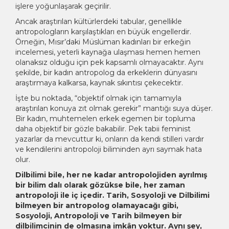
işlere yoğunlaşarak geçirilir.
Ancak araştırılan kültürlerdeki tabular, genellikle
antropologların karşılaştıkları en büyük engellerdir.
Örneğin, Mısır’daki Müslüman kadınları bir erkeğin
incelemesi, yeterli kaynağa ulaşması hemen hemen
olanaksız olduğu için pek kapsamlı olmayacaktır. Aynı
şekilde, bir kadın antropolog da erkeklerin dünyasını
araştırmaya kalkarsa, kaynak sıkıntısı çekecektir.
İşte bu noktada, “objektif olmak için tamamıyla
araştırılan konuya zıt olmak gerekir” mantığı suya düşer.
Bir kadın, muhtemelen erkek egemen bir topluma
daha objektif bir gözle bakabilir. Pek tabii feminist
yazarlar da mevcuttur ki, onların da kendi stilleri vardır
ve kendilerini antropoloji biliminden ayrı saymak hata
olur.
Dilbilimi bile, her ne kadar antropolojiden ayrılmış
bir bilim dalı olarak gözükse bile, her zaman
antropoloji ile iç içedir. Tarih, Sosyoloji ve Dilbilimi
bilmeyen bir antropolog olamayacağı gibi,
Sosyoloji, Antropoloji ve Tarih bilmeyen bir
dilbilimcinin de olmasına imkân yoktur. Aynı şey,