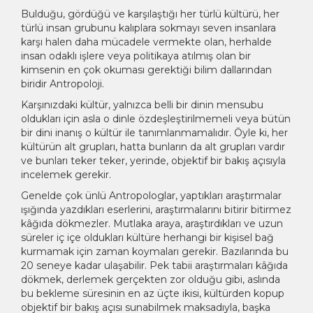
Bulduğu, gördüğü ve karşılaştığı her türlü kültürü, her
türlü insan grubunu kalıplara sokmayı seven insanlara
karşı halen daha mücadele vermekte olan, herhalde
insan odaklı işlere veya politikaya atılmış olan bir
kimsenin en çok okuması gerektiği bilim dallarından
biridir Antropoloji.
Karşınızdaki kültür, yalnızca belli bir dinin mensubu
oldukları için asla o dinle özdeşleştirilmemeli veya bütün
bir dini inanış o kültür ile tanımlanmamalıdır. Öyle ki, her
kültürün alt grupları, hatta bunların da alt grupları vardır
ve bunları teker teker, yerinde, objektif bir bakış açısıyla
incelemek gerekir.
Genelde çok ünlü Antropologlar, yaptıkları araştırmalar
ışığında yazdıkları eserlerini, araştırmalarını bitirir bitirmez
kâğıda dökmezler. Mutlaka araya, araştırdıkları ve uzun
süreler iç içe oldukları kültüre herhangi bir kişisel bağ
kurmamak için zaman koymaları gerekir. Bazılarında bu
20 seneye kadar ulaşabilir. Pek tabii araştırmaları kâğıda
dökmek, derlemek gerçekten zor olduğu gibi, aslında
bu bekleme süresinin en az üçte ikisi, kültürden kopup
objektif bir bakış açısı sunabilmek maksadıyla, başka