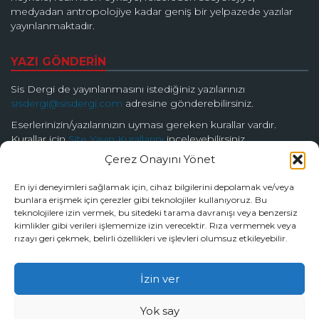
medyadan antropolojiye kadar geniş bir yelpazede yazılar
yayınlanmaktadır.
YAZI GÖNDERİN
Sis Dergi de yayınlanmasını istediğiniz yazılarınızı
sisdergi@sisdergi.com
adresine gönderebilirsiniz.
Eserlerinizin/yazılarınızın uyması gereken kurallar vardır.
Kurallar için
Site Yayın Kurallarını
inceleyebilirsiniz.
Çerez Onayını Yönet
BİZİ TAKİP EDİN
En iyi deneyimleri sağlamak için, cihaz bilgilerini depolamak ve/veya
bunlara erişmek için çerezler gibi teknolojiler kullanıyoruz. Bu
teknolojilere izin vermek, bu sitedeki tarama davranışı veya benzersiz
kimlikler gibi verileri işlememize izin verecektir. Rıza vermemek veya
rızayı geri çekmek, belirli özellikleri ve işlevleri olumsuz etkileyebilir.
© 2026 Sis Dergi | Ardında Güzellik Saklar
İzin ver
Tüm hakları Sis Dergi’ye aittir.
Yok say