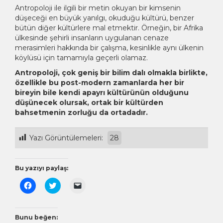
Antropoloji ile ilgili bir metin okuyan bir kimsenin
düşeceği en büyük yanılgı, okuduğu kültürü, benzer
bütün diğer kültürlere mal etmektir. Örneğin, bir Afrika
ülkesinde şehirli insanların uygulanan cenaze
merasimleri hakkında bir çalışma, kesinlikle aynı ülkenin
köylüsü için tamamıyla geçerli olamaz.
Antropoloji, çok geniş bir bilim dalı olmakla birlikte,
özellikle bu post-modern zamanlarda her bir
bireyin bile kendi apayrı kültürünün olduğunu
düşünecek olursak, ortak bir kültürden
bahsetmenin zorluğu da ortadadır.
Yazı Görüntülemeleri:
28
Bu yazıyı paylaş:
Facebook'ta
Twitter
Arkadaşınıza
paylaşmak
üzerinde
e-
için
paylaşmak
posta
tıklayın
için
ile
(Yeni
tıklayın
bağlantı
pencerede
(Yeni
göndermek
Bunu beğen: