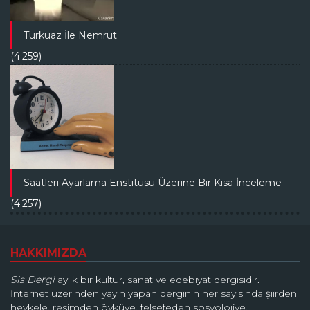
Turkuaz İle Nemrut
(4.259)
Saatleri Ayarlama Enstitüsü Üzerine Bir Kısa İnceleme
(4.257)
HAKKIMIZDA
Sis Dergi
aylık bir kültür, sanat ve edebiyat dergisidir.
İnternet üzerinden yayın yapan derginin her sayısında şiirden
heykele, resimden öyküye, felsefeden sosyolojiye,