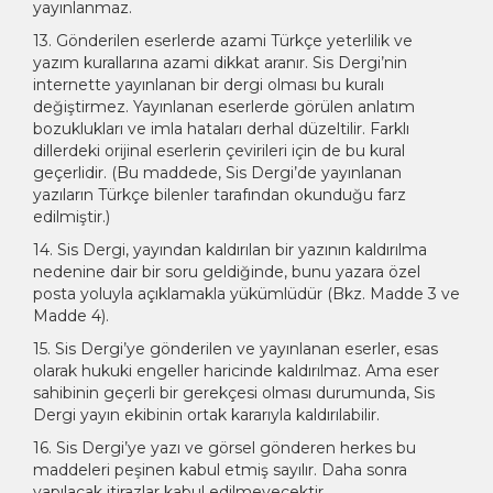
yayınlanmaz.
13. Gönderilen eserlerde azami Türkçe yeterlilik ve
yazım kurallarına azami dikkat aranır. Sis Dergi’nin
internette yayınlanan bir dergi olması bu kuralı
değiştirmez. Yayınlanan eserlerde görülen anlatım
bozuklukları ve imla hataları derhal düzeltilir. Farklı
dillerdeki orijinal eserlerin çevirileri için de bu kural
geçerlidir. (Bu maddede, Sis Dergi’de yayınlanan
yazıların Türkçe bilenler tarafından okunduğu farz
edilmiştir.)
14. Sis Dergi, yayından kaldırılan bir yazının kaldırılma
nedenine dair bir soru geldiğinde, bunu yazara özel
posta yoluyla açıklamakla yükümlüdür (Bkz. Madde 3 ve
Madde 4).
15. Sis Dergi’ye gönderilen ve yayınlanan eserler, esas
olarak hukuki engeller haricinde kaldırılmaz. Ama eser
sahibinin geçerli bir gerekçesi olması durumunda, Sis
Dergi yayın ekibinin ortak kararıyla kaldırılabilir.
16. Sis Dergi’ye yazı ve görsel gönderen herkes bu
maddeleri peşinen kabul etmiş sayılır. Daha sonra
yapılacak itirazlar kabul edilmeyecektir.