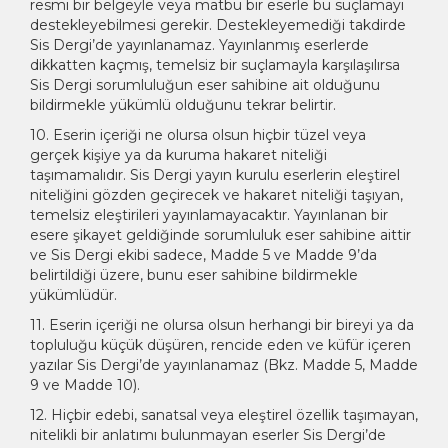
resmi bir belgeyle veya matbu bir eserle bu suçlamayı
destekleyebilmesi gerekir. Destekleyemediği takdirde
Sis Dergi’de yayınlanamaz. Yayınlanmış eserlerde
dikkatten kaçmış, temelsiz bir suçlamayla karşılaşılırsa
Sis Dergi sorumluluğun eser sahibine ait olduğunu
bildirmekle yükümlü olduğunu tekrar belirtir.
10. Eserin içeriği ne olursa olsun hiçbir tüzel veya
gerçek kişiye ya da kuruma hakaret niteliği
taşımamalıdır. Sis Dergi yayın kurulu eserlerin eleştirel
niteliğini gözden geçirecek ve hakaret niteliği taşıyan,
temelsiz eleştirileri yayınlamayacaktır. Yayınlanan bir
esere şikayet geldiğinde sorumluluk eser sahibine aittir
ve Sis Dergi ekibi sadece, Madde 5 ve Madde 9’da
belirtildiği üzere, bunu eser sahibine bildirmekle
yükümlüdür.
11. Eserin içeriği ne olursa olsun herhangi bir bireyi ya da
topluluğu küçük düşüren, rencide eden ve küfür içeren
yazılar Sis Dergi’de yayınlanamaz (Bkz. Madde 5, Madde
9 ve Madde 10).
12. Hiçbir edebi, sanatsal veya eleştirel özellik taşımayan,
nitelikli bir anlatımı bulunmayan eserler Sis Dergi’de