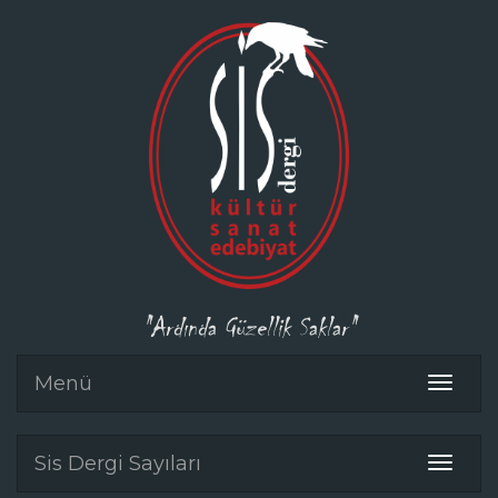
"Ardında Güzellik Saklar"
Menü
Toggle
navigat
Sis Dergi Sayıları
Toggle
navigat