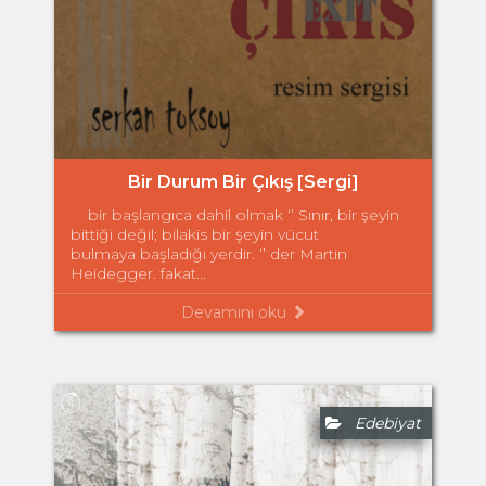
Bir Durum Bir Çıkış [Sergi]
bir başlangıca dahil olmak ‘’ Sınır, bir şeyin
bittiği değil; bilakis bir şeyin vücut
bulmaya başladığı yerdir. ‘’ der Martin
Heidegger. fakat...
Devamını oku
Edebiyat