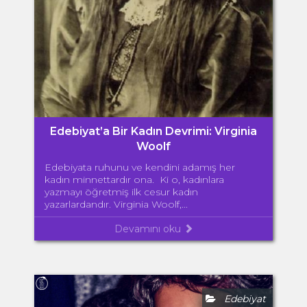
Edebiyat’a Bir Kadın Devrimi: Virginia
Woolf
Edebiyata ruhunu ve kendini adamış her
kadın minnettardır ona. Ki o, kadınlara
yazmayı öğretmiş ilk cesur kadın
yazarlardandır. Virginia Woolf,...
Devamını oku
Edebiyat