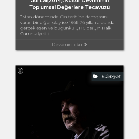
Gui Lai(2014): Kültür Devriminin
Toplumsal Değerlere Tecavüzü
’’Mao döneminde Çin tarihine damgasını
vuran bir diğer olay ise 1966-76 yılları arasında
gerçekleşen ve bugünkü ÇHC’de(Çin Halk
Cumhuriyeti )...
Devamını oku
Edebiyat