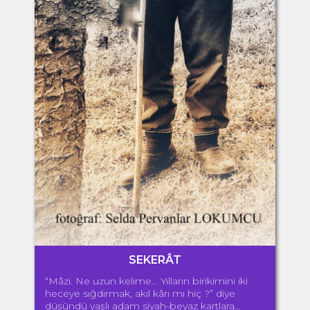
SEKERÂT
“Mâzi. Ne uzun kelime… Yılların birikimini iki
heceye sığdırmak, akıl kârı mı hiç ?” diye
düşündü yaşlı adam siyah-beyaz kartlara...