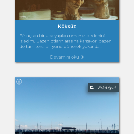
Köksüz
Bir uçtan bir uca yayılan umarsız bedenini
izledim. Bazen otların arasına karışıyor, bazen
de tam tersi bir yöne dönerek yukarıda...
Devamını oku
Edebiyat