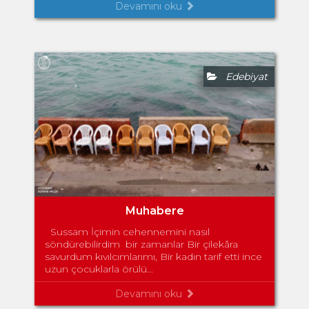
Devamını oku
Edebiyat
Muhabere
Sussam İçimin cehennemini nasıl
söndürebilirdim bir zamanlar Bir çilekâra
savurdum kıvılcımlarımı, Bir kadın tarif etti ince
uzun çocuklarla örülü...
Devamını oku