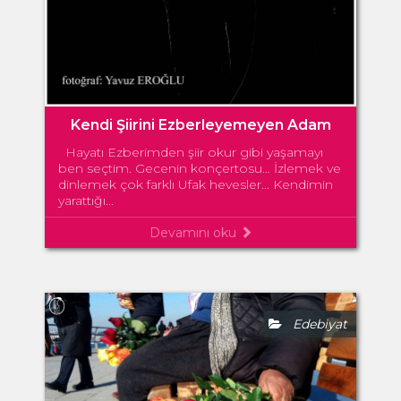
Kendi Şiirini Ezberleyemeyen Adam
Hayatı Ezberimden şiir okur gibi yaşamayı
ben seçtim. Gecenin konçertosu… İzlemek ve
dinlemek çok farklı Ufak hevesler… Kendimin
yarattığı...
Devamını oku
Edebiyat