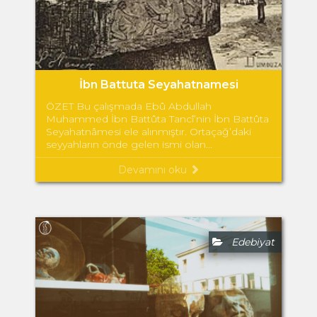
İbn Battuta Seyahatnamesi
ÖZET Bu çalışmada Ebû Abdullah
Muhammed İbn Battûta Tancî’nin İbn Battûta
Seyahatnâmesi ele alınmıştır. Ortaçağ’daki
seyyahların önde gelen ismi olan...
Devamını oku
Edebiyat