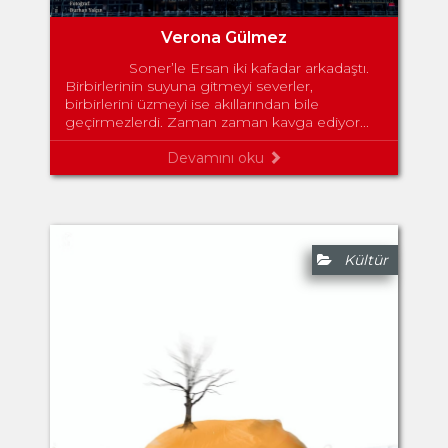
Verona Gülmez
Soner’le Ersan iki kafadar arkadaştı.
Birbirlerinin suyuna gitmeyi severler,
birbirlerini üzmeyi ise akıllarından bile
geçirmezlerdi. Zaman zaman kavga ediyor...
Devamını oku
Kültür