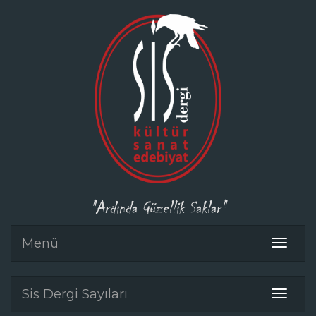
"Ardında Güzellik Saklar"
Menü
Toggle
navigat
Sis Dergi Sayıları
Toggle
navigat