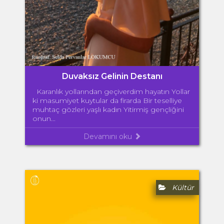
Duvaksız Gelinin Destanı
Karanlık yollarından geçiverdim hayatın Yollar
ki masumiyet kuytular da firarda Bir teselliye
muhtaç gözleri yaşlı kadın Yitirmiş gençliğini
onun...
Devamını oku
Kültür