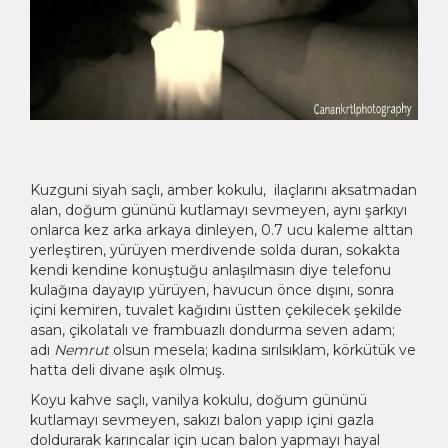
Kuzguni siyah saçlı, amber kokulu, ilaçlarını aksatmadan
alan, doğum gününü kutlamayı sevmeyen, aynı şarkıyı
onlarca kez arka arkaya dinleyen, 0.7 ucu kaleme alttan
yerleştiren, yürüyen merdivende solda duran, sokakta
kendi kendine konuştuğu anlaşılmasın diye telefonu
kulağına dayayıp yürüyen, havucun önce dışını, sonra
içini kemiren, tuvalet kağıdını üstten çekilecek şekilde
asan, çikolatalı ve frambuazlı dondurma seven adam;
adı
Nemrut
olsun mesela; kadına sırılsıklam, körkütük ve
hatta deli divane aşık olmuş.
Koyu kahve saçlı, vanilya kokulu, doğum gününü
kutlamayı sevmeyen, sakızı balon yapıp içini gazla
doldurarak karıncalar için ucan balon yapmayı hayal