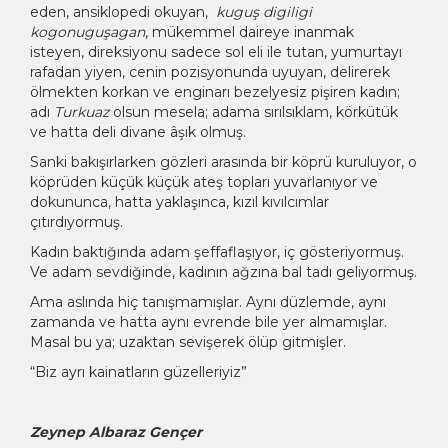
eden, ansiklopedi okuyan,
kuguş digiligi
kogonuguşagan
, mükemmel daireye inanmak
isteyen, direksiyonu sadece sol eli ile tutan, yumurtayı
rafadan yiyen, cenin pozisyonunda uyuyan, delirerek
ölmekten korkan ve enginarı bezelyesiz pişiren kadın;
adı
Turkuaz
olsun mesela; adama sırılsıklam, körkütük
ve hatta deli divane âşık olmuş.
Sanki bakışırlarken gözleri arasında bir köprü kuruluyor, o
köprüden küçük küçük ateş topları yuvarlanıyor ve
dokununca, hatta yaklaşınca, kızıl kıvılcımlar
çıtırdıyormuş.
Kadın baktığında adam şeffaflaşıyor, iç gösteriyormuş.
Ve adam sevdiğinde, kadının ağzına bal tadı geliyormuş.
Ama aslında hiç tanışmamışlar. Aynı düzlemde, aynı
zamanda ve hatta aynı evrende bile yer almamışlar.
Masal bu ya; uzaktan sevişerek ölüp gitmişler.
“Biz ayrı kainatların güzelleriyiz”
Zeynep Albaraz Gençer