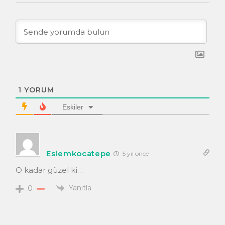
1
YORUM
Eskiler
Eslemkocatepe
5 yıl önce
O kadar güzel ki…
Yanıtla
0