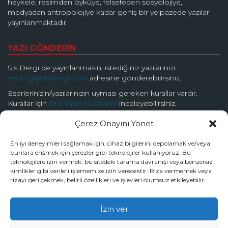
heykele, resimden öyküye, felsefeden sosyolojiye,
medyadan antropolojiye kadar geniş bir yelpazede yazılar
yayınlanmaktadır.
YAZI GÖNDERİN
Sis Dergi de yayınlanmasını istediğiniz yazılarınızı
sisdergi@sisdergi.com
adresine gönderebilirsiniz.
Eserlerinizin/yazılarınızın uyması gereken kurallar vardır.
Kurallar için
Site Yayın Kurallarını
inceleyebilirsiniz.
Çerez Onayını Yönet
BİZİ TAKİP EDİN
En iyi deneyimleri sağlamak için, cihaz bilgilerini depolamak ve/veya
bunlara erişmek için çerezler gibi teknolojiler kullanıyoruz. Bu
teknolojilere izin vermek, bu sitedeki tarama davranışı veya benzersiz
kimlikler gibi verileri işlememize izin verecektir. Rıza vermemek veya
rızayı geri çekmek, belirli özellikleri ve işlevleri olumsuz etkileyebilir.
© 2026 Sis Dergi | Ardında Güzellik Saklar
İzin ver
Tüm hakları Sis Dergi’ye aittir.