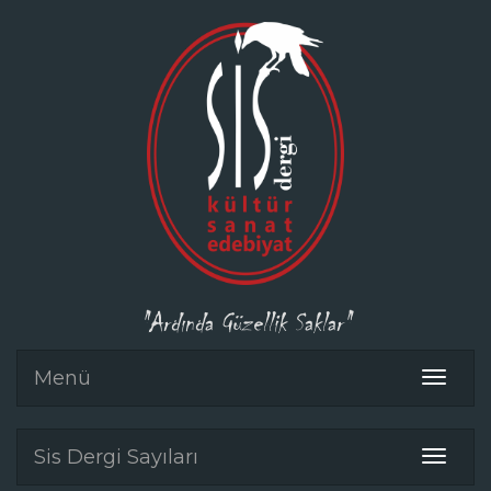
"Ardında Güzellik Saklar"
Menü
Toggle
navigat
Sis Dergi Sayıları
Toggle
navigat