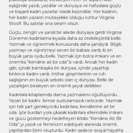
eşliğinde yazdı, yazdılar ve dünyaya ve hafızalara güçlü
ve başarılı kadın yazarlar olarak kazındılar. Her kadının,
her kadın yazarın müteşekkir olduğu ruhtur Virginia
Woolf. Bu satırlar ona selam olsun.
Güçlü, zengin ve şanslı bir ailede dünyaya geldi Virginia.
Dönemin kadınlarına kıyasla daha az ötekileştirildi belki.
Yazmak ve öğrenmek konusunda daha şanslıydı. Bilgili,
yazmayı ve öğretmeyi seven bir babası vardı, ki en
büyük şansı oydu belki. Yazmak için bolca imkanı ve en
önemlisi “kendine ait bir oda”sı vardı. Ancak her kadın
gibi, içinde bambaşka bir dünyası, içinde yaşattığı
binlerce kadını vardı. İntihar girişimlerinin ve ruh
sağlığının en büyük sebebi olan iç dünyası. Belki de
yazarlığını besleyen en önemli şeydi delilikleri.
Kadınlara kitaplarında daima yazmalarını öğütlüyordu.
Yazan bir kadını kimse susturamazdı neticede. Yazmak
için tek şart gerekiyordu kadınlara, kendilerine ait bir
oda. İşte burdan yola çıkarak kadınlara ellerindeki imkanı
ve gücü göstermeyi hedefleyen kitabı “Kendine Ait Bir
Oda” yı yazdı ve feminizm edebiyatı alanında önemli
yapıtlardan birini oluşturdu. Kadın sadece sosyal hayatta