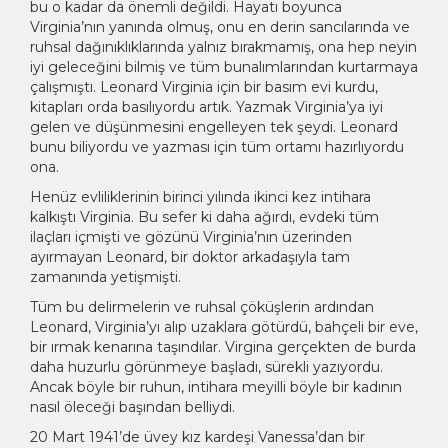
bu o kadar da önemli değildi. Hayatı boyunca
Virginia’nın yanında olmuş, onu en derin sancılarında ve
ruhsal dağınıklıklarında yalnız bırakmamış, ona hep neyin
iyi geleceğini bilmiş ve tüm bunalımlarından kurtarmaya
çalışmıştı. Leonard Virginia için bir basım evi kurdu,
kitapları orda basılıyordu artık. Yazmak Virginia’ya iyi
gelen ve düşünmesini engelleyen tek şeydi. Leonard
bunu biliyordu ve yazması için tüm ortamı hazırlıyordu
ona.
Henüz evliliklerinin birinci yılında ikinci kez intihara
kalkıştı Virginia. Bu sefer ki daha ağırdı, evdeki tüm
ilaçları içmişti ve gözünü Virginia’nın üzerinden
ayırmayan Leonard, bir doktor arkadaşıyla tam
zamanında yetişmişti.
Tüm bu delirmelerin ve ruhsal çöküşlerin ardından
Leonard, Virginia’yı alıp uzaklara götürdü, bahçeli bir eve,
bir ırmak kenarına taşındılar. Virgina gerçekten de burda
daha huzurlu görünmeye başladı, sürekli yazıyordu.
Ancak böyle bir ruhun, intihara meyilli böyle bir kadının
nasıl öleceği başından belliydi.
20 Mart 1941’de üvey kız kardeşi Vanessa’dan bir