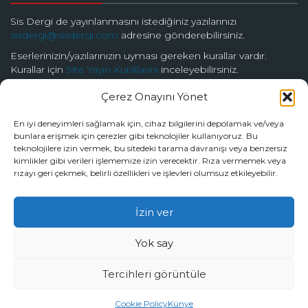
Sis Dergi de yayınlanmasını istediğiniz yazılarınızı
sisdergi@sisdergi.com
adresine gönderebilirsiniz.
Eserlerinizin/yazılarınızın uyması gereken kurallar vardır.
Kurallar için
Site Yayın Kurallarını
inceleyebilirsiniz.
Çerez Onayını Yönet
BİZİ TAKİP EDİN
En iyi deneyimleri sağlamak için, cihaz bilgilerini depolamak ve/veya
bunlara erişmek için çerezler gibi teknolojiler kullanıyoruz. Bu
teknolojilere izin vermek, bu sitedeki tarama davranışı veya benzersiz
kimlikler gibi verileri işlememize izin verecektir. Rıza vermemek veya
rızayı geri çekmek, belirli özellikleri ve işlevleri olumsuz etkileyebilir.
© 2026 Sis Dergi | Ardında Güzellik Saklar
İzin ver
Tüm hakları Sis Dergi’ye aittir.
Yok say
Tercihleri görüntüle
by
Burak Dalyanda
Cookie Policy
Künye