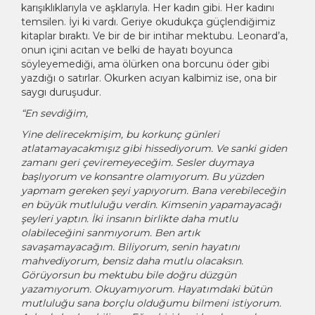
karışıklıklarıyla ve aşklarıyla. Her kadın gibi. Her kadını
temsilen. İyi ki vardı. Geriye okudukça güçlendiğimiz
kitaplar bıraktı. Ve bir de bir intihar mektubu. Leonard’a,
onun içini acıtan ve belki de hayatı boyunca
söyleyemediği, ama ölürken ona borcunu öder gibi
yazdığı o satırlar. Okurken acıyan kalbimiz ise, ona bir
saygı duruşudur.
“En sevdiğim,
Yine delirecekmişim, bu korkunç günleri
atlatamayacakmışız gibi hissediyorum. Ve sanki giden
zamanı geri çeviremeyeceğim. Sesler duymaya
başlıyorum ve konsantre olamıyorum. Bu yüzden
yapmam gereken şeyi yapıyorum. Bana verebileceğin
en büyük mutluluğu verdin. Kimsenin yapamayacağı
şeyleri yaptın. İki insanın birlikte daha mutlu
olabileceğini sanmıyorum. Ben artık
savaşamayacağım. Biliyorum, senin hayatını
mahvediyorum, bensiz daha mutlu olacaksın.
Görüyorsun bu mektubu bile doğru düzgün
yazamıyorum. Okuyamıyorum. Hayatımdaki bütün
mutluluğu sana borçlu olduğumu bilmeni istiyorum.