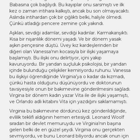
Babasına çok bağlıydı. Bu kayıplar onu sarsmıştı ve ilk
kez o zaman intihara kalkıştı, ancak bu son olmayacaktı.
Aslında intihardan çok bir çığlıktı belki, haliyle ölmedi.
Çünkü atladığı pencere zemine çok yakındı.
Aşkları, sevdiği adamlar, sevdiği kadınlar. Karmakarışıktı.
Kısa bir nişanlılık dönemi yaşadı. Ve bir dönem yasak
aşkın pençesine düştü. Üvey kız kardeşlerinden bir
diğeri olan Vanessa’nın kocasıyla bir ilişki yaşamaya
başlamıştı. Bu ilişki onu delirtiyor, içini yakıp
kavuruyordu. Bir yandan suçluluk psikolojisi, bir yandan
içinde bulunduğu çelişkiler kemiriyordu ruhunu. Vanessa
bu ilişkiyi öğrendiğinde Virginia’ya o kadar da kızmadı,
çünkü hasta olduğunu düşünüyordu ve doktorunun
tavsiyesiyle onun bir bakımevine gönderilmesini sağladı.
Virgina bir dönem kadın yazar Vita ile de ilişki yaşamıştı,
ve Orlando adlı kitabını Vita için yazdığını saklamamıştı.
Virginia bu bakımevine dördüncü kez gönderildiğinde,
evlilik teklifi aldığının hemen ertesiydi. Leonard Woolf
sıradan bir devlet memuruydu ve Virginia’nın başına
gelen belki de en güzel şeydi. Virginia onu gerçekten
sevmiyordu, ve bunu Leonard biliyordu ancak onun için