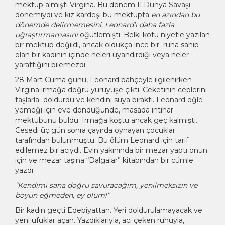
mektup almıştı Virgina. Bu dönem II.Dünya Savaşı
dönemiydi ve kız kardeşi bu mektupta
en azından bu
dönemde delirmemesini, Leonard’ı daha fazla
uğraştırmamasını
öğütlemişti. Belki kötü niyetle yazılan
bir mektup değildi, ancak oldukça ince bir ruha sahip
olan bir kadının içinde neleri uyandırdığı veya neler
yarattığını bilemezdi.
28 Mart Cuma günü, Leonard bahçeyle ilgilenirken
Virgina ırmağa doğru yürüyüşe çıktı. Ceketinin ceplerini
taşlarla doldurdu ve kendini suya bıraktı. Leonard öğle
yemeği için eve döndüğünde, masada intihar
mektubunu buldu. Irmağa koştu ancak geç kalmıştı.
Cesedi üç gün sonra çayırda oynayan çocuklar
tarafından bulunmuştu. Bu ölüm Leonard için tarif
edilemez bir acıydı. Evin yakınında bir mezar yaptı onun
için ve mezar taşına “Dalgalar” kitabından bir cümle
yazdı;
“Kendimi sana doğru savuracağım, yenilmeksizin ve
boyun eğmeden, ey ölüm!”
Bir kadın geçti Edebiyattan. Yeri doldurulamayacak ve
yeni ufuklar açan. Yazdıklarıyla, acı çeken ruhuyla,