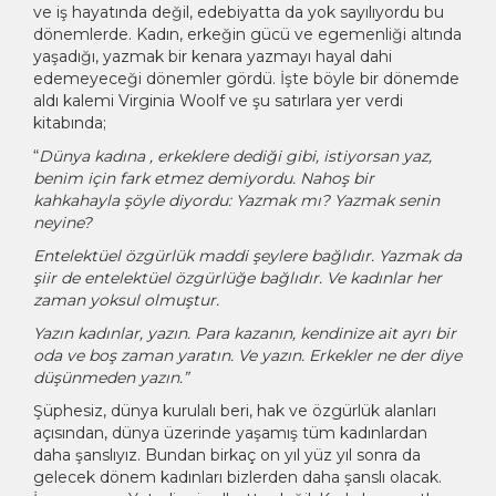
ve iş hayatında değil, edebiyatta da yok sayılıyordu bu
dönemlerde. Kadın, erkeğin gücü ve egemenliği altında
yaşadığı, yazmak bir kenara yazmayı hayal dahi
edemeyeceği dönemler gördü. İşte böyle bir dönemde
aldı kalemi Virginia Woolf ve şu satırlara yer verdi
kitabında;
“
Dünya kadına , erkeklere dediği gibi, istiyorsan yaz,
benim için fark etmez demiyordu. Nahoş bir
kahkahayla şöyle diyordu: Yazmak mı? Yazmak senin
neyine?
Entelektüel özgürlük maddi şeylere bağlıdır. Yazmak da
şiir de entelektüel özgürlüğe bağlıdır. Ve kadınlar her
zaman yoksul olmuştur.
Yazın kadınlar, yazın. Para kazanın, kendinize ait ayrı bir
oda ve boş zaman yaratın. Ve yazın. Erkekler ne der diye
düşünmeden yazın.”
Şüphesiz, dünya kurulalı beri, hak ve özgürlük alanları
açısından, dünya üzerinde yaşamış tüm kadınlardan
daha şanslıyız. Bundan birkaç on yıl yüz yıl sonra da
gelecek dönem kadınları bizlerden daha şanslı olacak.