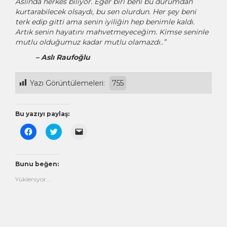
Aslında herkes biliyor. Eğer biri beni bu durumdan
kurtarabilecek olsaydı, bu sen olurdun. Her şey beni
terk edip gitti ama senin iyiliğin hep benimle kaldı.
Artık senin hayatını mahvetmeyeceğim. Kimse seninle
mutlu olduğumuz kadar mutlu olamazdı..”
– Aslı Raufoğlu
Yazı Görüntülemeleri:
755
Bu yazıyı paylaş:
Facebook'ta
Twitter
Arkadaşınıza
paylaşmak
üzerinde
e-
için
paylaşmak
posta
tıklayın
için
ile
(Yeni
tıklayın
bağlantı
pencerede
(Yeni
göndermek
Bunu beğen:
açılır)
pencerede
için
açılır)
tıklayın
Yükleniyor...
(Yeni
pencerede
açılır)