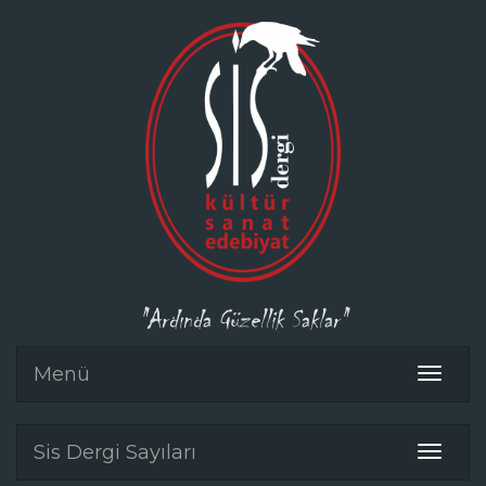
"Ardında Güzellik Saklar"
Menü
Toggle
navigat
Sis Dergi Sayıları
Toggle
navigat