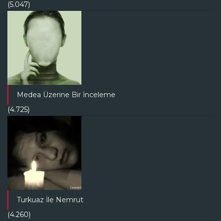
(5.047)
Medea Üzerine Bir İnceleme
(4.725)
Turkuaz İle Nemrut
(4.260)