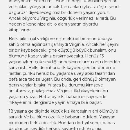
İnanıyorum. Yeterli mi, elbette değil. Kadınların şartları
ve hakları iyileşiyor, ancak tam anlamıyla asla “işte şimdi
özgürüz” diyebileceğimiz bir dönem yaşamıyoruz.
Ancak biliyordu Virginia, özgürlük verilmez, alınırdı. Bu
nedenle kendinize ait o alanı yaratın diyordu
kitaplarında.
Belki aile, mal varlığı ve entelektüel bir anne babaya
sahip olma açısından şanslıydı Virginia. Ancak her şeyini
bir bir kaybedecek, içine düştüğü büyük bunalım, onu
ölümüne kadar yalnız bırakmayacaktı. Henüz 13
yaşındayken çok sevdiği annesinin ölümü onu derinden
sarsmıştı. Belki de ruhunu ilk kaybedişleri bu döneme
rastlar, çünkü henüz bu yaşlarda üvey abisi tarafından
defalarca tacize uğrar. Bu onda, geri dönüşü olmayan
derin yaralar bırakır. Yıllarca bu durumu kimseye
anlatamaz, paylaşamaz Virginia. İlk hikayelerini bu
yaşlarda yazar. Hatta öyle ki, babasının sayesinde
hikayelerini dergilerde yayınlamaya bile başlar.
18 yaşına geldiğinde küçük kız kardeşinin ani ölümüyle
sarsıldı. Ve bu ölüm özellikle babasını etkiledi. Yaşayan
bir ölüden farksızdı artık. Bundan dört yıl sonra, babası
da ölünce, sevdiği herkesi kaybetmişti Virginia.