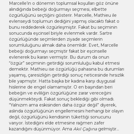
Marcelle’in o dönemin toplumsal koşulları göz önüne
alındığında bebeği doğurmayı seçmesi, elbette
özgürlüğünü seçtiğini gösterir. Marcelle, Mathieu ile
evlenseydi toplumun dediğini yapmış olacaktı fakat o
bunu reddederek özgürleşmiştir. Fakat bu seçiminin
sonucunda eşcinsel biriyle evlenmek vardır. Sartre
özgürlüğünde seçimlerden ziyade seçimlerin
sorumluluğunu almak daha önemlidir. Evet, Marcelle
bebeği doğurmayı seçmiştir fakat bir eşcinselle
evlenerek bu kararı vermiştir. Bu durum da onun
“özgür” seçiminin getirdiği sorumluluğu kabul etmesi
demektir. Mathieu ise özgürlüğü pahasına bu durumları
yaşamış, çaresizliğin getirdiği sonuç neticesinde hırsızlık
bile yapmıştır. Hatta başka bir kadına karşı duygusal
hislerine de engel olamamıştır. O en başından beri
bebeğin ve evliliğin özgürlüğüne zarar vereceğini
düşünmekteydi. Fakat sonuç beklediği gibi olmadı.
“Yalnızım ama eskisinden daha özgür değil” diyerek,
aslında özgürlüğünün engellemesini herhangi bir olayın
değil, özgürlüğünü kendisinin tükettiği sonucunu
varıyor. İstediğini elde etmesine rağmen zafer
kazandığını düşünmüyor. Ama
Akıl Çağına
gelmiştir…