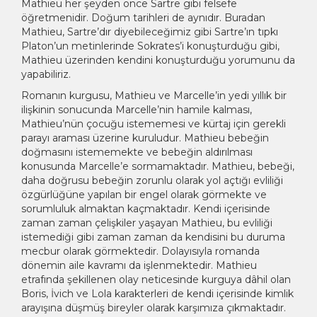
Mathieu her şeyden önce Sartre gibi felsefe
öğretmenidir. Doğum tarihleri de aynıdır. Buradan
Mathieu, Sartre’dır diyebileceğimiz gibi Sartre’ın tıpkı
Platon’un metinlerinde Sokrates’i konuşturduğu gibi,
Mathieu üzerinden kendini konuşturduğu yorumunu da
yapabiliriz.
Romanın kurgusu, Mathieu ve Marcelle’in yedi yıllık bir
ilişkinin sonucunda Marcelle’nin hamile kalması,
Mathieu’nün çocuğu istememesi ve kürtaj için gerekli
parayı araması üzerine kuruludur. Mathieu bebeğin
doğmasını istememekte ve bebeğin aldırılması
konusunda Marcelle’e sormamaktadır. Mathieu, bebeği,
daha doğrusu bebeğin zorunlu olarak yol açtığı evliliği
özgürlüğüne yapılan bir engel olarak görmekte ve
sorumluluk almaktan kaçmaktadır. Kendi içerisinde
zaman zaman çelişkiler yaşayan Mathieu, bu evliliği
istemediği gibi zaman zaman da kendisini bu duruma
mecbur olarak görmektedir. Dolayısıyla romanda
dönemin aile kavramı da işlenmektedir. Mathieu
etrafında şekillenen olay neticesinde kurguya dâhil olan
Boris, İvich ve Lola karakterleri de kendi içerisinde kimlik
arayışına düşmüş bireyler olarak karşımıza çıkmaktadır.