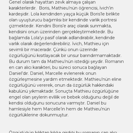
Genel olarak hayattan zevk almaya çalışan
karakterlerdir. Boris, Mathieu’nün öğrencisi, İvich’in
kardeşidir. Lola kendinden yaşça küçük Boris’le birlikte
olan uyuşturucu bağımlısı bir kendinde varlık portresi
çizmektedir. Kendini Boris’e araç olarak sunmakta,
kendisini onun üzerinden gerçekleştirmektedir. Bu
bağlamda Lola’yı pasif olarak adlandırabilir, kendinde
varlık olarak değerlendirebiliriz. İvich, Mathieu için
sevimli bir maceradır. Çünkü onun üzerinde
özgürlüğünü kısıtlayacak bir unsur barındırmamaktadır.
Bu durum tam da Mathieu’nün istediği şeydir. Romanın
en can alıcı karakteri, bu süreci sonuca bağlayan
Daniel’dır. Daniel, Marcelle evlenerek onun
özgürleşmesine yardım etmektedir. Mathieu’nün eline
özgürlüğünü vererek, onun da özgürlük hakkındaki
kabulünü yıkmaktadır. Sonuçta Mathieu özgürlüğüne
engel olan şeylerin evlilik ve bebek olduğunu değil de
kendisi olduğunu sonucuna varmıştır. Daniel bu
hamlesiyle hem Marcelle’in hem de Mathieu’nün
özgürlüklerine dokunmuştur.
Özgürlüğün kılıktan kılığa girdiği bu romanın can alıcı