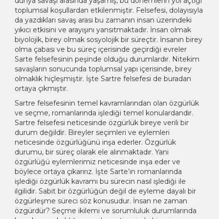
dünya savaşı arasında yaşamış, bu dönemlerin yol açtığı
toplumsal koşullardan etkilenmiştir. Felsefesi, dolayısıyla
da yazdıkları savaş arası bu zamanın insan üzerindeki
yıkıcı etkisini ve arayışını yansıtmaktadır. İnsan olmak
biyolojik, birey olmak sosyolojik bir süreçtir. İnsanın birey
olma çabası ve bu süreç içerisinde geçirdiği evreler
Sarte felsefesinin peşinde olduğu durumlardır. Nitekim
savaşların sonucunda toplumsal yapı içerisinde, birey
olmaklık hiçleşmiştir. İşte Sartre felsefesi de buradan
ortaya çıkmıştır.
Sartre felsefesinin temel kavramlarından olan özgürlük
ve seçme, romanlarında işlediği temel konulardandır.
Sartre felsefesi neticesinde özgürlük bireye verili bir
durum değildir. Bireyler seçimleri ve eylemleri
neticesinde özgürlüğünü inşa ederler. Özgürlük
durumu, bir süreç olarak ele alınmaktadır. Yani
özgürlüğü eylemlerimiz neticesinde inşa eder ve
böylece ortaya çıkarırız. İşte Sarte’ın romanlarında
işlediği özgürlük kavramı bu sürecin nasıl işlediği ile
ilgilidir. Sabit bir özgürlüğün değil de eyleme dayalı bir
özgürleşme süreci söz konusudur. İnsan ne zaman
özgürdür? Seçme ikilemi ve sorumluluk durumlarında