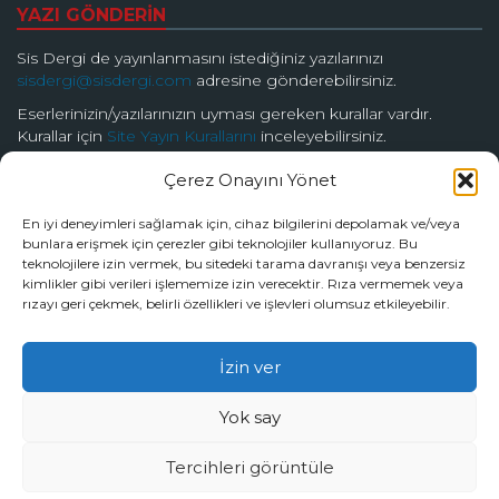
YAZI GÖNDERİN
Sis Dergi de yayınlanmasını istediğiniz yazılarınızı
sisdergi@sisdergi.com
adresine gönderebilirsiniz.
Eserlerinizin/yazılarınızın uyması gereken kurallar vardır.
Kurallar için
Site Yayın Kurallarını
inceleyebilirsiniz.
Çerez Onayını Yönet
BİZİ TAKİP EDİN
En iyi deneyimleri sağlamak için, cihaz bilgilerini depolamak ve/veya
bunlara erişmek için çerezler gibi teknolojiler kullanıyoruz. Bu
teknolojilere izin vermek, bu sitedeki tarama davranışı veya benzersiz
kimlikler gibi verileri işlememize izin verecektir. Rıza vermemek veya
rızayı geri çekmek, belirli özellikleri ve işlevleri olumsuz etkileyebilir.
© 2026 Sis Dergi | Ardında Güzellik Saklar
İzin ver
Tüm hakları Sis Dergi’ye aittir.
Yok say
Tercihleri görüntüle