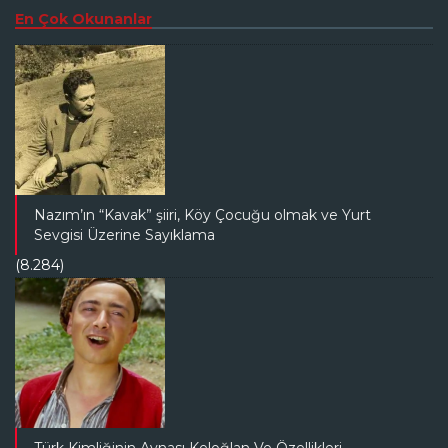
En Çok Okunanlar
Nazım’ın “Kavak” şiiri, Köy Çocuğu olmak ve Yurt
Sevgisi Üzerine Sayıklama
(8.284)
Türk Kimliğinin Aynası Keloğlan Ve Özellikleri