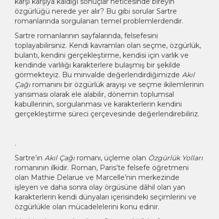
karşı karşıya kaldığı sonuçlar neticesinde bireyin
özgürlüğü nerede yer alır? Bu gibi sorular Sartre
romanlarında sorgulanan temel problemlerdendir.
Sartre romanlarının sayfalarında, felsefesini
toplayabilirsiniz. Kendi kavramları olan seçme, özgürlük,
bulantı, kendini gerçekleştirme, kendisi için varlık ve
kendinde varlılığı karakterlere bulaşmış bir şekilde
görmekteyiz. Bu minvalde değerlendirdiğimizde
Akıl
Çağı
romanını bir özgürlük arayışı ve seçme ikilemlerinin
yansıması olarak ele alabilir, dönemin toplumsal
kabullerinin, sorgulanması ve karakterlerin kendini
gerçekleştirme süreci çerçevesinde değerlendirebiliriz.
.
Sartre’ın
Akıl Çağı
romanı, üçleme olan
Özgürlük Yolları
romanının ilkidir. Roman, Paris’te felsefe öğretmeni
olan Mathie Delarue ve Marcelle’nin merkezinde
işleyen ve daha sonra olay örgüsüne dâhil olan yan
karakterlerin kendi dünyaları içerisindeki seçimlerini ve
özgürlükle olan mücadelelerini konu edinir.