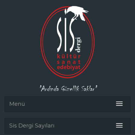
"Ardında Güzellik Saklar"
Menü
Toggle
navigat
Sis Dergi Sayıları
Toggle
navigat