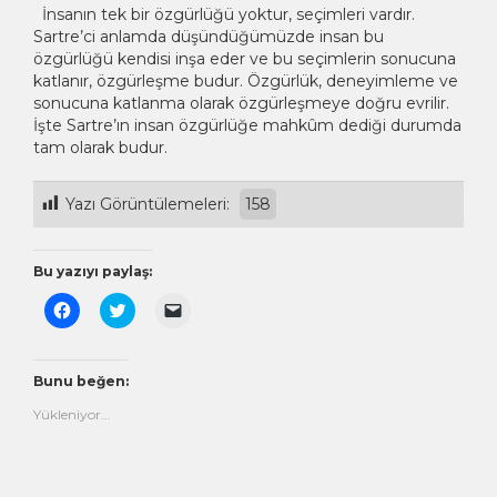
İnsanın tek bir özgürlüğü yoktur, seçimleri vardır.
Sartre’ci anlamda düşündüğümüzde insan bu
özgürlüğü kendisi inşa eder ve bu seçimlerin sonucuna
katlanır, özgürleşme budur. Özgürlük, deneyimleme ve
sonucuna katlanma olarak özgürleşmeye doğru evrilir.
İşte Sartre’ın insan özgürlüğe mahkûm dediği durumda
tam olarak budur.
Yazı Görüntülemeleri:
158
Bu yazıyı paylaş:
Facebook'ta
Twitter
Arkadaşınıza
paylaşmak
üzerinde
e-
için
paylaşmak
posta
tıklayın
için
ile
(Yeni
tıklayın
bağlantı
pencerede
(Yeni
göndermek
Bunu beğen:
açılır)
pencerede
için
açılır)
tıklayın
Yükleniyor...
(Yeni
pencerede
açılır)