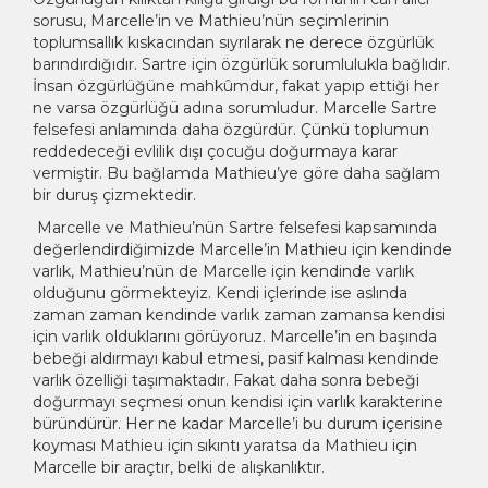
sorusu, Marcelle’in ve Mathieu’nün seçimlerinin
toplumsallık kıskacından sıyrılarak ne derece özgürlük
barındırdığıdır. Sartre için özgürlük sorumlulukla bağlıdır.
İnsan özgürlüğüne mahkûmdur, fakat yapıp ettiği her
ne varsa özgürlüğü adına sorumludur. Marcelle Sartre
felsefesi anlamında daha özgürdür. Çünkü toplumun
reddedeceği evlilik dışı çocuğu doğurmaya karar
vermiştir. Bu bağlamda Mathieu’ye göre daha sağlam
bir duruş çizmektedir.
Marcelle ve Mathieu’nün Sartre felsefesi kapsamında
değerlendirdiğimizde Marcelle’in Mathieu için kendinde
varlık, Mathieu’nün de Marcelle için kendinde varlık
olduğunu görmekteyiz. Kendi içlerinde ise aslında
zaman zaman kendinde varlık zaman zamansa kendisi
için varlık olduklarını görüyoruz. Marcelle’in en başında
bebeği aldırmayı kabul etmesi, pasif kalması kendinde
varlık özelliği taşımaktadır. Fakat daha sonra bebeği
doğurmayı seçmesi onun kendisi için varlık karakterine
büründürür. Her ne kadar Marcelle’i bu durum içerisine
koyması Mathieu için sıkıntı yaratsa da Mathieu için
Marcelle bir araçtır, belki de alışkanlıktır.