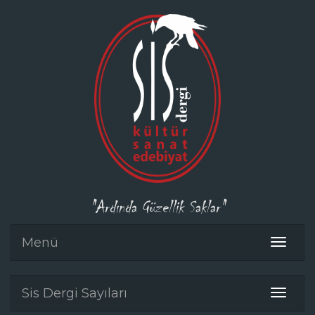
"Ardında Güzellik Saklar"
Menü
Toggle
navigat
Sis Dergi Sayıları
Toggle
navigat