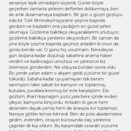
serseriye layık olmadığını söylerdi. Günler böyle
geçerken zamanla şiirlerim defterleri doldurmaya, ben
de artık duramamaya başladım. Bir gün o güzel gözlüyü
eski bir Türk filmindeymişçesine çeşme başında
gördüm ve başladım ona yazdığım en güzel şiirleri
okumaya. Gözlerine baktıkça okuyacaklarımı unutuyor,
gözlerine baktıkça yenilerini okuyordum. Bir zaman da
yine böyle çeşme başında geçince anladım ki onun da
gönlü bende var. O günü hiç unutmam. Neredeyse
gün doğana kadar düşünüp sabahına anama haber
verdim ve kadıncağızı umutsuz ve çaresizce kız
istemeye gönderdim. Ne olduysa bundan sonra oldu.
Bu yerde yatan adam o akşam geldi yüzüme bir güzel
tükürdü. Sabaha kadar uyuyamayan tek benim
sanmıştım lakin sabah bir kamyon ve toplanmış,
kutulara, çuvallara konmuş bir evle karşılaştım. Ela
gözlüm, ilham kaynağım yüzü yara bere içinde evden
çıkıyor, kamyona biniyordu. Anladım ki gece hem
abisinden dayak yemiş hem de anasıyla evi toplamıştı.
Nereye gittiler kimse bilmedi. Ben de polis akademisine
girdim, evlendim, cinayet bürosunda olay yerlerine
çağırılan ilk kişi oldum. Bu karşımdaki cesedin yüzüme