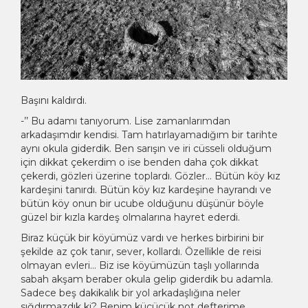
Başını kaldırdı.
­-’’ Bu adamı tanıyorum. Lise zamanlarımdan
arkadaşımdır kendisi. Tam hatırlayamadığım bir tarihte
aynı okula giderdik. Ben sarışın ve iri cüsseli olduğum
için dikkat çekerdim o ise benden daha çok dikkat
çekerdi, gözleri üzerine toplardı. Gözler… Bütün köy kız
kardeşini tanırdı. Bütün köy kız kardeşine hayrandı ve
bütün köy onun bir ucube olduğunu düşünür böyle
güzel bir kızla kardeş olmalarına hayret ederdi.
Biraz küçük bir köyümüz vardı ve herkes birbirini bir
şekilde az çok tanır, sever, kollardı. Özellikle de reisi
olmayan evleri… Biz ise köyümüzün taşlı yollarında
sabah akşam beraber okula gelip giderdik bu adamla.
Sadece beş dakikalık bir yol arkadaşlığına neler
sığdırmazdık ki? Benim küçücük not defterime