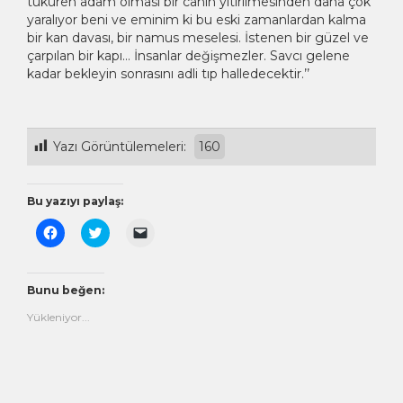
tüküren adam olması bir canın yitirilmesinden daha çok
yaralıyor beni ve eminim ki bu eski zamanlardan kalma
bir kan davası, bir namus meselesi. İstenen bir güzel ve
çarpılan bir kapı… İnsanlar değişmezler. Savcı gelene
kadar bekleyin sonrasını adli tıp halledecektir.’’
Yazı Görüntülemeleri:
160
Bu yazıyı paylaş:
Facebook'ta
Twitter
Arkadaşınıza
paylaşmak
üzerinde
e-
için
paylaşmak
posta
tıklayın
için
ile
(Yeni
tıklayın
bağlantı
pencerede
(Yeni
göndermek
Bunu beğen:
açılır)
pencerede
için
açılır)
tıklayın
Yükleniyor...
(Yeni
pencerede
açılır)