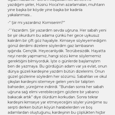
yazdığım şiirler, Hüsnü Hoca’nın azarlamaları, muhtarın
yine başka bir köyde yine başka bir kadınla
yakalanması…
-‘’ Şiir mi yazardınız Komiserim?’’
-‘’ Yazardım. Şiir yazardım sevda uğruna. Her sabah yeni
bir şiir okurdum bu adama çünkü her gece uykusuz
kalırdım bir çift göz hayaliyle. Kimseye söyleyemediğim
gönül derdimi dizelere söylerdim gaz lambasının
ışığında. Gençtik. Heyecanlıydık. Tecrübesizdik. Hayatta
neyi nerde yapmamız, hangi sözü kime söylememiz
gerektiğini bilmiyorduk. İşte o günlerde başlamıştım
ben de yazmaya. Bu gördüğün adam var ya evlat, onun
dünya güzeli kardeşine yazdım bütün dizelerimi. Onun
güzel gözlerine söyledim her sözümü. Sabahları ve okul
çıkışları kardeşini istemeye gelen yeni bir talipten
bahseder, yüreğime indirirdi. ‘’Bundan sonra her sabah
uğruna sağ elimi verebileceğim gözlere bir yabancı
bakacak artık’’ diye ölürdüm korkudan. Sonra tekrar
kardeşini kimseye yar etmeyeceğini söyler yüreğime su
serpti derken bütün köyün harabelerden ve boş
adamlardan oluştuğunu, kardeşinin bu çöplükten hiçbir