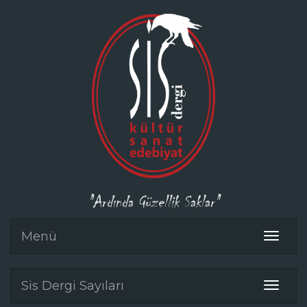
"Ardında Güzellik Saklar"
Menü
Toggle
navigat
Sis Dergi Sayıları
Toggle
navigat