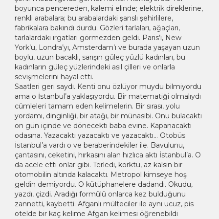
boyunca pencereden, kalemi elinde; elektrik direklerine,
renkli arabalara; bu arabalardaki şanslı şehirlilere,
fabrikalara bakındı durdu. Gözleri tarlaları, ağaçları,
tarlalardaki ırgatları görmezden geldi. Paris’i, New
York’u, Londra’yı, Amsterdam’ı ve burada yaşayan uzun
boylu, uzun bacaklı, sarışın güleç yüzlü kadınları, bu
kadınların güleç yüzlerindeki asil çilleri ve onlarla
sevişmelerini hayal etti.
Saatleri geri saydı. Kenti onu özlüyor muydu bilmiyordu
ama o İstanbul’a yaklaşıyordu. Bir matematiği olmalıydı
cümleleri tamam eden kelimelerin. Bir sırası, yolu
yordamı, dinginliği, bir atağı, bir münasibi. Onu bulacaktı
on gün içinde ve dönecekti baba evine. Kapanacaktı
odasına. Yazacaktı yazacaktı ve yazacaktı… Otobüs
İstanbul’a vardı o ve beraberindekiler ile. Bavulunu,
çantasını, ceketini, hırkasını alan hızlıca aktı İstanbul’a. O
da acele etti onlar gibi. Terledi, korktu, az kalsın bir
otomobilin altında kalacaktı. Metropol kimseye hoş
geldin demiyordu. O kütüphanelere dadandı. Okudu,
yazdı, çizdi. Aradığı formülü onlarca kez bulduğunu
zannetti, kaybetti. Afganlı mülteciler ile aynı ucuz, pis
otelde bir kaç kelime Afgan kelimesi öğrenebildi