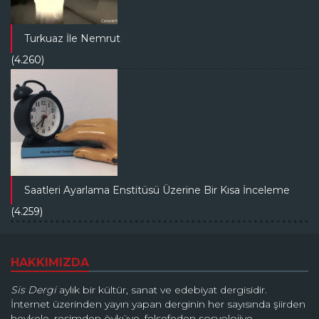
Turkuaz İle Nemrut
(4.260)
Saatleri Ayarlama Enstitüsü Üzerine Bir Kısa İnceleme
(4.259)
HAKKIMIZDA
Sis Dergi
aylık bir kültür, sanat ve edebiyat dergisidir.
İnternet üzerinden yayın yapan derginin her sayısında şiirden
heykele, resimden öyküye, felsefeden sosyolojiye,