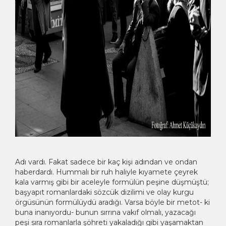
Adı vardı. Fakat sadece bir kaç kişi adından ve ondan
haberdardı. Hummalı bir ruh haliyle kıyamete çeyrek
kala varmış gibi bir aceleyle formülün peşine düşmüştü;
başyapıt romanlardaki sözcük dizilimi ve olay kurgu
örgüsünün formülüydü aradığı. Varsa böyle bir metot- ki
buna inanıyordu- bunun sırrına vakıf olmalı, yazacağı
peşi sıra romanlarla şöhreti yakaladığı gibi yaşamaktan