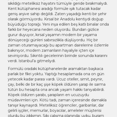
sıkıldığı meteliksiz hayatını tümüyle geride bırakmalıydı.
Kent kütüphanesi aradığı formüle ışık tutacak kadar
geniş arşive sahip değildi. Zaten yaşadığı kenti bir şehir
olarak görmüyordu. Kırsal bir Anadolu kentiydi doğup
büyüdüğü toprağı. Yeni inşa edilen beş katlı binalar onda
farklı bir heyecana neden oluyordu. Bundan gizlice
gurur duyuyor, kırsal yaşamın modern bir yaşama
dönüşeceği günleri sabırsızlıkla düşlüyordu. Hiç bir
zaman oturamayacağı bu apartman dairelerine özlemle
bakınıyor, modern zamanların hayaliyle içten içe
seviniyordu. Sıkıntılı gecelerinin birinde sonunda kararını
verdi. İstanbul’a gitmeliydi.
Formülü oradaki kütüphanelerde aramaktan başkaca
parlak bir fikri yoktu. Yaptığı hesaplamada ona on gün
yetecek kadar parası vardı. Ucuz oteller, simit, peynir,
çay, belki de bir kaç şişe köpek öldüren şarap ile sarma
tütün bu hesapta ona ancak yaşam hakkı tanıyabilirdi.
Köpek öldüren şarabı, şarapların en ucuzuydu
müdavimleri için. Kötü tadı, zaman içeresinde damakla
tanışır kaynaşırdı. Meteliksiz öğrenciler, garibanlar, dar
gelirli işçiler, memurlar, boyacılar, ameleler müşterisi
olurdu bu zıkkımın. Sıkı çalışma planında; uyku, buram