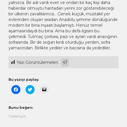
yalnızca. Bir adı vardı evet ve ondan bir kaç kişi daha
haberdar olmuştu haritadan yerini zor gösterebileceği
bir ülkenin zavallılarınca… Geneli; küçük, müstakil yer
evlerinden oluşan sıradan Anadolu şehrine döndüğünde
modern bir bina inşaatı başlamıştı. Henüz temel
aşamasındaydı bu bina. Ama bu defa ilgisini bu
çekmedi. Tutmaç çorbası, pazı ve ayran vardı anacığının
sofrasında. Bir de soğan kırdı oturduğu yerden, sofra
yamacından. Birlikte yediler ve bacısına da yedirdiler.
Yazı Görüntülemeleri:
47
Bu yazıyı paylaş:
Facebook'ta
Twitter
Arkadaşınıza
paylaşmak
üzerinde
e-
için
paylaşmak
posta
tıklayın
için
ile
(Yeni
tıklayın
bağlantı
pencerede
(Yeni
göndermek
Bunu beğen:
açılır)
pencerede
için
açılır)
tıklayın
Yükleniyor...
(Yeni
pencerede
açılır)