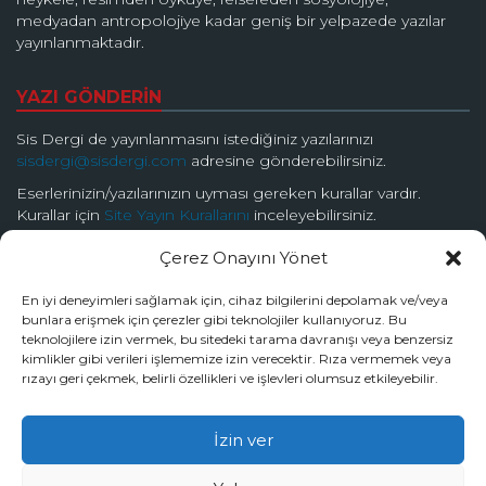
medyadan antropolojiye kadar geniş bir yelpazede yazılar
yayınlanmaktadır.
YAZI GÖNDERİN
Sis Dergi de yayınlanmasını istediğiniz yazılarınızı
sisdergi@sisdergi.com
adresine gönderebilirsiniz.
Eserlerinizin/yazılarınızın uyması gereken kurallar vardır.
Kurallar için
Site Yayın Kurallarını
inceleyebilirsiniz.
Çerez Onayını Yönet
BİZİ TAKİP EDİN
En iyi deneyimleri sağlamak için, cihaz bilgilerini depolamak ve/veya
bunlara erişmek için çerezler gibi teknolojiler kullanıyoruz. Bu
teknolojilere izin vermek, bu sitedeki tarama davranışı veya benzersiz
kimlikler gibi verileri işlememize izin verecektir. Rıza vermemek veya
rızayı geri çekmek, belirli özellikleri ve işlevleri olumsuz etkileyebilir.
© 2026 Sis Dergi | Ardında Güzellik Saklar
İzin ver
Tüm hakları Sis Dergi’ye aittir.