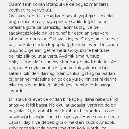
buram tarih kokan İstanbul ve de boğaz manzarası
keyfiyetine yer yoktu.
Oysaki ve de mütemadiyen hayat, yaptığımız planlar
doğrultusunda akmaya pek de sadık değildi; kendi
kafasına göre bir plansızlığı, acımasızlığı ve de
sadakatsizliğiyle birlikte tuhaf bir espri anlayışı vardı.
İstanbul otobüsünde” Hayat deyince” diye bir cümleye
başladı kaleminden kopup kâğıdını lekeleyen. Düşündü
düşündü, gerisini getiremedi. Gökyüzüne baktı. Belli
belirsiz silik bulutlar vardı. Aydınlık ama ruhsuz
gökyüzünde laf olsun diye konmuş gibiydi bulutlar. Ah
geçirdi. Bu öyle bir ahtı ki, yan koltuk yolcusundan
saklıca, dilinden damağından usulca, gırtlağına oradan
ciğerlerine, midesine en çok da yüreğinin derinliklerine
diklemesine indirildiği birçok şeyi beraberinde aşağı
itiyordu.
Bir adı vardı evet ve ondan bir kaç kişi daha haberdar idi;
anası ve felçli bacısı. Ne okul arkadaşları vardı ne de bir
başkaları. O, İstanbul kadar kalabalık bir yürekte ıssızın
örselediği hiç yığınlarının bir üyesiydi. Böyle devam edip
babası, dayısı ve dedesi gibi ölmekten; küçük Anadolu
şehir mezarlığında gömülmekten korkuyordu. Yol