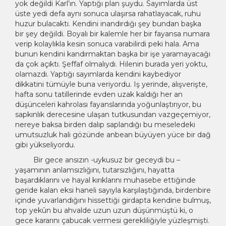
yok değildi Karl’ın. Yaptığı plan şuydu. Sayımlarda üst
üste yedi defa aynı sonuca ulaşırsa rahatlayacak, ruhu
huzur bulacaktı. Kendini inandırdığı şey bundan başka
bir şey değildi. Boyalı bir kalemle her bir fayansa numara
verip kolaylıkla kesin sonuca varabilirdi peki hala. Ama
bunun kendini kandırmaktan başka bir işe yaramayacağı
da çok açıktı. Şeffaf olmalıydı. Hilenin burada yeri yoktu,
olamazdı. Yaptığı sayımlarda kendini kaybediyor
dikkatini tümüyle buna veriyordu. Iş yerinde, alışverişte,
hafta sonu tatillerinde evden uzak kaldığı her an
düşünceleri kahrolası fayanslarında yoğunlaştırıyor, bu
sapkınlık derecesine ulaşan tutkusundan vazgeçemiyor,
nereye baksa birden dalıp saplandığı bu meseledeki
umutsuzluk hali gözünde anbean büyüyen yüce bir dağ
gibi yükseliyordu.
Bir gece ansızın -uykusuz bir geceydi bu –
yaşamının anlamsızlığını, tutarsızlığını, hayatta
başardıklarını ve hayal kırıklarını muhasebe ettiğinde
geride kalan eksi haneli sayıyla karşılaştığında, birdenbire
içinde yuvarlandığını hissettiği girdapta kendine bulmuş,
top yekûn bu ahvalde uzun uzun düşünmüştü ki, o
gece kararını çabucak vermesi gerekliliğiyle yüzleşmişti.