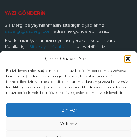
YAZI GÖNDERİN
Sis Dergi de yayınlanmasını istediğiniz yazılarınızı
sisdergi@sisdergi.com
adresine gönderebilirsiniz.
Eserlerinizin/yazılarınızın uyması gereken kurallar vardır.
Kurallar için
Site Yayın Kurallarını
inceleyebilirsiniz.
Çerez Onayını Yönet
BİZİ TAKİP EDİN
En iyi deneyimleri sağlamak için, cihaz bilgilerini depolamak ve/veya
bunlara erişmek için çerezler gibi teknolojiler kullanıyoruz. Bu
teknolojilere izin vermek, bu sitedeki tarama davranışı veya benzersiz
kimlikler gibi verileri işlememize izin verecektir. Rıza vermemek veya
rızayı geri çekmek, belirli özellikleri ve işlevleri olumsuz etkileyebilir.
© 2026 Sis Dergi | Ardında Güzellik Saklar
İzin ver
Tüm hakları Sis Dergi’ye aittir.
Yok say