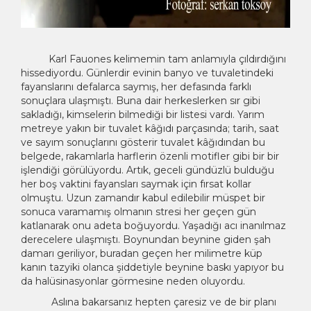
Karl Fauones kelimemin tam anlamıyla çıldırdığını
hissediyordu. Günlerdir evinin banyo ve tuvaletindeki
fayanslarını defalarca saymış, her defasında farklı
sonuçlara ulaşmıştı. Buna dair herkeslerken sır gibi
sakladığı, kimselerin bilmediği bir listesi vardı. Yarım
metreye yakın bir tuvalet kâğıdı parçasında; tarih, saat
ve sayım sonuçlarını gösterir tuvalet kâğıdından bu
belgede, rakamlarla harflerin özenli motifler gibi bir bir
işlendiği görülüyordu. Artık, geceli gündüzlü bulduğu
her boş vaktini fayansları saymak için fırsat kollar
olmuştu. Uzun zamandır kabul edilebilir müspet bir
sonuca varamamış olmanın stresi her geçen gün
katlanarak onu adeta boğuyordu. Yaşadığı acı inanılmaz
derecelere ulaşmıştı. Boynundan beynine giden şah
damarı geriliyor, buradan geçen her milimetre küp
kanın tazyiki olanca şiddetiyle beynine baskı yapıyor bu
da halüsinasyonlar görmesine neden oluyordu.
Aslına bakarsanız hepten çaresiz ve de bir planı