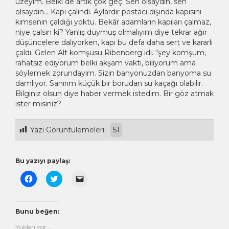
üzeyim. Belki de artık çok geç. Sen olsaydın, sen
olsaydın… Kapı çalındı. Aylardır postacı dışında kapısını
kimsenin çaldığı yoktu. Bekâr adamların kapıları çalmaz,
niye çalsın ki? Yanlış duymuş olmalıyım diye tekrar ağır
düşüncelere dalıyorken, kapı bu defa daha sert ve kararlı
çaldı. Gelen Alt komşusu Ribenberg idi. “şey komşum,
rahatsız ediyorum belki akşam vakti, biliyorum ama
söylemek zorundayım. Sizin banyonuzdan banyoma su
damlıyor. Sanırım küçük bir borudan su kaçağı olabilir.
Bilginiz olsun diye haber vermek istedim. Bir göz atmak
ister misiniz?
Yazı Görüntülemeleri:
51
Bu yazıyı paylaş:
Facebook'ta
Twitter
Arkadaşınıza
paylaşmak
üzerinde
e-
için
paylaşmak
posta
tıklayın
için
ile
(Yeni
tıklayın
bağlantı
pencerede
(Yeni
göndermek
Bunu beğen:
açılır)
pencerede
için
açılır)
tıklayın
Yükleniyor...