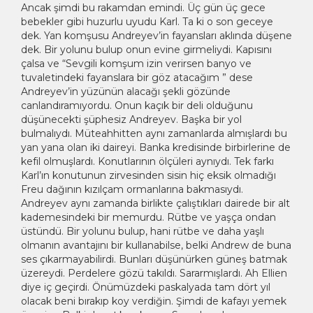
Ancak şimdi bu rakamdan emindi. Üç gün üç gece
bebekler gibi huzurlu uyudu Karl. Ta ki o son geceye
dek. Yan komşusu Andreyev’in fayansları aklında düşene
dek. Bir yolunu bulup onun evine girmeliydi. Kapısını
çalsa ve “Sevgili komşum izin verirsen banyo ve
tuvaletindeki fayanslara bir göz atacağım ” dese
Andreyev’in yüzünün alacağı şekli gözünde
canlandıramıyordu. Onun kaçık bir deli olduğunu
düşünecekti şüphesiz Andreyev. Başka bir yol
bulmalıydı. Müteahhitten aynı zamanlarda almışlardı bu
yan yana olan iki daireyi. Banka kredisinde birbirlerine de
kefil olmuşlardı. Konutlarının ölçüleri aynıydı. Tek farkı
Karl’ın konutunun zirvesinden sisin hiç eksik olmadığı
Freu dağının kızılçam ormanlarına bakmasıydı.
Andreyev aynı zamanda birlikte çalıştıkları dairede bir alt
kademesindeki bir memurdu. Rütbe ve yaşça ondan
üstündü. Bir yolunu bulup, hani rütbe ve daha yaşlı
olmanın avantajını bir kullanabilse, belki Andrew de buna
ses çıkarmayabilirdi. Bunları düşünürken güneş batmak
üzereydi. Perdelere gözü takıldı. Sararmışlardı. Ah Ellien
diye iç geçirdi. Önümüzdeki paskalyada tam dört yıl
olacak beni bırakıp koy verdiğin. Şimdi de kafayı yemek