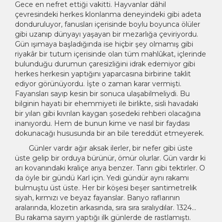
Gece en nefret ettiği vakitti. Hayvanlar dâhil
çevresindeki herkes klonlanma deneyindeki gibi adeta
donduruluyor, fanusları içerisinde boylu boyunca ölüler
gibi uzanıp dünyayı yaşayan bir mezarlığa çeviriyordu.
Gün ışımaya başladığında ise hiçbir şey olmamış gibi
riyakâr bir tutum içerisinde olan tüm mahlûkat, içlerinde
bulunduğu durumun çaresizliğini idrak edemiyor gibi
herkes herkesin yaptığını yaparcasına birbirine taklit
ediyor görünüyordu. İşte o zaman karar vermişti.
Fayansları sayıp kesin bir sonuca ulaşabilmeliydi. Bu
bilginin hayati bir ehemmiyeti ile birlikte, sisli havadaki
bir yılan gibi kıvrılan kaygan şosedeki rehberi olacağına
inanıyordu. Hem de bunun kime ve nasıl bir faydası
dokunacağı hususunda bir an bile tereddüt etmeyerek.
Günler vardır ağır aksak ilerler, bir nefer gibi üste
üste gelip bir orduya bürünür, ömür olurlar. Gün vardır ki
arı kovanındaki kraliçe arıya benzer. Tanrı gibi tektirler. O
da öyle bir gündü Karl için. Yedi gündür aynı rakamı
bulmuştu üst üste. Her bir köşesi beşer santimetrelik
siyah, kırmızı ve beyaz fayanslar. Banyo raflarının
aralarında, klozetin arkasında, sıra sıra sıralıydılar. 1324…
Bu rakama sayım yaptığı ilk günlerde de rastlamıştı.