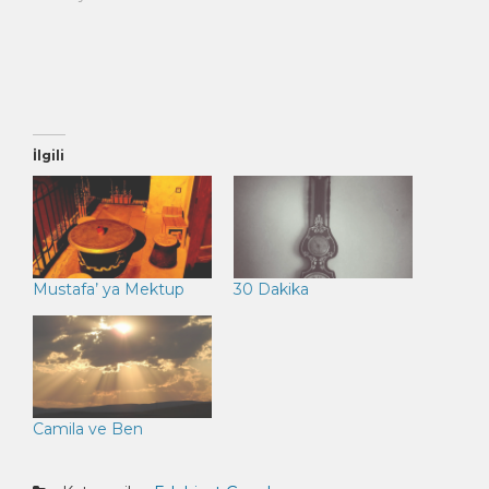
(Yeni
pencerede
açılır)
İlgili
Mustafa’ ya Mektup
30 Dakika
Camila ve Ben