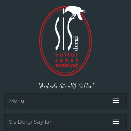
"Ardında Güzellik Saklar"
Menü
Toggle
navigat
Sis Dergi Sayıları
Toggle
navigat