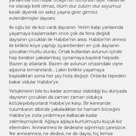
yanlarında tutmuşlar ocağımızı tüttürsün diye. Kaderde
ne olacağı belli olmaz, ölüm olur zulüm olur soyumuz
kesilir diyerek on sekiz yaşına girer girmez
evlendirmişler dayısını.
İki oğlu bir de kızı vardı dayısının. Yetim kalıp yanlarında
yaşamaya başlamadan önce çok da fena değildi
dayısının çocukları ile Habibe’nin arası. Habibe’nin annesi
ile birlikte köye yaptığı ziyaretlerden en çok dayısının
çocukları mutlu olurdu. Ortak kullanılan avlunun içinde
hep beraber yakalambaç oynamaya bayılırdı hepside.
Bazen ip atlarlardı. Bazen de avlunun ortasındaki vişne
ağacına tırmanırlardı… Lakin birlikte yaşamaya
başladıktan sonra her şey hızla değişti. Onlarda tepeden
bakar oldular Habibe’ye.
Yetişkinlerin bile bu kadar acımasız olabildiği bu dünyada
dayısının çocukları da zaman zaman oldukça
kötüleşebiliyorlardı Habibe’ye karşı. Bir keresinde
tulumbanın dibinde yakaladıkları bir hamam böceğini
Habibe’ye zorla yedirmeye kalkacak kadar
zalimleşmişlerdi. Ağlaya ağlaya kurtulmuştu küçük kız
ellerinden. Anneannesi ile dedesine sığınmıştı çaresizce.
Ne anneannesi, ne dedesi, ne de dayısı, hiç kimse