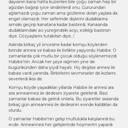
dayısının karısı hatta kuzenleri bile çoğu zaman hep bir
ağızdan bağırıp iyice sindirirlerdi onu. Gururundan
ağlamazdı çoğu zaman ama gözlerine dolan yaşlara da
engel olamazdı. Her seferinde dişlerini dudaklarına
sımsıkı geçirip kanatana kadar bastırırdı. Kanasında
dudaklarındaki acı yüreğindeki acıyı, ezikliği bastırsın
diye. Gözyaşlarını tutabilsin diye…!
Aslında birkaç yıl öncesine kadar komşu köylerden
birinde annesi ve babası ile birlikte yaşıyordu Habibe. O
zamanlarda çok mutlu bir çocuk olduğu söylenemezdi
Habibe’nin. Ancak her şeye rağmen yine de
bugünkünden daha iyiydi hayatı. Hiç değilse annesi ile
babası vardı yanında. Birbirlerini sevmeseler de kızlarını
severlerdi ikisi de.
Komşu köyde yaşadıkları yıllarda Habibe ile annesi ara
sıra anneannesi ile dedesini ziyarete gelirlerdi. Bazı
zamanlar babası da gelirdi onlarla. Bu ziyaretler sırasında
birkaç gün anneannesi ile dedesinin evinde kaldıkları da
olurdu.
O zamanlar Habibe’nin gelişi mutlulukla karşılanırdı bu
evde. Anneannesi her gelişlerinde höşmerim yapardı