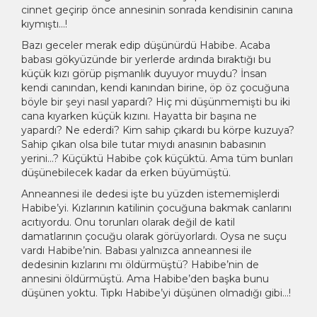
cinnet geçirip önce annesinin sonrada kendisinin canına
kıymıştı…!
Bazı geceler merak edip düşünürdü Habibe. Acaba
babası gökyüzünde bir yerlerde ardında bıraktığı bu
küçük kızı görüp pişmanlık duyuyor muydu? İnsan
kendi canından, kendi kanından birine, öp öz çocuğuna
böyle bir şeyi nasıl yapardı? Hiç mi düşünmemişti bu iki
cana kıyarken küçük kızını. Hayatta bir başına ne
yapardı? Ne ederdi? Kim sahip çıkardı bu körpe kuzuya?
Sahip çıkan olsa bile tutar mıydı anasının babasının
yerini…? Küçüktü Habibe çok küçüktü. Ama tüm bunları
düşünebilecek kadar da erken büyümüştü.
Anneannesi ile dedesi işte bu yüzden istememişlerdi
Habibe’yi. Kızlarının katilinin çocuğuna bakmak canlarını
acıtıyordu. Onu torunları olarak değil de katil
damatlarının çocuğu olarak görüyorlardı. Oysa ne suçu
vardı Habibe’nin. Babası yalnızca anneannesi ile
dedesinin kızlarını mı öldürmüştü? Habibe’nin de
annesini öldürmüştü. Ama Habibe’den başka bunu
düşünen yoktu. Tıpkı Habibe’yi düşünen olmadığı gibi…!