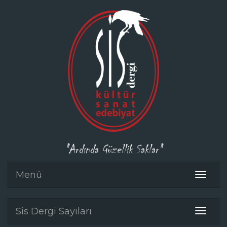
"Ardında Güzellik Saklar"
Menü
Toggle
navigat
Sis Dergi Sayıları
Toggle
navigat