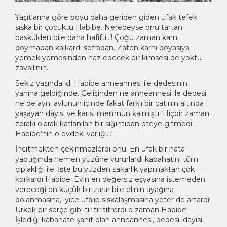
Yaşıtlarına göre boyu daha geriden giden ufak tefek
sıska bir çocuktu Habibe. Neredeyse onu tartan
baskülden bile daha hafifti…! Çoğu zaman karnı
doymadan kalkardı sofradan. Zaten karnı doyasıya
yemek yemesinden haz edecek bir kimsesi de yoktu
zavallının.
Sekiz yaşında idi Habibe anneannesi ile dedesinin
yanına geldiğinde. Gelişinden ne anneannesi ile dedesi
ne de aynı avlunun içinde fakat farklı bir çatının altında
yaşayan dayısı ve karısı memnun kalmıştı. Hiçbir zaman
zoraki olarak katlanılan bir sığıntıdan öteye gitmedi
Habibe’nin o evdeki varlığı…!
İncitmekten çekinmezlerdi onu. En ufak bir hata
yaptığında hemen yüzüne vururlardı kabahatini tüm
çıplaklığı ile. İşte bu yüzden sakarlık yapmaktan çok
korkardı Habibe. Evin en değersiz eşyasına istemeden
vereceği en küçük bir zarar bile elinin ayağına
dolanmasına, iyice ufalıp sıskalaşmasına yeter de artardı!
Ürkek bir serçe gibi tir tir titrerdi o zaman Habibe!
İşlediği kabahate şahit olan anneannesi, dedesi, dayısı,