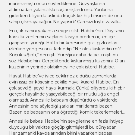
inanmamıştı onun söylediklerine. Gözyaşlarına
aldırmadan yalancılıkla suçlamışlardı onu. Yanlarına
giderken biliyordu aslında küçük kız hiç birisinin de ona
sahip çıkmayacağını. Ne yapsın? Çaresizdi işte zavallı…
En çok canını yakansa sevgisizlikti Habibe’nin. Dayısının
karısı kuzenlerinin saçlarını tarayıp örerken içten içe
garipserdi yüreği. Hatta bir keresinde gizli gizli onları
izlerken yengesi onu fark edip ‘‘Ne oldu kıskandın mı?
Küçük sığıntı,’’ demişti. Yüreğini daha da acıtmıştı bu
söz Habibe’nin. Gerçektende kıskanmıştı kuzenini. O an
kuzeninin yerinde olabilmeyi ne çok isterdi Habibe.
Hayat Habibe’ye iyice çekilmez olduğu zamanlarda
evin ıssız bir köşesine çekilip hayal kurardı Habibe. En
çok sevdiği şeydi hayal kurmak. Çünkü biliyordu ki hiçbir
gerçek hayalinde yaşayabileceği bir mutluluğa engel
olamazdı. Annesi ile babasını düşünürdü o vakitlerde.
Annesinin ona söylediği şarkıları mırıldanırdı bazen.
Bazen de babasının ona öğrettiği komik tekerlemeleri…
Annesi ile babası Habibe’nin sevgilerine en fazla ihtiyaç
duyduğu bir vakitte göçüp gitmişlerdi bu dünyadan.
Her zamanki kavgalarından birini yaparken babası