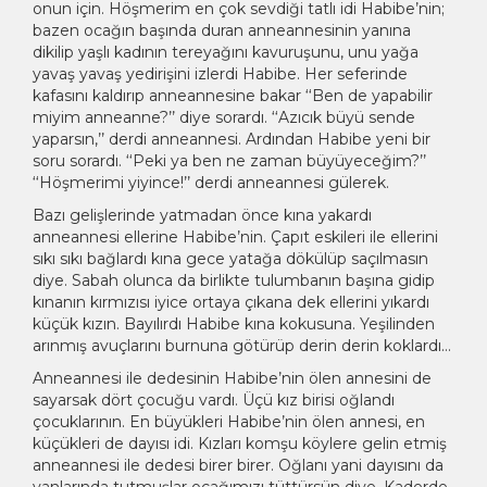
onun için. Höşmerim en çok sevdiği tatlı idi Habibe’nin;
bazen ocağın başında duran anneannesinin yanına
dikilip yaşlı kadının tereyağını kavuruşunu, unu yağa
yavaş yavaş yedirişini izlerdi Habibe. Her seferinde
kafasını kaldırıp anneannesine bakar ‘‘Ben de yapabilir
miyim anneanne?’’ diye sorardı. ‘‘Azıcık büyü sende
yaparsın,’’ derdi anneannesi. Ardından Habibe yeni bir
soru sorardı. ‘‘Peki ya ben ne zaman büyüyeceğim?’’
‘‘Höşmerimi yiyince!’’ derdi anneannesi gülerek.
Bazı gelişlerinde yatmadan önce kına yakardı
anneannesi ellerine Habibe’nin. Çapıt eskileri ile ellerini
sıkı sıkı bağlardı kına gece yatağa dökülüp saçılmasın
diye. Sabah olunca da birlikte tulumbanın başına gidip
kınanın kırmızısı iyice ortaya çıkana dek ellerini yıkardı
küçük kızın. Bayılırdı Habibe kına kokusuna. Yeşilinden
arınmış avuçlarını burnuna götürüp derin derin koklardı…
Anneannesi ile dedesinin Habibe’nin ölen annesini de
sayarsak dört çocuğu vardı. Üçü kız birisi oğlandı
çocuklarının. En büyükleri Habibe’nin ölen annesi, en
küçükleri de dayısı idi. Kızları komşu köylere gelin etmiş
anneannesi ile dedesi birer birer. Oğlanı yani dayısını da