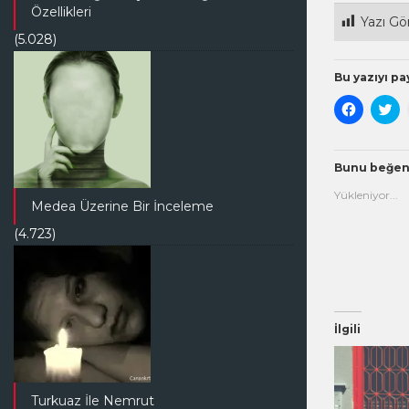
Özellikleri
Yazı Gö
(5.028)
Bu yazıyı pay
Facebook
Tw
paylaşma
üz
için
pa
tıklayın
içi
(Yeni
tık
pencered
(Y
Bunu beğen
açılır)
pe
açı
Yükleniyor...
Medea Üzerine Bir İnceleme
(4.723)
İlgili
Turkuaz İle Nemrut