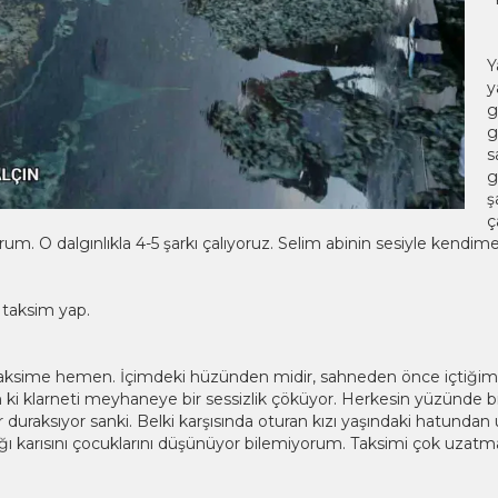
Y
y
g
g
s
g
ş
ç
rum. O dalgınlıkla 4-5 şarkı çalıyoruz. Selim abinin sesiyle kendim
taksim yap.
aksime hemen. İçimdeki hüzünden midir, sahneden önce içtiğim b
 ki klarneti meyhaneye bir sessizlik çöküyor. Herkesin yüzünde bi
ir duraksıyor sanki. Belki karşısında oturan kızı yaşındaki hatundan 
ığı karısını çocuklarını düşünüyor bilemiyorum. Taksimi çok uzatm