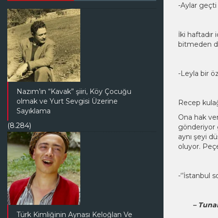
-Aylar geçti
İki haftadı
bitmeden di
-Leyla bir 
Nazım’ın “Kavak” şiiri, Köy Çocuğu
olmak ve Yurt Sevgisi Üzerine
Recep kulağı
Sayıklama
Ona hak ver
(8.284)
gönderiyor 
aynı şeyi d
oluyor. Peç
-‘’İstanbul s
– Tuna
Türk Kimliğinin Aynası Keloğlan Ve