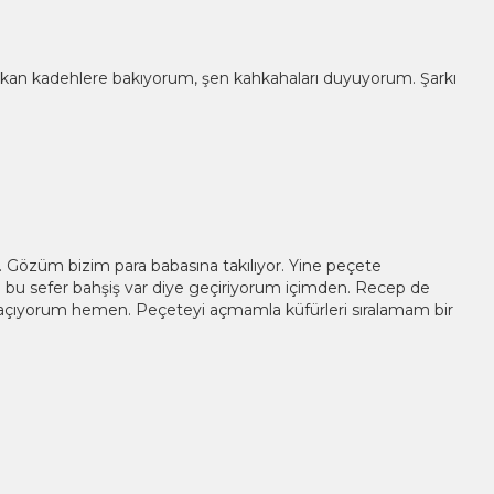
alkan kadehlere bakıyorum, şen kahkahaları duyuyorum. Şarkı
. Gözüm bizim para babasına takılıyor. Yine peçete
e bu sefer bahşiş var diye geçiriyorum içimden. Recep de
ıp açıyorum hemen. Peçeteyi açmamla küfürleri sıralamam bir