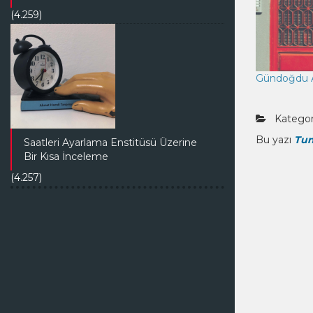
(4.259)
Gündoğdu 
Kategori
Bu yazı
Tun
Saatleri Ayarlama Enstitüsü Üzerine
Bir Kısa İnceleme
(4.257)