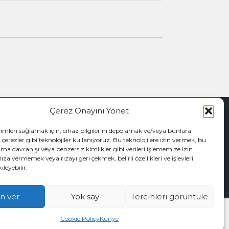
Çerez Onayını Yönet
İZİ TAKİP EDİN
yimleri sağlamak için, cihaz bilgilerini depolamak ve/veya bunlara
 çerezler gibi teknolojiler kullanıyoruz. Bu teknolojilere izin vermek, bu
ama davranışı veya benzersiz kimlikler gibi verileri işlememize izin
Rıza vermemek veya rızayı geri çekmek, belirli özellikleri ve işlevleri
leyebilir.
in ver
Yok say
Tercihleri görüntüle
by
Burak Dalyanda
Cookie Policy
Künye