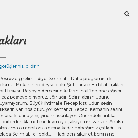
akları
örüşlerinizi bildirin
’Peşrevle girelim,’’ diyor Selim abi. Daha programın ilk
ölümü. Mekan neredeyse dolu. Şef garson Erdal abi ışıkları
afif kısıyor. Başlayın dercesine kafasını hafiften öne eğiyor.
icaz peşreve giriyoruz, ağır ağır. Selim abinin udunu
uyamıyorum. Büyük ihtimalle Recep kıstı udun sesini.
ikserin yanında oturuyor kemancı Recep. Kemanın sesini
onuna kadar açmış yine macunluyor. Önümdeki antika
onitörden klarnetimi duymaya çalışıyorum zar zor. Antika
alan ama o monitörü aldırana kadar göbeğimiz çatladı. En
ok da Selim abi dil döktü. ‘’Hadi beni siktir et benim ne