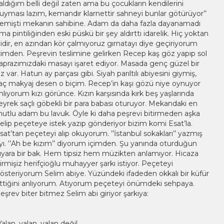
aldığım belli değil zaten ama bu çocukların kendilerini
uyması lazım, kemandır klarnettir sahneyi bunlar götürüyor’’
emişti mekanın sahibine. Adam da daha fazla dayanamadı
ma pintiliğinden eski püskü bir şey aldırttı idarelik. Hiç yoktan
yidir, en azından kör çalmıyoruz gırnatayı diye geçiriyorum
çimden. Peşrevin teslimine gelirken Recep kaş göz yapıp sol
aprazımızdaki masayı işaret ediyor. Masada genç güzel bir
ız var. Hatun ay parçası gibi. Siyah parıltılı abiyesini giymiş,
aç makyaj desen o biçim. Recep’in kaşı gözü niye oynuyor
nlıyorum kızı görünce. Kızın karşısında kırk beş yaşlarında
eyrek saçlı göbekli bir para babası oturuyor. Mekandaki en
utlu adam bu lavuk. Öyle ki daha peşrevi bitirmeden aşka
elip peçeteye istek yazıp gönderiyor bizim komi Esat’la.
sat’tan peçeteyi alıp okuyorum. ’’İstanbul sokakları’’ yazmış
yı. ‘’Ah be kızım’’ diyorum içimden. Şu yanında oturduğun
ıyara bir bak. Hem tipsiz hem müzikten anlamıyor. Hicaza
irmişiz herifçioğlu muhayyer şarkı istiyor. Peçeteyi
österiyorum Selim abiye. Yüzündeki ifadeden okkalı bir küfür
ttiğini anlıyorum. Atıyorum peçeteyi önümdeki sehpaya.
eşrev biter bitmez Selim abi giriyor şarkıya:
Yalan, yalan, yalan değil…