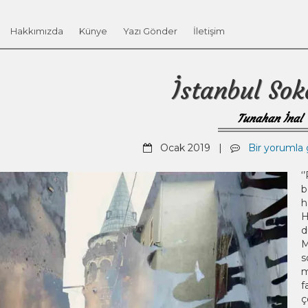
Hakkımızda
Künye
Yazı Gönder
İletişim
İstanbul Sok
Tunahan İnal
Ocak 2019 |
Bir yorumla g
‘
b
h
H
d
M
s
m
f
ç