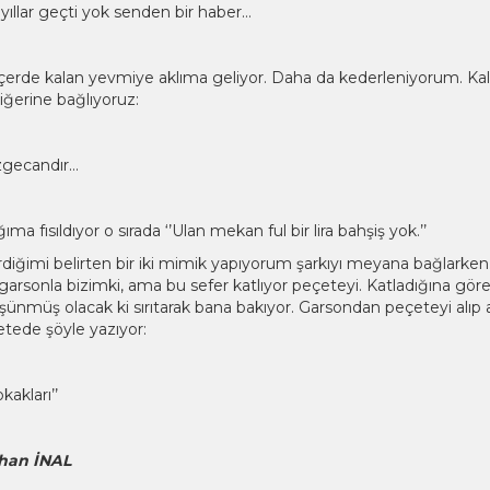
 yıllar geçti yok senden bir haber…
r içerde kalan yevmiye aklıma geliyor. Daha da kederleniyorum. K
ğerine bağlıyoruz:
özgecandır…
ma fısıldıyor o sırada ‘’Ulan mekan ful bir lira bahşiş yok.’’
diğimi belirten bir iki mimik yapıyorum şarkıyı meyana bağlarken
garsonla bizimki, ama bu sefer katlıyor peçeteyi. Katladığına gör
üşünmüş olacak ki sırıtarak bana bakıyor. Garsondan peçeteyi al
etede şöyle yazıyor:
okakları’’
han İNAL