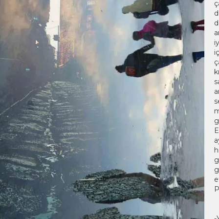
ç
d
d
a
i
i
ç
k
s
a
s
m
g
E
a
h
g
g
e
P
-