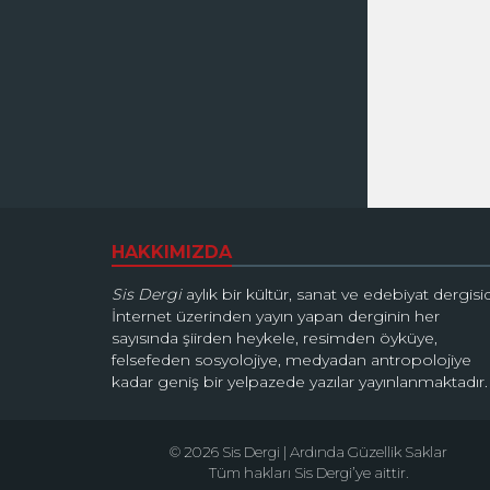
HAKKIMIZDA
Sis Dergi
aylık bir kültür, sanat ve edebiyat dergisid
İnternet üzerinden yayın yapan derginin her
sayısında şiirden heykele, resimden öyküye,
felsefeden sosyolojiye, medyadan antropolojiye
kadar geniş bir yelpazede yazılar yayınlanmaktadır.
© 2026 Sis Dergi | Ardında Güzellik Saklar
Tüm hakları Sis Dergi’ye aittir.