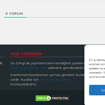
0
YORUM
YAZI GÖNDERİN
B
En iyi dene
ir.
Sis Dergi de yayınlanmasını istediğiniz yazılarınızı
erişmek için
sisdergi@sisdergi.com
adresine gönderebilirsiniz.
sitedeki tar
verecektir. 
Eserlerinizin/yazılarınızın uyması gereken kurallar
olumsuz etki
vardır. Kurallar için
Site Yayın Kurallarını
inceleyebilirsiniz.
İz