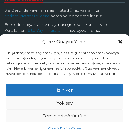
Sis Dergi de yayınlanmasını istediğiniz yazılarınızı
sisdergi@sisdergi.com
adresine gönderebilirsiniz.
Eserlerinizin/yazılarınızın uyması gereken kurallar vardır.
Kurallar için
Site Yayın Kurallarını
inceleyebilirsiniz.
Çerez Onayını Yönet
BİZİ TAKİP EDİN
En iyi deneyimleri sağlamak için, cihaz bilgilerini depolamak ve/veya
bunlara erişmek için çerezler gibi teknolojiler kullanıyoruz. Bu
teknolojilere izin vermek, bu sitedeki tarama davranışı veya benzersiz
kimlikler gibi verileri işlememize izin verecektir. Rıza vermemek veya
rızayı geri çekmek, belirli özellikleri ve işlevleri olumsuz etkileyebilir.
© 2026 Sis Dergi | Ardında Güzellik Saklar
İzin ver
Tüm hakları Sis Dergi’ye aittir.
Yok say
Tercihleri görüntüle
by
Burak Dalyanda
Cookie Policy
Künye