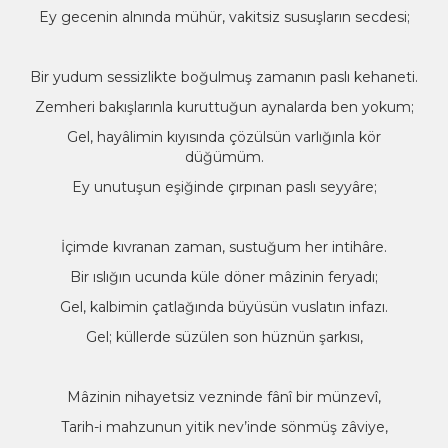
Ey gecenin alnında mühür, vakitsiz susuşların secdesi;
Bir yudum sessizlikte boğulmuş zamanın paslı kehaneti.
Zemheri bakışlarınla kuruttuğun aynalarda ben yokum;
Gel, hayâlimin kıyısında çözülsün varlığınla kör
düğümüm.
Ey unutuşun eşiğinde çırpınan paslı seyyâre;
İçimde kıvranan zaman, sustuğum her intihâre.
Bir ıslığın ucunda küle döner mâzinin feryadı;
Gel, kalbimin çatlağında büyüsün vuslatın infazı.
Gel; küllerde süzülen son hüznün şarkısı,
Mâzinin nihayetsiz vezninde fânî bir münzevî,
Tarih-i mahzunun yitik nev’inde sönmüş zâviye,