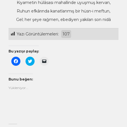
Kıyametin hülâsası mahallinde uyuşmuş kervan,
Ruhun efkârında kanatlanmış bir hüsn-i meftun,
Gel; her şeye rağmen, ebediyen yakılan son nidâ
Yazı Görüntülemeleri:
107
Bu yazıyı paylaş:
Facebook'ta
Twitter
Arkadaşınıza
paylaşmak
üzerinde
e-
için
paylaşmak
posta
tıklayın
için
ile
(Yeni
tıklayın
bağlantı
pencerede
(Yeni
göndermek
Bunu beğen:
açılır)
pencerede
için
açılır)
tıklayın
Yükleniyor...
(Yeni
pencerede
açılır)