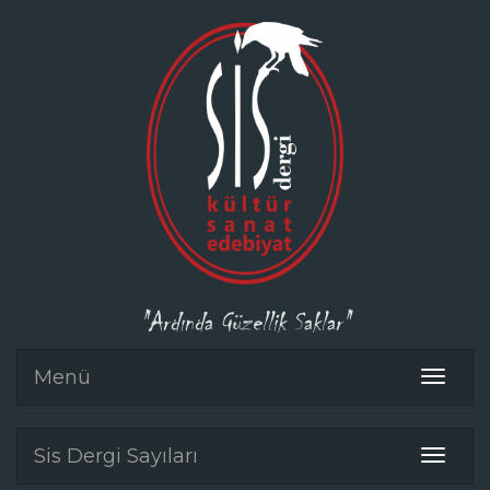
"Ardında Güzellik Saklar"
Menü
Toggle
navigat
Sis Dergi Sayıları
Toggle
navigat