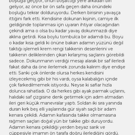
boşluğa geçiyor, onun boşalttığı yere arkadan biri
geliyor, az önce bir ön safa geçen daha önündeki
boşluğu tekrar dolduruyordu. Derken birisinin yavaşça
ittiğini fark etti. Kendisine dokunan kişinin, camiye ilk
geldiğinde toplanması için uyaran ihtiyar olacağından
çekindi ama o olsa bu kadar yavaş dokunmazdı diye
aklına getirdi. Kısa boylu tombulca bir adamdı bu. Boyu
o kadar kısa geldi ki önüne bakan adamın yüzünü değil
taktığı işlemeli krem rengi takkenin desenlerini ve
takkenin deliklerinden çıkan kırlarşmış saçlarını görebildi
sadece. Dokunmanın verdiği mesajı alarak bir saf ilerledi
fakat daha da öne ilerlemek zorunda kalırım diye endişe
etti. Sanki çok önlerde olursa herkes kendisini
izleyecekmiş gibi bir his vardı, oysa kalabalığın içinde
çok farkedilmemek istiyordu. Neyse ki saflar hızla
dolunca rahatladı. O da herkes gibi ayak parmak uçlarını,
halıdaki saf çizgisine denk getirmek için adım atmadan
ileri geri küçük manevralar yaptı. Soldan iki sıra yanında
duran kırk beş elli yaşlarında gür siyah saçlı bir adam
kenara çekildi. Adamın kafasında takke olmamasına
rağmen saçları doğal yün bir takke gibi duruyordu.
Adamın kenara çekildiği yerden beyaz sarık ve
cüppesiyle imamın ön tarafa doğru ilerlediğini gördü.