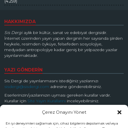
(4.259)
HAKKIMIZDA
Sis Dergi
aylık bir kültür, sanat ve edebiyat dergisidir.
İnternet üzerinden yayın yapan derginin her sayısında şiirden
heykele, resimden öyküye, felsefeden sosyolojiye,
medyadan antropolojiye kadar geniş bir yelpazede yazılar
yayınlanmaktadır.
YAZI GÖNDERİN
Sis Dergi de yayınlanmasını istediğiniz yazılarınızı
sisdergi@sisdergi.com
adresine gönderebilirsiniz.
Eserlerinizin/yazılarınızın uyması gereken kurallar vardır.
Kurallar için
Site Yayın Kurallarını
inceleyebilirsiniz.
Çerez Onayını Yönet
BİZİ TAKİP EDİN
En iyi deneyimleri sağlamak için, cihaz bilgilerini depolamak ve/veya