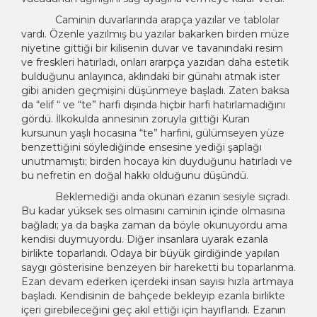
Caminin duvarlarında arapça yazılar ve tablolar
vardı. Özenle yazılmış bu yazılar bakarken birden müze
niyetine gittiği bir kilisenin duvar ve tavanındaki resim
ve freskleri hatırladı, onları ararpça yazıdan daha estetik
bulduğunu anlayınca, aklındaki bir günahı atmak ister
gibi aniden geçmişini düşünmeye başladı. Zaten baksa
da “elif “ ve “te” harfi dışında hiçbir harfi hatırlamadığını
gördü. İlkokulda annesinin zoruyla gittiği Kuran
kursunun yaşlı hocasına “te” harfini, gülümseyen yüze
benzettiğini söylediğinde ensesine yediği şaplağı
unutmamıştı; birden hocaya kin duyduğunu hatırladı ve
bu nefretin en doğal hakkı olduğunu düşündü.
Beklemediği anda okunan ezanın sesiyle sıçradı.
Bu kadar yüksek ses olmasını caminin içinde olmasına
bağladı; ya da başka zaman da böyle okunuyordu ama
kendisi duymuyordu. Diğer insanlara uyarak ezanla
birlikte toparlandı. Odaya bir büyük girdiğinde yapılan
saygı gösterisine benzeyen bir hareketti bu toparlanma.
Ezan devam ederken içerdeki insan sayısı hızla artmaya
başladı. Kendisinin de bahçede bekleyip ezanla birlikte
içeri girebileceğini geç akıl ettiği için hayıflandı. Ezanın