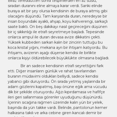
Biraz tereddütten sonra tespihlerden en az süslü,
sıradan duranını eline almaya karar verdi. Sanki elinde
buraya ait bir şey olursa kendisinin de buraya aitmiş gibi
olacağını düşündü. Tam karşısında duran, neredeyse bir
insan boyundaki ayaklı, ahşap, koyu kahverengi, sarkaçlı
saate baktı. On beş dakikayı nasıl geçireceğini düşünen
bir iç sıkkınlığı ile etrafı seyretmeye başladı. Tepesinde
onlarca ampul ile duran devasa avize dikkatini çekti.
Yüksek kubbeden sarkan kalın bir zincirin tuttuğu bu
koca kristal yığını, mekana ayrı bir ihtişam katıyordu. Bu
ihtişamı, avizenin aşağı düşerse kendisi ile birlikte
onlarca kişiyi öldürebilecek büyüklükte olmasına bağladı.
Bir an sadece kendisinin etrafı seyrettiğini fark
etti. Diğer insanların günlük ve rahat tavırlarından
buranın müdavimi oldukları belliydi, sadece kendisi
yabancı gibi duruyordu. Ön sırada yetmiş yaşlarında bir
adam gözlerini kapatmış, başı önüne eğik ama vücudu
dik bir şekilde oturuyordu. Ağzı kıpırdamasa ve hafifçe
ileri geri sallanmasa görenler uyuduğunu düşünürdü.
İçerinin sıcağına rağmen üzerinde kalın yün bir yelek,
başında da yün takke vardı. Belinde, pantolonun kemer
halkasına takılı ve arka cebine giren kancalı demir bir