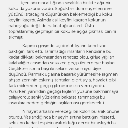
İçeri adımını attığında sıcaklıkla birlikte ağır bir
koku da yüzüne vurdu. Soğuktan donmuş ellerini ve
yüzünü ısıtacağını düşünürken beklemediği bu koku
keyfini kaçırdı. Aslında asıl keyfini kaçıran kokunun
nahoşluğu değil de hatırlattığı anılardı. Üstü
topraklanmış geçmişin bir koku ile açığa çıkması canını
sıkmıştı.
Kapının girişinde üç dört ihtiyarın kendisine
baktığını fark etti. Tanımadığı insanların kendisine bu
kadar dikkatli bakmasından rahatsız oldu, girişe yığılan
kalabalığın arasından sessizce geçip ilerlemeye başladı.
Geçtikten sonra başı ile selam verse miydi diye
düşündü. Parmak uçlarına basarak yürümesine rağmen
ahşap zeminin eskimiş tahtaları gıcırtısıyla, hayalet gibi
fark edilmeden geçip gitmesine izin vermiyordu.
Yürürken yanından geçtiği kişilerin yüzüne bakmamaya
çalışıyordu; sanki yüzlerine bakarsa tanımadığı bu
insanlara neden geldiğini açıklaması gerekecekti.
Nihayet arkasını vereceği bir kolon bularak önüne
oturdu. Yaslandığında bir şeyin sırtına battığını hissetti,
sekiz on kadar tespihin asılı olduğu demir bir askıydı bu.