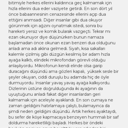
bitimiyle herkes ellerini kaldırınca geç kalmamak için
hızla ellerini dua eder vaziyete getirdi. En son dört yıl
önce babaannesinin cenazesinde ellerini açıp dua
ettiğini anımsadı. Diğer insanlar gibi dua okuyor
görünmek için ağzını oynatmak istedi, sonra bu
hareketi yersiz ve komik bularak vazgeçti. Tekrar mı
ezan okunuyor diye düşünürken bunun namaza
başlamadan önce okunan ezan benzeri dua olduğunu
anladı ama adı aklına gelmedi. Siyah, kısa sakalları
kalemle çizilmiş gibi düzgün kesilmiş bir adam hızla
ayağa kalktı, elindeki mikrofondan görevli olduğu
anlaşılıyordu. Mikrofonun kendi elinde olsa garip
duracağını düşündü ama gözleri kapalı, yüksek sesle bir
şeyler okuyan, ciddi duruşlu bu adamda hiç de öyle
durmuyordu. İnsanlar yavaş yavaş ayağa kalkıyordu.
Dizlerinin üstüne doğrulduğunda iki ayağının da
uyuştuğunu anladı fakat diğer insanlardan geri
kalmamak için aceleyle ayaklandı. En son cumaya ne
zaman geldiğini hatırlamaya çalıştı, bulamayınca da
şimdi neden geldiğini düşündü. Artık herkes ayaktaydı,
bu sefer de köşe kapmacaya benzeyen hummalı bir saf
doldurma hareketliliği başladı. Herkes bir öndeki