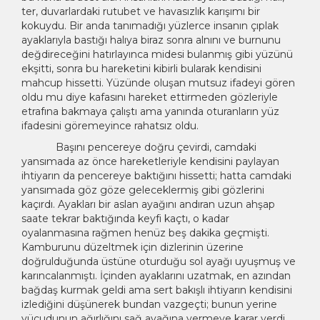
ter, duvarlardaki rutubet ve havasızlık karışımı bir
kokuydu. Bir anda tanımadığı yüzlerce insanın çıplak
ayaklarıyla bastığı halıya biraz sonra alnını ve burnunu
değdireceğini hatırlayınca midesi bulanmış gibi yüzünü
ekşitti, sonra bu hareketini kibirli bularak kendisini
mahcup hissetti. Yüzünde oluşan mutsuz ifadeyi gören
oldu mu diye kafasını hareket ettirmeden gözleriyle
etrafına bakmaya çalıştı ama yanında oturanların yüz
ifadesini göremeyince rahatsız oldu.
Başını pencereye doğru çevirdi, camdaki
yansımada az önce hareketleriyle kendisini paylayan
ihtiyarın da pencereye baktığını hissetti; hatta camdaki
yansımada göz göze geleceklermiş gibi gözlerini
kaçırdı. Ayakları bir aslan ayağını andıran uzun ahşap
saate tekrar baktığında keyfi kaçtı, o kadar
oyalanmasına rağmen henüz beş dakika geçmişti.
Kamburunu düzeltmek için dizlerinin üzerine
doğrulduğunda üstüne oturduğu sol ayağı uyuşmuş ve
karıncalanmıştı. İçinden ayaklarını uzatmak, en azından
bağdaş kurmak geldi ama sert bakışlı ihtiyarın kendisini
izlediğini düşünerek bundan vazgeçti; bunun yerine
vücudunun ağırlığını sağ ayağına vermeye karar verdi.