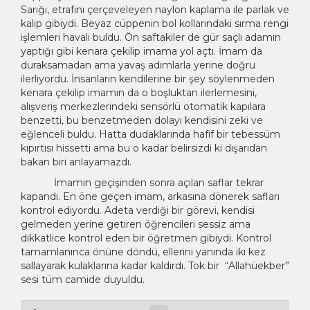
Sarığı, etrafını çerçeveleyen naylon kaplama ile parlak ve
kalıp gibiydi. Beyaz cüppenin bol kollarındaki sırma rengi
işlemleri havalı buldu. Ön saftakiler de gür saçlı adamın
yaptığı gibi kenara çekilip imama yol açtı. İmam da
duraksamadan ama yavaş adımlarla yerine doğru
ilerliyordu. İnsanların kendilerine bir şey söylenmeden
kenara çekilip imamın da o boşluktan ilerlemesini,
alışveriş merkezlerindeki sensörlü otomatik kapılara
benzetti, bu benzetmeden dolayı kendisini zeki ve
eğlenceli buldu. Hatta dudaklarında hafif bir tebessüm
kıpırtısı hissetti ama bu o kadar belirsizdi ki dışarıdan
bakan biri anlayamazdı.
İmamın geçişinden sonra açılan saflar tekrar
kapandı. En öne geçen imam, arkasına dönerek safları
kontrol ediyordu. Adeta verdiği bir görevi, kendisi
gelmeden yerine getiren öğrencileri sessiz ama
dikkatlice kontrol eden bir öğretmen gibiydi. Kontrol
tamamlanınca önüne döndü, ellerini yanında iki kez
sallayarak kulaklarına kadar kaldırdı. Tok bir “Allahüekber”
sesi tüm camide duyuldu.