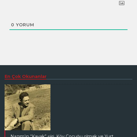
0
YORUM
En Çok Okunanlar
Nazım’ın “Kavak” şiiri, Köy Çocuğu olmak ve Yurt