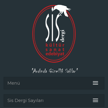
"Ardında Güzellik Saklar"
Menü
Toggle
navigat
Sis Dergi Sayıları
Toggle
navigat