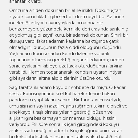
anahtarlık vardı.
Omzuna aniden dokunan bir el ile irkildi. Dokunuştan
ziyade camı tıklatır gibi sert bir dürtmeydi bu. Az önce
incelediği ihtiyarla aynı yaşlarda ama ona hiç
benzemeyen, yüzündeki kemikle deri arasında sanki hiç
et yokmuş gibi zayıf, kuru, bir adamdı dokunan. Sinirli bir
duruşu vardı fakat adamın kaşlarına baktığında çatık
olmadığını, duruşunun fazla ciddi olduğunu düşündü.
Yaşlı adam konuşmadan kendi dizlerine vurarak
toparlanıp oturması gerektiğini işaret ediyordu; neden
sonra ayaklarını kıbleye uzatarak oturduğunun farkına
varabildi. Hemen toparlanarak, kendisin uyaran ihtiyar
gibi ayaklarını altına alıp dizlerinin üstüne oturdu.
Sağ tarafta iki adam koyu bir sohbete dalmıştı. O kadar
sessiz konuşuyorlardı ki el kol hareketlerine bakan
pandomim yaptıklarını sanırdı. Bir tanesi iri cüsseliydi,
ama şişman sayılmazdı. Yaşına rağmen takım elbiseli ve
sinekkaydı tıraşlı olması yılların getirdiği düzen ve
alışkanlığını bırakamayan bir memur olduğu hissini
veriyordu. Bir süre sonra ilk içeri girdiğindeki kokuyu
artık hissetmediğini farketti. Küçüklüğünü anımsatan
bu koku abdest alan insanların ıslak ayakla bastığı halı,