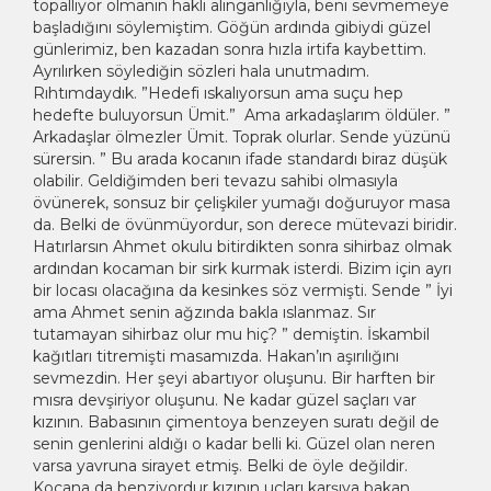
topallıyor olmanın haklı alınganlığıyla, beni sevmemeye
başladığını söylemiştim. Göğün ardında gibiydi güzel
günlerimiz, ben kazadan sonra hızla irtifa kaybettim.
Ayrılırken söylediğin sözleri hala unutmadım.
Rıhtımdaydık. ”Hedefi ıskalıyorsun ama suçu hep
hedefte buluyorsun Ümit.” Ama arkadaşlarım öldüler. ”
Arkadaşlar ölmezler Ümit. Toprak olurlar. Sende yüzünü
sürersin. ” Bu arada kocanın ifade standardı biraz düşük
olabilir. Geldiğimden beri tevazu sahibi olmasıyla
övünerek, sonsuz bir çelişkiler yumağı doğuruyor masa
da. Belki de övünmüyordur, son derece mütevazi biridir.
Hatırlarsın Ahmet okulu bitirdikten sonra sihirbaz olmak
ardından kocaman bir sirk kurmak isterdi. Bizim için ayrı
bir locası olacağına da kesinkes söz vermişti. Sende ” İyi
ama Ahmet senin ağzında bakla ıslanmaz. Sır
tutamayan sihirbaz olur mu hiç? ” demiştin. İskambil
kağıtları titremişti masamızda. Hakan’ın aşırılığını
sevmezdin. Her şeyi abartıyor oluşunu. Bir harften bir
mısra devşiriyor oluşunu. Ne kadar güzel saçları var
kızının. Babasının çimentoya benzeyen suratı değil de
senin genlerini aldığı o kadar belli ki. Güzel olan neren
varsa yavruna sirayet etmiş. Belki de öyle değildir.
Kocana da benziyordur kızının uçları karşıya bakan,