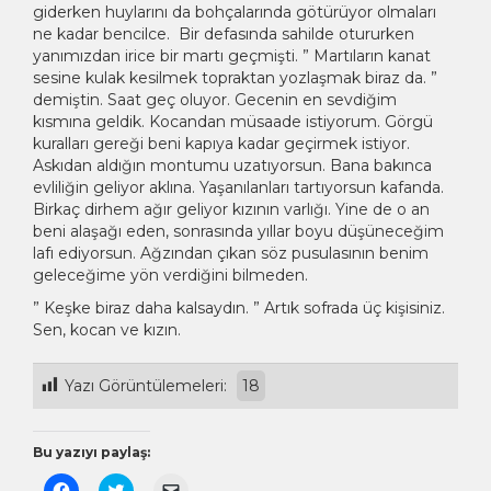
giderken huylarını da bohçalarında götürüyor olmaları
ne kadar bencilce. Bir defasında sahilde otururken
yanımızdan irice bir martı geçmişti. ” Martıların kanat
sesine kulak kesilmek topraktan yozlaşmak biraz da. ”
demiştin. Saat geç oluyor. Gecenin en sevdiğim
kısmına geldik. Kocandan müsaade istiyorum. Görgü
kuralları gereği beni kapıya kadar geçirmek istiyor.
Askıdan aldığın montumu uzatıyorsun. Bana bakınca
evliliğin geliyor aklına. Yaşanılanları tartıyorsun kafanda.
Birkaç dirhem ağır geliyor kızının varlığı. Yine de o an
beni alaşağı eden, sonrasında yıllar boyu düşüneceğim
lafı ediyorsun. Ağzından çıkan söz pusulasının benim
geleceğime yön verdiğini bilmeden.
” Keşke biraz daha kalsaydın. ” Artık sofrada üç kişisiniz.
Sen, kocan ve kızın.
Yazı Görüntülemeleri:
18
Bu yazıyı paylaş:
Facebook'ta
Twitter
Arkadaşınıza