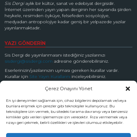
Sis Dergi
aylık bir kültür, sanat ve edebiyat dergisidir.
İnternet üzerinden yayın yapan derginin her sayısında şiirden
heykele, resimden öyküye, felsefeden sosyolojiye,
medyadan antropolojiye kadar geniş bir yelpazede yazılar
yayınlanmaktadır.
YAZI GÖNDERİN
Sis Dergi de yayınlanmasını istediğiniz yazılarınızı
sisdergi@sisdergi.com
adresine gönderebilirsiniz.
Eserlerinizin/yazılarınızın uyması gereken kurallar vardır.
Kurallar için
Site Yayın Kurallarını
inceleyebilirsiniz.
Çerez Onayını Yönet
BİZİ TAKİP EDİN
En iyi deneyimleri sağlamak için, cihaz bilgilerini depolamak ve/veya
bunlara erişmek için çerezler gibi teknolojiler kullanıyoruz. Bu
teknolojilere izin vermek, bu sitedeki tarama davranışı veya benzersiz
kimlikler gibi verileri işlememize izin verecektir. Rıza vermemek veya
rızayı geri çekmek, belirli özellikleri ve işlevleri olumsuz etkileyebilir.
© 2026 Sis Dergi | Ardında Güzellik Saklar