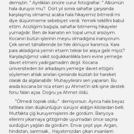
demiştin. ” Ayrılıkları zincire vurur fotoğraflar. ” Albümün
hala duruyor mu? Dört yıl sonra sahaflar çarşısında
karşılaşmış olmamız acaba hala hikayemiz bitmedi mi
diye düşünmeme sebebiyet verdi. Yemek teklifini kabul
ettim. Acizliğimi bağışla, sahaflar bitmemiş hikayeler
yumağıdır. Ben de kainatın en topal umut arsızıyım.
Kocanın bütün işlerinin meşru olmadığına inanıyorum.
Çek senet tahsillerinde bir hile dönüyor kanımca. Kara
para akladığına yemin etsem tekrar bir araya gelir miyiz?
Karşılaştığımız vakit soğukkanlılıkla beni evine yemeğe
davet etmeni yadırgamadım değil. Kocana
üniversiteden bir arkadaşını yemeğe davet ettiğini
söylemen ahlak sınırları içerisinde küstah bir hareket
olarak da algılanabillir. Muhayyilesini sen yaparsın. Bu
arada kocana bir rica etsen şu Ahmet’in sirk işine destek
fonu falan açsa. Doğru ya Ahmet öldü.
”Ölmedi toprak oldu.” demiyorsun. Ayrıca hala beyaz
tatlılara olan düşkünlüğün sürüyor aldığın kilolardan belli.
Mutfakta çiğ kuruyemişlerini de gördüm. Banyoya
ellerimi yıkamaya gittiğimde uyumadan önce saçına
sürdüğün yağları da gördüm. Envai çeşit şişe. Argan,
hindistan, sarımsak… Hayatımızdan çıkan insanların