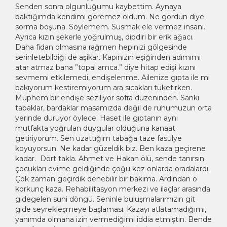
Senden sonra olgunluğumu kaybettim. Aynaya
baktığımda kendimi göremez oldum. Ne gördün diye
sorma boşuna. Söylemem. Susmak ele vermez insanı.
Ayrıca kızın şekerle yoğrulmuş, dipdiri bir erik ağacı.
Daha fidan olmasına rağmen hepinizi gölgesinde
serinletebildiği de aşikar. Kapınızın eşiğinden adımımı
atar atmaz bana ”topal amca.” diye hitap edişi kızını
sevmemi etkilemedi, endişelenme. Ailenize gıpta ile mi
bakıyorum kestiremiyorum ara sıcakları tüketirken.
Müphem bir endişe seziliyor sofra düzeninden. Sanki
tabaklar, bardaklar masamızda değil de ruhumuzun orta
yerinde duruyor öylece. Haset ile gıptanın aynı
mutfakta yoğrulan duygular olduğuna kanaat
getiriyorum. Sen uzattığım tabağa taze fasulye
koyuyorsun. Ne kadar güzeldik biz. Ben kaza geçirene
kadar. Dört takla. Ahmet ve Hakan ölü, sende tanırsın
çocukları evime geldiğinde çoğu kez onlarda oradalardı.
Çok zaman geçirdik denebilir bir bakıma. Ardından o
korkunç kaza. Rehabilitasyon merkezi ve ilaçlar arasında
gidegelen suni döngü. Seninle buluşmalarımızın git
gide seyrekleşmeye başlaması. Kazayı atlatamadığımı,
yanımda olmana izin vermediğimi iddia etmiştin. Bende