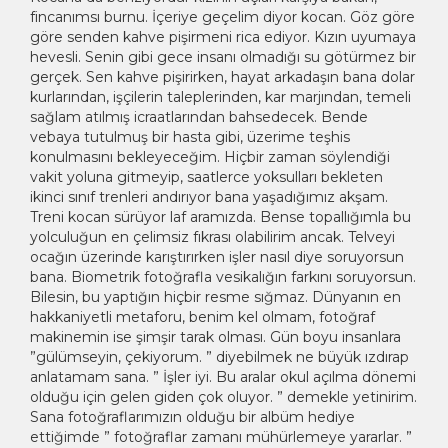
fincanımsı burnu. İçeriye geçelim diyor kocan. Göz göre
göre senden kahve pişirmeni rica ediyor. Kızın uyumaya
hevesli. Senin gibi gece insanı olmadığı su götürmez bir
gerçek. Sen kahve pişirirken, hayat arkadaşın bana dolar
kurlarından, işçilerin taleplerinden, kar marjından, temeli
sağlam atılmış icraatlarından bahsedecek. Bende
vebaya tutulmuş bir hasta gibi, üzerime teşhis
konulmasını bekleyeceğim. Hiçbir zaman söylendiği
vakit yoluna gitmeyip, saatlerce yoksulları bekleten
ikinci sınıf trenleri andırıyor bana yaşadığımız akşam.
Treni kocan sürüyor laf aramızda. Bense topallığımla bu
yolculuğun en çelimsiz fıkrası olabilirim ancak. Telveyi
ocağın üzerinde karıştırırken işler nasıl diye soruyorsun
bana. Biometrik fotoğrafla vesikalığın farkını soruyorsun.
Bilesin, bu yaptığın hiçbir resme sığmaz. Dünyanın en
hakkaniyetli metaforu, benim kel olmam, fotoğraf
makinemin ise şimşir tarak olması. Gün boyu insanlara
”gülümseyin, çekiyorum. ” diyebilmek ne büyük ızdırap
anlatamam sana. ” İşler iyi. Bu aralar okul açılma dönemi
olduğu için gelen giden çok oluyor. ” demekle yetinirim.
Sana fotoğraflarımızın olduğu bir albüm hediye
ettiğimde ” fotoğraflar zamanı mühürlemeye yararlar. ”