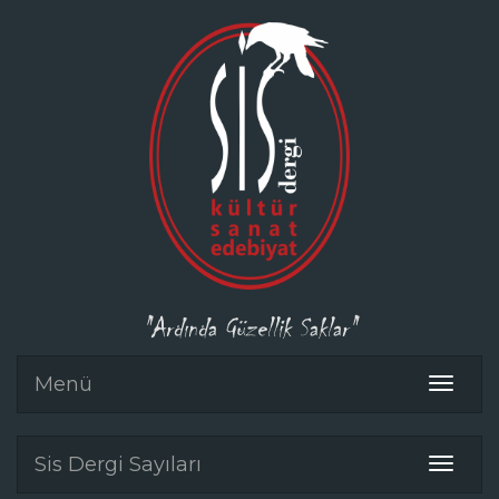
"Ardında Güzellik Saklar"
Menü
Toggle
navigat
Sis Dergi Sayıları
Toggle
navigat