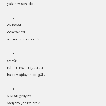
yakarım seni de!..
ey hayat
dolacak mı
acılarımın da miadı?..
ey yâr
ruhum incinmiş bülbül
kalbim ağlayan bir gül!..
yılkı atı gibiyim
yarışamıyorum artık