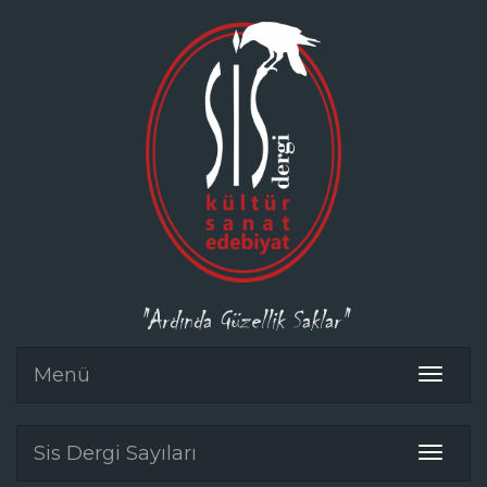
"Ardında Güzellik Saklar"
Menü
Toggle
navigat
Sis Dergi Sayıları
Toggle
navigat