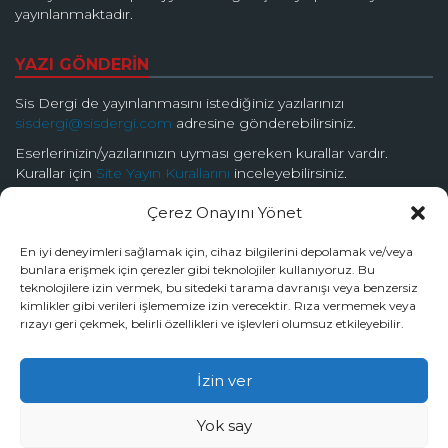
yayınlanmaktadır.
YAZI GÖNDERİN
Sis Dergi de yayınlanmasını istediğiniz yazılarınızı
sisdergi@sisdergi.com
adresine gönderebilirsiniz.
Eserlerinizin/yazılarınızın uyması gereken kurallar vardır.
Kurallar için
Site Yayın Kurallarını
inceleyebilirsiniz.
Çerez Onayını Yönet
BİZİ TAKİP EDİN
En iyi deneyimleri sağlamak için, cihaz bilgilerini depolamak ve/veya
bunlara erişmek için çerezler gibi teknolojiler kullanıyoruz. Bu
teknolojilere izin vermek, bu sitedeki tarama davranışı veya benzersiz
kimlikler gibi verileri işlememize izin verecektir. Rıza vermemek veya
rızayı geri çekmek, belirli özellikleri ve işlevleri olumsuz etkileyebilir.
© 2026 Sis Dergi | Ardında Güzellik Saklar
İzin ver
Tüm hakları Sis Dergi’ye aittir.
Yok say