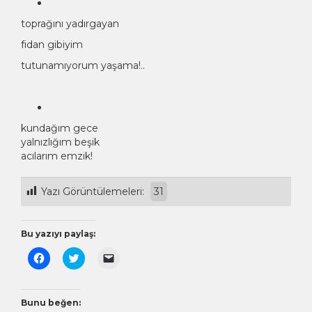
toprağını yadırgayan
fidan gibiyim
tutunamıyorum yaşama!..
kundağım gece
yalnızlığım beşik
acılarım emzik!
Yazı Görüntülemeleri:
31
Bu yazıyı paylaş:
Facebook'ta
Twitter
Arkadaşınıza
paylaşmak
üzerinde
e-
için
paylaşmak
posta
tıklayın
için
ile
(Yeni
tıklayın
bağlantı
pencerede
(Yeni
göndermek
Bunu beğen:
açılır)
pencerede
için