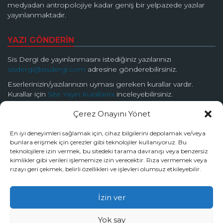
medyadan antropolojiye kadar geniş bir yelpazede yazılar
yayınlanmaktadır.
YAZI GÖNDERİN
Sis Dergi de yayınlanmasını istediğiniz yazılarınızı
sisdergi@sisdergi.com
adresine gönderebilirsiniz.
Eserlerinizin/yazılarınızın uyması gereken kurallar vardır.
Kurallar için
Site Yayın Kurallarını
inceleyebilirsiniz.
Çerez Onayını Yönet
BİZİ TAKİP EDİN
En iyi deneyimleri sağlamak için, cihaz bilgilerini depolamak ve/veya
bunlara erişmek için çerezler gibi teknolojiler kullanıyoruz. Bu
teknolojilere izin vermek, bu sitedeki tarama davranışı veya benzersiz
kimlikler gibi verileri işlememize izin verecektir. Rıza vermemek veya
rızayı geri çekmek, belirli özellikleri ve işlevleri olumsuz etkileyebilir.
© 2026 Sis Dergi | Ardında Güzellik Saklar
İzin ver
Tüm hakları Sis Dergi’ye aittir.
Yok say