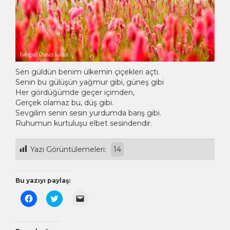
Sen güldün benim ülkemin çiçekleri açtı.
Senin bu gülüşün yağmur gibi, güneş gibi
Her gördüğümde geçer içimden,
Gerçek olamaz bu, düş gibi.
Sevgilim senin sesin yurdumda barış gibi.
Ruhumun kurtuluşu elbet sesindendir.
Yazı Görüntülemeleri:
14
Bu yazıyı paylaş:
Facebook'ta
Twitter
Arkadaşınıza
paylaşmak
üzerinde
e-
için
paylaşmak
posta
tıklayın
için
ile
(Yeni
tıklayın
bağlantı