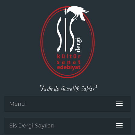
"Ardında Güzellik Saklar"
Menü
Toggle
navigat
Sis Dergi Sayıları
Toggle
navigat