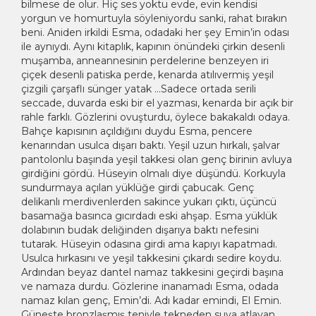
bilmese de olur. Hiç ses yoktu evde, evin kendisi
yorgun ve homurtuyla söyleniyordu sanki, rahat bırakın
beni. Aniden irkildi Esma, odadaki her şey Emin’in odası
ile aynıydı. Aynı kitaplık, kapının önündeki çirkin desenli
muşamba, anneannesinin perdelerine benzeyen iri
çiçek desenli patiska perde, kenarda atılıvermiş yeşil
çizgili çarşaflı sünger yatak …Sadece ortada serili
seccade, duvarda eski bir el yazması, kenarda bir açık bir
rahle farklı. Gözlerini ovuşturdu, öylece bakakaldı odaya.
Bahçe kapısının açıldığını duydu Esma, pencere
kenarından usulca dışarı baktı. Yeşil uzun hırkalı, şalvar
pantolonlu başında yeşil takkesi olan genç birinin avluya
girdiğini gördü. Hüseyin olmalı diye düşündü. Korkuyla
sundurmaya açılan yüklüğe girdi çabucak. Genç
delikanlı merdivenlerden sakince yukarı çıktı, üçüncü
basamağa basınca gıcırdadı eski ahşap. Esma yüklük
dolabının budak deliğinden dışarıya baktı nefesini
tutarak. Hüseyin odasına girdi ama kapıyı kapatmadı.
Usulca hırkasını ve yeşil takkesini çıkardı sedire koydu.
Ardından beyaz dantel namaz takkesini geçirdi başına
ve namaza durdu. Gözlerine inanamadı Esma, odada
namaz kılan genç, Emin’di. Adı kadar emindi, El Emin.
Güneşte bronzlaşmış teniyle tekneden suya atlayan,