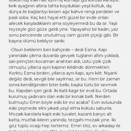
dökülmüş eski halı, eprimiş kumaşlı gül kurusu kanepe,
kırık ayağının altına tahta koydukları yeşil koltuk, dış
dünya ile bağlantıyı kesen ağır kahve rengi perdeler ve
paslı soba. Kaç kez hayal etti güzel bir evde onları
ailecek karşıladıklarını ama söyleyemedi bu da sır. Yaşlı
teyzeyle göz göze geldi yine. Yapayalnız bir kadın, yaz
sonu pencerede unutulmuş cam güzeli çiçeği gibi. Bir
başına ölümü bekliyor sanki.
-Olsun beklerim ben bahçede – dedi Esma. Kapı
yanındaki çıkma duvarda gevşek tuğlanın altını yokladı,
sarı pirinçten kocaman anahtarı aldı, üstü çizik çizik
olmuştu; yıllarca aynı kapının kilidinde dönmekten.
Korktu Esma birden, yıllarca aynı kapı, aynı kilit. Nişanlı
değiliz dedi, sevgili bile sayılmaz, sır bu. Hem bir zaman
sonra kendiliğinden biter belki, başka türlü bir sevmek
bu. Kapıdan içeri girdi. İki katlı kagir bir evdi bu. Ortada
kurumuş şadırvanı olan eski bir konak belli. Nerden
bulmuştu Emin böyle eski bir evi acaba? Evin avlusunda
eski çeşmede elini yıkadı yeşil elma kokulu sabunla.
Mozaik karolarla kaplı eski tuvalet, kazanlı banyo alt
katta, mutfak kilerin yanında, tezgahı mozaik yine. İki
göz tüplü ocağı hep tertemiz. Emin titiz, ev arkadaşı ile