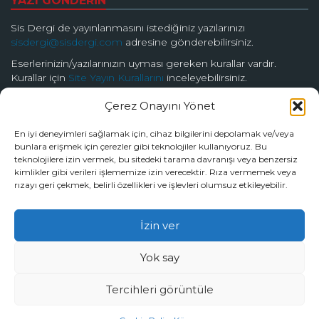
YAZI GÖNDERİN
Sis Dergi de yayınlanmasını istediğiniz yazılarınızı
sisdergi@sisdergi.com
adresine gönderebilirsiniz.
Eserlerinizin/yazılarınızın uyması gereken kurallar vardır.
Kurallar için
Site Yayın Kurallarını
inceleyebilirsiniz.
Çerez Onayını Yönet
BİZİ TAKİP EDİN
En iyi deneyimleri sağlamak için, cihaz bilgilerini depolamak ve/veya
bunlara erişmek için çerezler gibi teknolojiler kullanıyoruz. Bu
teknolojilere izin vermek, bu sitedeki tarama davranışı veya benzersiz
kimlikler gibi verileri işlememize izin verecektir. Rıza vermemek veya
rızayı geri çekmek, belirli özellikleri ve işlevleri olumsuz etkileyebilir.
© 2026 Sis Dergi | Ardında Güzellik Saklar
İzin ver
Tüm hakları Sis Dergi’ye aittir.
Yok say
Tercihleri görüntüle
by
Burak Dalyanda