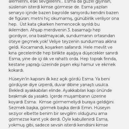
alemlerini, eski sevgililerini… Esma da güzel giyinsin,
süslensin isterdi kimse görmese de. Esma yazılan
senaryo içinde bazen başrolde sanıyordu kendini bazen
de figüran; metni hiç okumamış, günübirlik veriliyor ona
hep. Üst kata çıkarken hemencecik sıyrıldı bu
ikilemden. Ahşap merdivenin 3. basamağı hep
gıcırdıyor, ona basılmayacak, sundurmanın ortasından
öteye geçmek yok! Veliye teyzenin sundurması aklına
geldi. Kocamandı, koşarken sallanırdı. Hele mevlit ve
kına gecelerinde hep birlikte aşağıya düşecekler sanırdı
Esma, yine de içi ılık ve rahattı orda. Hep toprak fırında,
kestane yaprağı üzerinde pişen ekşi hamur ve ekmek
kokardı.
Hüseyin’in kapısını ilk kez açık gördü Esma. Ya beni
gördüyse diye ürperdi, duvar dibine yanaştı usulca.
Bekledi ayakkabıları elinde. Ayakkabıları kapı önünde
bırakmak da yasaktı. İçerde muşambanın üzerine
koyardı Esma. Kimse görmemeliydi buraya geldiğini.
Sezmek başka, görmek başka derdi Emin. Hüseyin
seziyor elbette benim bir sevgilim olduğunu ama
görmezse kanıt yok derdi. Öyle kabullenirdi Esma,
yokmuş gibi, sadece sevsin isterdi kendisini kimse