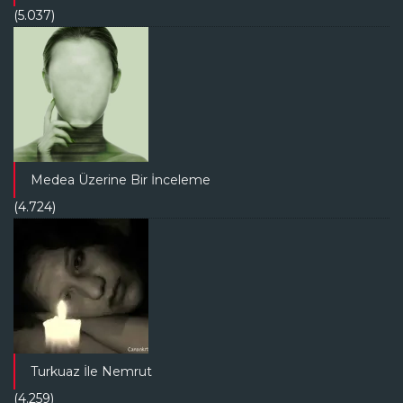
(5.037)
Medea Üzerine Bir İnceleme
(4.724)
Turkuaz İle Nemrut
(4.259)