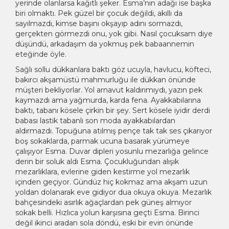
yerinde olanlarsa kağıtlı şeker. Esma’nın adağı ise başka
biri olmaktı. Pek güzel bir çocuk değildi, akıllı da
sayılmazdı, kimse başını okşayıp adını sormazdı,
gerçekten görmezdi onu, yok gibi. Nasıl çocuksam diye
düşündü, arkadaşım da yokmuş pek babaannemin
eteğinde öyle.
Sağlı sollu dükkanlara baktı göz ucuyla, havlucu, köfteci,
bakırcı akşamüstü mahmurluğu ile dükkan önünde
müşteri bekliyorlar. Yol arnavut kaldırımıydı, yazın pek
kaymazdı ama yağmurda, karda fena. Ayakkabılarına
baktı, tabanı kösele çirkin bir şey. Sert kösele iyidir derdi
babası lastik tabanlı son moda ayakkabılardan
aldırmazdı. Topuğuna atılmış pençe tak tak ses çıkarıyor
boş sokaklarda, parmak ucuna basarak yürümeye
çalışıyor Esma. Duvar dipleri yosunlu mezarlığa gelince
derin bir soluk aldı Esma. Çocukluğundan alışık
mezarlıklara, evlerine giden kestirme yol mezarlık
içinden geçiyor. Gündüz hiç kokmaz ama akşam uzun
yoldan dolanarak eve gidiyor dua okuya okuya. Mezarlık
bahçesindeki asırlık ağaçlardan pek güneş almıyor
sokak belli. Hızlıca yolun karşısına geçti Esma. Birinci
değil ikinci aradan sola döndü, eski bir evin önünde