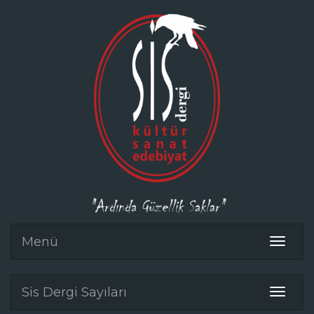
"Ardında Güzellik Saklar"
Menü
Toggle
navigat
Sis Dergi Sayıları
Toggle
navigat