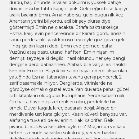
durdu, başı önünde. Sıvaları dökülmüş yüksek bahçe
duvarı, eski bir tahta kapı; zil yok. Geleceğini bilse kapıyı
aralık bırakırdı Emin. Ama habersiz geldi bugün ilk kez.
Anahtarın yerini biliyordu, acil bir şey olursa diye
göstermişti Emin ne olacaksa. Etrafa baktı ürkekçe
Esma, karşı evin penceresinde bir karartı gördü ansızın,
sonra perde açıldı yaşlı komşu teyzeyle göz göze geldi
– hoş geldin kızım dedi, Emin eve gelmedi daha.
Yüzünü ateş bastı, utandı hafiften. Emin nişanlım
demişti teyzeye ki değildi; nasıl olsundu her şey dengi
dengine derdi babaannesi. Arabası bile var, ailesi nasıldır
kim bilir Emin’in. Büyük bir salon hayal ederdi akşamları
yatağında Esma; tabandan tavana geniş pencereli, 2
zarif basamakla iniliyor. Dergilerde, vitrinlerde ne
gördüyse olmalı o güzel evde. Yan duvarda pahalı güzel
ciltli kitapların olduğu bir kütüphane. Yerde kabartmalı
Çin halısı, baygın güzel renkleri olan, perdelerle bir
örnek. Duvar kağıtlı, kireç badanalı değil. Ahşap bir
merdivenle üst kata çıkılıyor. Kesin küvetli banyosu var,
alafranga tuvaleti de evlerinin. İllaki kalorifer. Belki
piyano bile… Oysa kendileri öyle mi? Muşamba ve kara
beton üzerinde saçakları sökülmüş, yer yer havları