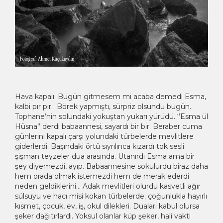
Hava kapalı. Bugün gitmesem mi acaba demedi Esma,
kalbi pır pır. Börek yapmıştı, sürpriz olsundu bugün.
Tophane’nin solundaki yokuştan yukarı yürüdü. ‘’Esma ül
Hüsna’’ derdi babaannesi, sayardı bir bir. Beraber cuma
günlerini kapalı çarşı yolundaki türbelerde mevlitlere
giderlerdi. Başındaki örtü sıyrılınca kızardı tok sesli
şişman teyzeler dua arasında. Utanırdı Esma ama bir
şey diyemezdi, ayıp. Babaannesine sokulurdu biraz daha
hem orada olmak istemezdi hem de merak ederdi
neden geldiklerini… Adak mevlitleri olurdu kasvetli ağır
sülsuyu ve hacı misi kokan türbelerde; çoğunlukla hayırlı
kısmet, çocuk, ev, iş, okul dilekleri. Duaları kabul olursa
şeker dağıtırlardı. Yoksul olanlar küp şeker, hali vakti