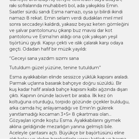
rakı sofralarında muhabbeti bol, ada yakışıklısı Emin.
Saatler sürdü sandı Esma namazı, oysa iyi bilirdi ikindi
namazı 8 rekat. Emin selam verdi dudakları mırıl mırıl
sonra seccadeyi kaldırdı, yakasız beyaz keten gömleğini
ve şalvar pantolonunu çıkarıp buz mavisi dar kot
pantolonu ve Esma’nın aldığı ona çok yakışan yeşil
tişörtünü giydi. Kapıyı çekti ve ıslık çalarak karşı odaya
geçti. Odadan hafif bir müzik yayıldı:
‘’Geceyi sana yazdım sızımı sana
Tutuldum güzel yüzüne, tenine tutuldum’’
Esma ayakkabıları elinde sessizce yüklük kapısını araladı.
Parmak uçlarına basarak bahçeye doğru süzüldü. Bir
kuş kadar hafif araladı bahçe kapısını kalbi ağzında dışarı
çıktı. Kapının önünde lacivert bir araba. İlk kez ön
koltuğuna oturduğu, torpido gözünde çiçekler bulduğu,
arka camda hiç anlayamadığı ve Emin’in gülerek
yanıtlamadığı kocaman 3+5= 8 çıkartması olan…
Gözyaşları içinde koştu Esma. Ayakkabılarını giymek
aklına geldiğinde mezarlığın yanına gelmişti bile.
Aceleyle çantasını açtı. Büyükçe bir başörtüsünü eline