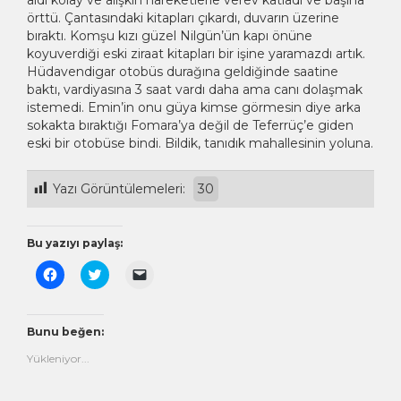
aldı kolay ve alışkın hareketlerle verev katladı ve başına
örttü. Çantasındaki kitapları çıkardı, duvarın üzerine
bıraktı. Komşu kızı güzel Nilgün’ün kapı önüne
koyuverdiği eski ziraat kitapları bir işine yaramazdı artık.
Hüdavendigar otobüs durağına geldiğinde saatine
baktı, vardiyasına 3 saat vardı daha ama canı dolaşmak
istemedi. Emin’in onu güya kimse görmesin diye arka
sokakta bıraktığı Fomara’ya değil de Teferrüç’e giden
eski bir otobüse bindi. Bildik, tanıdık mahallesinin yoluna.
Yazı Görüntülemeleri:
30
Bu yazıyı paylaş:
Facebook'ta
Twitter
Arkadaşınıza
paylaşmak
üzerinde
e-
için
paylaşmak
posta
tıklayın
için
ile
(Yeni
tıklayın
bağlantı
pencerede
(Yeni
göndermek
Bunu beğen:
açılır)
pencerede
için
açılır)
tıklayın
Yükleniyor...
(Yeni
pencerede
açılır)