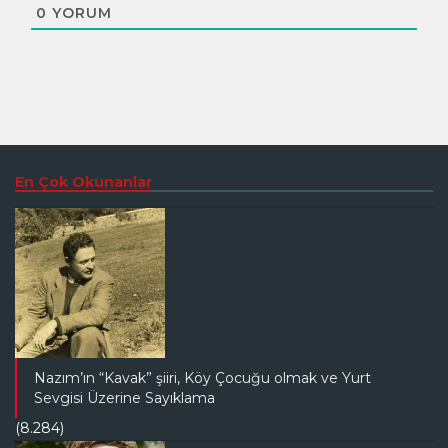
0
YORUM
En Çok Okunanlar
Nazım’ın “Kavak” şiiri, Köy Çocuğu olmak ve Yurt
Sevgisi Üzerine Sayıklama
(8.284)