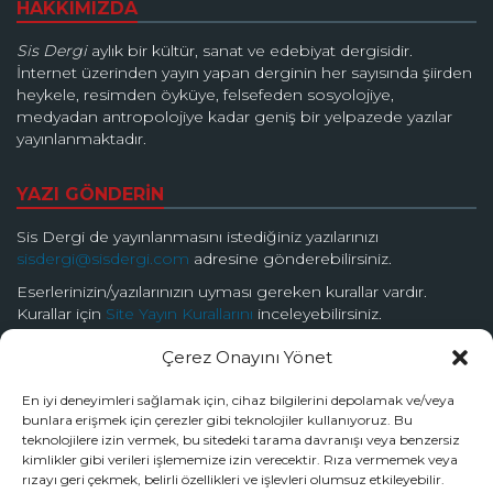
HAKKIMIZDA
Sis Dergi
aylık bir kültür, sanat ve edebiyat dergisidir.
İnternet üzerinden yayın yapan derginin her sayısında şiirden
heykele, resimden öyküye, felsefeden sosyolojiye,
medyadan antropolojiye kadar geniş bir yelpazede yazılar
yayınlanmaktadır.
YAZI GÖNDERİN
Sis Dergi de yayınlanmasını istediğiniz yazılarınızı
sisdergi@sisdergi.com
adresine gönderebilirsiniz.
Eserlerinizin/yazılarınızın uyması gereken kurallar vardır.
Kurallar için
Site Yayın Kurallarını
inceleyebilirsiniz.
Çerez Onayını Yönet
BİZİ TAKİP EDİN
En iyi deneyimleri sağlamak için, cihaz bilgilerini depolamak ve/veya
bunlara erişmek için çerezler gibi teknolojiler kullanıyoruz. Bu
teknolojilere izin vermek, bu sitedeki tarama davranışı veya benzersiz
kimlikler gibi verileri işlememize izin verecektir. Rıza vermemek veya
rızayı geri çekmek, belirli özellikleri ve işlevleri olumsuz etkileyebilir.