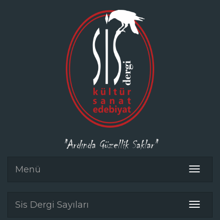
"Ardında Güzellik Saklar"
Menü
Toggle
navigat
Sis Dergi Sayıları
Toggle
navigat