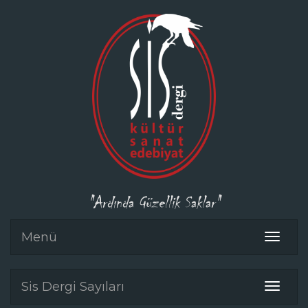
"Ardında Güzellik Saklar"
Menü
Toggle
navigat
Sis Dergi Sayıları
Toggle
navigat