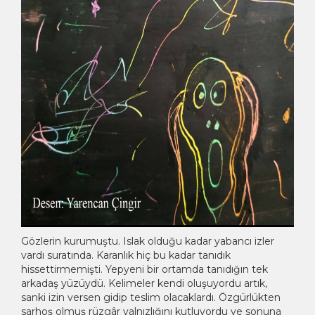
Gözlerin kurumuştu. Islak olduğu kadar yabancı izler
vardı suratında. Karanlık hiç bu kadar tanıdık
hissettirmemişti. Yepyeni bir ortamda tanıdığın tek
arkadaş yüzüydü. Kelimeler kendi oluşuyordu artık,
sanki izin versen gidip teslim olacaklardı. Özgürlükten
sarhoş olmuş rüzgâr yalnızlığını kutluyordu ve sonuna