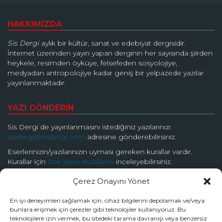
HAKKIMIZDA
Sis Dergi
aylık bir kültür, sanat ve edebiyat dergisidir.
İnternet üzerinden yayın yapan derginin her sayısında şiirden
heykele, resimden öyküye, felsefeden sosyolojiye,
medyadan antropolojiye kadar geniş bir yelpazede yazılar
yayınlanmaktadır.
YAZI GÖNDERİN
Sis Dergi de yayınlanmasını istediğiniz yazılarınızı
sisdergi@sisdergi.com
adresine gönderebilirsiniz.
Eserlerinizin/yazılarınızın uyması gereken kurallar vardır.
Kurallar için
Site Yayın Kurallarını
inceleyebilirsiniz.
Çerez Onayını Yönet
BİZİ TAKİP EDİN
En iyi deneyimleri sağlamak için, cihaz bilgilerini depolamak ve/veya
bunlara erişmek için çerezler gibi teknolojiler kullanıyoruz. Bu
teknolojilere izin vermek, bu sitedeki tarama davranışı veya benzersiz