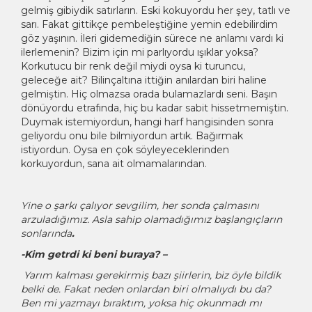
gelmiş gibiydik satırların. Eski kokuyordu her şey, tatlı ve
sarı. Fakat gittikçe pembeleştiğine yemin edebilirdim
göz yaşının. İleri gidemediğin sürece ne anlamı vardı ki
ilerlemenin? Bizim için mi parlıyordu ışıklar yoksa?
Korkutucu bir renk değil miydi oysa ki turuncu,
geleceğe ait? Bilinçaltına ittiğin anılardan biri haline
gelmiştin. Hiç olmazsa orada bulamazlardı seni. Başın
dönüyordu etrafında, hiç bu kadar sabit hissetmemiştin.
Duymak istemiyordun, hangi harf hangisinden sonra
geliyordu onu bile bilmiyordun artık. Bağırmak
istiyordun. Oysa en çok söyleyeceklerinden
korkuyordun, sana ait olmamalarından.
Yine o şarkı çalıyor sevgilim, her sonda çalmasını
arzuladığımız. Asla sahip olamadığımız başlangıçların
sonlarında
.
-Kim getrdi ki beni buraya? –
Yarım kalması gerekirmiş bazı şiirlerin, biz öyle bildik
belki de. Fakat neden onlardan biri olmalıydı bu da?
Ben mi yazmayı bıraktım, yoksa hiç okunmadı mı