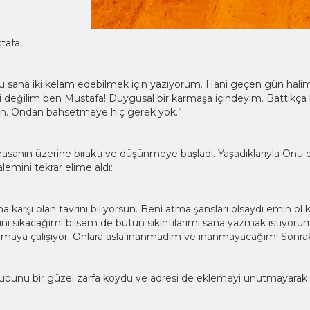
tafa,
sana iki kelam edebilmek için yazıyorum. Hani geçen gün halimi
yi değilim ben Mustafa! Duygusal bir karmaşa içindeyim. Battıkça 
en. Ondan bahsetmeye hiç gerek yok.”
sanın üzerine bıraktı ve düşünmeye başladı. Yaşadıklarıyla Onu
kalemini tekrar elime aldı:
a karşı olan tavrını biliyorsun. Beni atma şansları olsaydı emin ol 
nı sıkacağımı bilsem de bütün sıkıntılarımı sana yazmak istiyoru
amaya çalışıyor. Onlara asla inanmadım ve inanmayacağım! Sonra
bunu bir güzel zarfa koydu ve adresi de eklemeyi unutmayarak