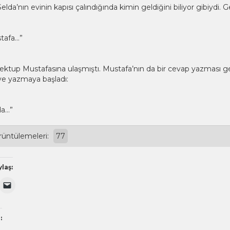
elda’nın evinin kapısı çalındığında kimin geldiğini biliyor gibiydi.
stafa…”
tup Mustafasına ulaşmıştı. Mustafa’nın da bir cevap yazması ge
 ve yazmaya başladı:
da…”
rüntülemeleri:
77
laş:
'ta
itter
Arkadaşınıza
k
erinde
e-
ylaşmak
posta
n
ile
layın
bağlantı
e
eni
göndermek
:
ncerede
için