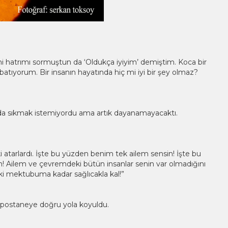
 hatrımı sormuştun da ‘Oldukça iyiyim’ demiştim. Koca bir
batıyorum. Bir insanın hayatında hiç mi iyi bir şey olmaz?
 da sıkmak istemiyordu ama artık dayanamayacaktı.
ki atarlardı. İşte bu yüzden benim tek ailem sensin! İşte bu
m! Ailem ve çevremdeki bütün insanlar senin var olmadığını
ki mektubuma kadar sağlıcakla kal!”
 postaneye doğru yola koyuldu.