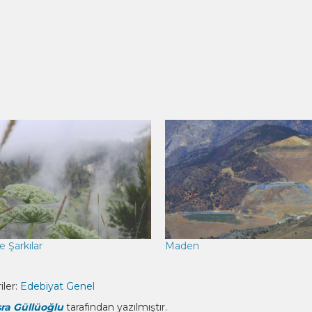
lır)
tıklayın
(Yeni
pencerede
açılır)
e Şarkılar
Maden
ler:
Edebiyat
Genel
ra Güllüoğlu
tarafından yazılmıştır.