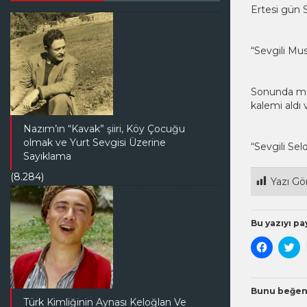
Ertesi gün S
“Sevgili Mu
Sonunda mek
kalemi aldı
Nazım’ın “Kavak” şiiri, Köy Çocuğu
olmak ve Yurt Sevgisi Üzerine
“Sevgili Sel
Sayıklama
(8.284)
Yazı Gö
Bu yazıyı pay
Facebook
Tw
paylaşma
üz
için
pa
tıklayın
içi
(Yeni
tık
pencered
(Y
Bunu beğen
açılır)
pe
Türk Kimliğinin Aynası Keloğlan Ve