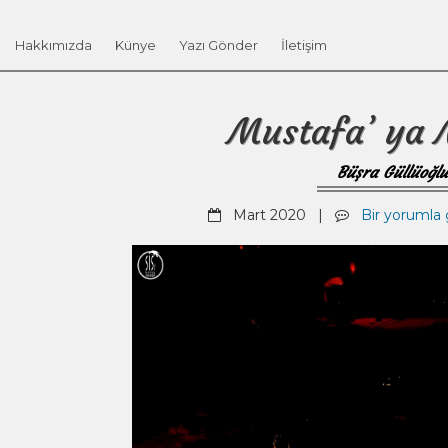
Hakkımızda
Künye
Yazı Gönder
İletişim
Mustafa’ ya 
Büşra Güllüoğlu
Mart 2020 |
Bir yorumla g