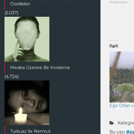
açı
Yükleniyor...
Özellikleri
(5.037)
İlgili
Medea Üzerine Bir İnceleme
(4.724)
Eğir Otları v
Kategori
Turkuaz İle Nemrut
Bu yazı
Büş