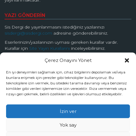
yayınlanmaktadır.
YAZI GÖNDERİN
Sis Dergi de yayınlanmasını istediğiniz yazılarınızı
sisdergi@sisdergi.com
adresine gönderebilirsiniz.
Eserlerinizin/yazılarınızın uyması gereken kurallar vardır.
Kurallar için
Site Yayın Kurallarını
inceleyebilirsiniz.
Çerez Onayını Yönet
BİZİ TAKİP EDİN
En iyi deneyimleri sağlamak için, cihaz bilgilerini depolamak ve/veya
bunlara erişmek için çerezler gibi teknolojiler kullanıyoruz. Bu
teknolojilere izin vermek, bu sitedeki tarama davranışı veya benzersiz
kimlikler gibi verileri işlememize izin verecektir. Rıza vermemek veya
rızayı geri çekmek, belirli özellikleri ve işlevleri olumsuz etkileyebilir.
© 2026 Sis Dergi | Ardında Güzellik Saklar
İzin ver
Tüm hakları Sis Dergi’ye aittir.
Yok say