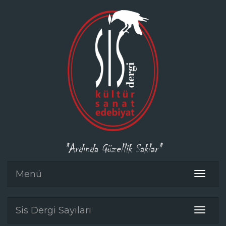
"Ardında Güzellik Saklar"
Menü
Toggle
navigat
Sis Dergi Sayıları
Toggle
navigat