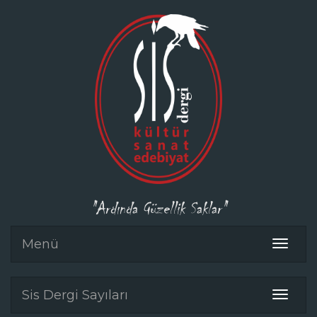
"Ardında Güzellik Saklar"
Menü
Toggle
navigat
Sis Dergi Sayıları
Toggle
navigat