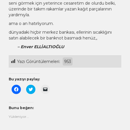
seni görmek için yeterince cesaretim de olurdu belki,
üzerinde bir takım rakamlar yazan kağıt parçalarının
yardımıyla.
ama o an hatırlıyorum.
dünyadaki hiçbir merkez bankası, ellerinin sıcaklığını
satın alabilecek bir banknot basmadı henüz,,
– Enver ELLİALTIOĞLU
Yazı Görüntülemeleri:
953
Bu yazıyı paylaş:
Facebook'ta
Twitter
Arkadaşınıza
paylaşmak
üzerinde
e-
için
paylaşmak
posta
tıklayın
için
ile
(Yeni
tıklayın
bağlantı
pencerede
(Yeni
göndermek
Bunu beğen:
açılır)
pencerede
için
açılır)
tıklayın
Yükleniyor...
(Yeni
pencerede
açılır)