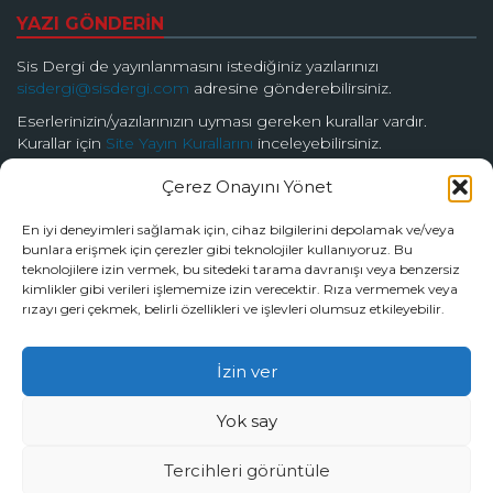
YAZI GÖNDERİN
Sis Dergi de yayınlanmasını istediğiniz yazılarınızı
sisdergi@sisdergi.com
adresine gönderebilirsiniz.
Eserlerinizin/yazılarınızın uyması gereken kurallar vardır.
Kurallar için
Site Yayın Kurallarını
inceleyebilirsiniz.
Çerez Onayını Yönet
BİZİ TAKİP EDİN
En iyi deneyimleri sağlamak için, cihaz bilgilerini depolamak ve/veya
bunlara erişmek için çerezler gibi teknolojiler kullanıyoruz. Bu
teknolojilere izin vermek, bu sitedeki tarama davranışı veya benzersiz
kimlikler gibi verileri işlememize izin verecektir. Rıza vermemek veya
rızayı geri çekmek, belirli özellikleri ve işlevleri olumsuz etkileyebilir.
© 2026 Sis Dergi | Ardında Güzellik Saklar
İzin ver
Tüm hakları Sis Dergi’ye aittir.
Yok say
Tercihleri görüntüle