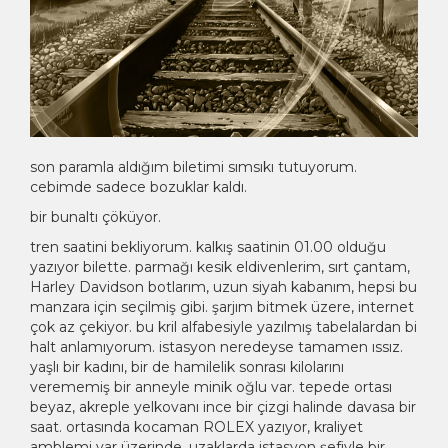
son paramla aldığım biletimi sımsıkı tutuyorum.
cebimde sadece bozuklar kaldı.
bir bunaltı çöküyor.
tren saatini bekliyorum. kalkış saatinin 01.00 olduğu
yazıyor bilette. parmağı kesik eldivenlerim, sırt çantam,
Harley Davidson botlarım, uzun siyah kabanım, hepsi bu
manzara için seçilmiş gibi. şarjım bitmek üzere, internet
çok az çekiyor. bu kril alfabesiyle yazılmış tabelalardan bi
halt anlamıyorum. istasyon neredeyse tamamen ıssız.
yaşlı bir kadını, bir de hamilelik sonrası kilolarını
verememiş bir anneyle minik oğlu var. tepede ortası
beyaz, akreple yelkovanı ince bir çizgi halinde davasa bir
saat. ortasında kocaman ROLEX yazıyor, kraliyet
amblemi var üzerinde. uzaklarda istasyon şefiyle bir