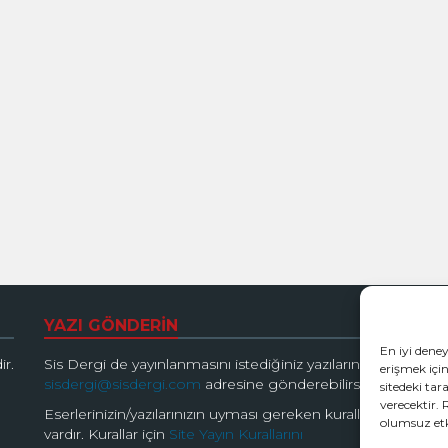
YAZI GÖNDERİN
B
En iyi dene
ir.
Sis Dergi de yayınlanmasını istediğiniz yazılarınızı
erişmek için
sisdergi@sisdergi.com
adresine gönderebilirsiniz.
sitedeki tar
verecektir. 
Eserlerinizin/yazılarınızın uyması gereken kurallar
olumsuz etki
vardır. Kurallar için
Site Yayın Kurallarını