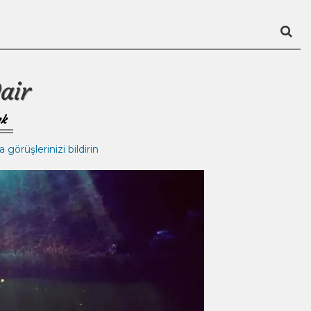
air
ek
 görüşlerinizi bildirin