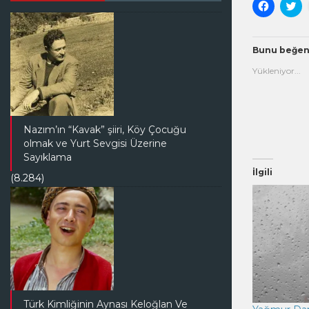
Facebook
Tw
paylaşma
üz
için
pa
tıklayın
içi
(Yeni
tık
pencered
(Y
Bunu beğen
açılır)
pe
açı
Yükleniyor...
Nazım’ın “Kavak” şiiri, Köy Çocuğu
olmak ve Yurt Sevgisi Üzerine
Sayıklama
İlgili
(8.284)
Türk Kimliğinin Aynası Keloğlan Ve