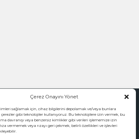
Çerez Onayını Yönet
İZİ TAKİP EDİN
yimleri sağlamak için, cihaz bilgilerini depolamak ve/veya bunlara
 çerezler gibi teknolojiler kullanıyoruz. Bu teknolojilere izin vermek, bu
ama davranışı veya benzersiz kimlikler gibi verileri işlememize izin
Rıza vermemek veya rızayı geri çekmek, belirli özellikleri ve işlevleri
leyebilir.