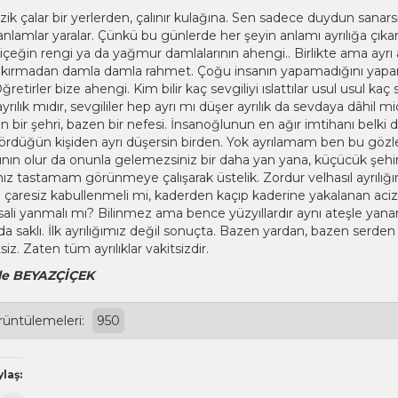
zik çalar bir yerlerden, çalınır kulağına. Sen sadece duydun sanarsı
anlamlar yaralar. Çünkü bu günlerde her şeyin anlamı ayrılığa çıkar. 
 çiçeğin rengi ya da yağmur damlalarının ahengi.. Birlikte ama ayrı
ırmadan damla damla rahmet. Çoğu insanın yapamadığını yapar 
Öğretirler bize ahengi. Kim bilir kaç sevgiliyi ıslattılar usul usul ka
yrılık mıdır, sevgililer hep ayrı mı düşer ayrılık da sevdaya dâhi
n bir şehri, bazen bir nefesi. İnsanoğlunun en ağır imtihanı belki d
ördüğün kişiden ayrı düşersin birden. Yok ayrılamam ben bu gözl
ının olur da onunla gelemezsiniz bir daha yan yana, küçücük şehi
ınız tastamam görünmeye çalışarak üstelik. Zordur velhasıl ayrılığı
 çaresiz kabullenmeli mi, kaderden kaçıp kaderine yakalanan aci
ali yanmalı mı? Bilinmez ama bence yüzyıllardır aynı ateşle yanan 
a saklı. İlk ayrılığımız değil sonuçta. Bazen yardan, bazen serd
itsiz. Zaten tüm ayrılıklar vakitsizdir.
le BEYAZÇİÇEK
rüntülemeleri:
950
laş: