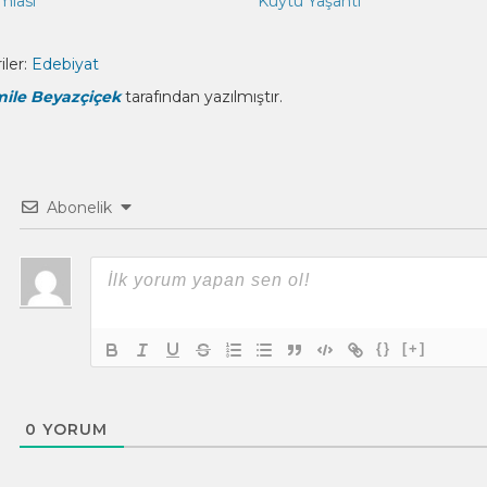
mlası
Kuytu Yaşantı
ler:
Edebiyat
ile Beyazçiçek
tarafından yazılmıştır.
Abonelik
{}
[+]
0
YORUM