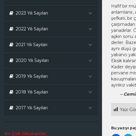
Hafif bir mü
anlamlanır, 
2023 Yılı Sayıları
şefkati, bir
çarpmadan k
2022 Yılı Sayıları
yanadırlar. 
aşkın sonu a
derler. Baze
2021 Yılı Sayıları
aynı düşü g
yabancı yak
2020 Yılı Sayıları
Eksik kalırs
Kader deyip
pervane mis
2019 Yılı Sayıları
kavuşmalard
ayrılırız vak
2018 Yılı Sayıları
– Cemi
2017 Yılı Sayıları
Yazı Gö
Bu yazıyı pay
En Çok Okunanlar