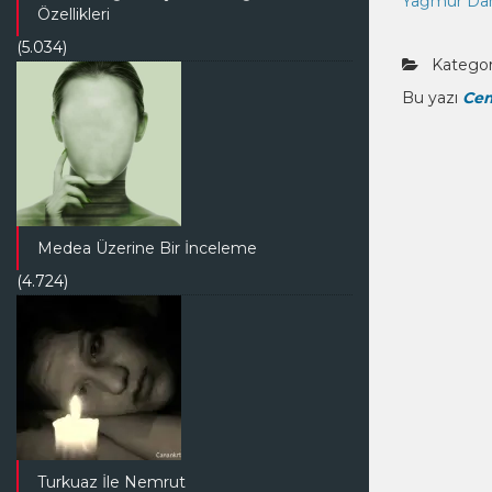
Yağmur Da
Özellikleri
(5.034)
Kategori
Bu yazı
Cem
Medea Üzerine Bir İnceleme
(4.724)
Turkuaz İle Nemrut