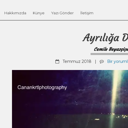
Hakkımızda
Künye
Yazı Gönder
İletişim
Ayrılığa D
Cemile Beyazçiç
Temmuz 2018 |
Bir yorumla