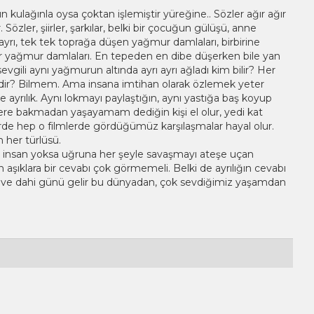
n kulağınla oysa çoktan işlemiştir yüreğine.. Sözler ağır ağır
Sözler, şiirler, şarkılar, belki bir çocuğun gülüşü, anne
 ayrı, tek tek toprağa düşen yağmur damlaları, birbirine
yağmur damlaları. En tepeden en dibe düşerken bile yan
ç sevgili aynı yağmurun altında ayrı ayrı ağladı kim bilir? Her
l midir? Bilmem. Ama insana imtihan olarak özlemek yeter
e ayrılık. Aynı lokmayı paylaştığın, aynı yastığa baş koyup
ere bakmadan yaşayamam dediğin kişi el olur, yedi kat
rde hep o filmlerde gördüğümüz karşılaşmalar hayal olur.
n her türlüsü.
z insan yoksa uğruna her şeyle savaşmayı ateşe uçan
aşıklara bir cevabı çok görmemeli. Belki de ayrılığın cevabı
en ve dahi günü gelir bu dünyadan, çok sevdiğimiz yaşamdan