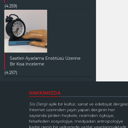
(4.259)
Saatleri Ayarlama Enstitüsü Üzerine
Bir Kısa İnceleme
(4.257)
HAKKIMIZDA
Sis Dergi
aylık bir kültür, sanat ve edebiyat dergisid
İnternet üzerinden yayın yapan derginin her
sayısında şiirden heykele, resimden öyküye,
felsefeden sosyolojiye, medyadan antropolojiye
kadar geniş bir yelpazede yazılar yayınlanmaktadır.