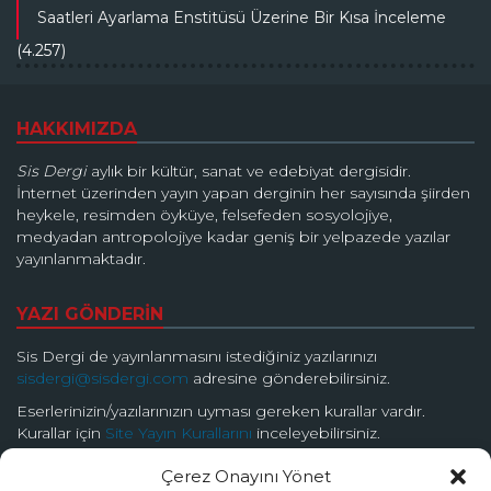
Saatleri Ayarlama Enstitüsü Üzerine Bir Kısa İnceleme
(4.257)
HAKKIMIZDA
Sis Dergi
aylık bir kültür, sanat ve edebiyat dergisidir.
İnternet üzerinden yayın yapan derginin her sayısında şiirden
heykele, resimden öyküye, felsefeden sosyolojiye,
medyadan antropolojiye kadar geniş bir yelpazede yazılar
yayınlanmaktadır.
YAZI GÖNDERİN
Sis Dergi de yayınlanmasını istediğiniz yazılarınızı
sisdergi@sisdergi.com
adresine gönderebilirsiniz.
Eserlerinizin/yazılarınızın uyması gereken kurallar vardır.
Kurallar için
Site Yayın Kurallarını
inceleyebilirsiniz.
Çerez Onayını Yönet
BİZİ TAKİP EDİN