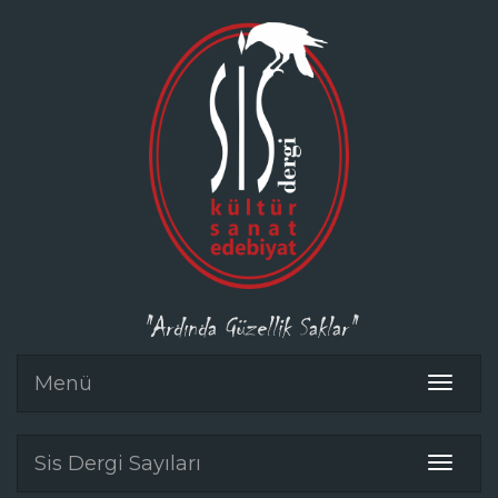
"Ardında Güzellik Saklar"
Menü
Toggle
navigat
Sis Dergi Sayıları
Toggle
navigat