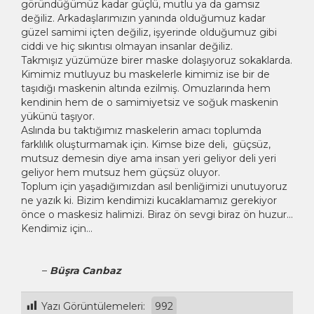
göründüğümüz kadar güçlü, mutlu ya da gamsız
değiliz. Arkadaşlarımızın yanında olduğumuz kadar
güzel samimi içten değiliz, işyerinde olduğumuz gibi
ciddi ve hiç sıkıntısı olmayan insanlar değiliz.
Takmışız yüzümüze birer maske dolaşıyoruz sokaklarda.
Kimimiz mutluyuz bu maskelerle kimimiz ise bir de
taşıdığı maskenin altında ezilmiş. Omuzlarında hem
kendinin hem de o samimiyetsiz ve soğuk maskenin
yükünü taşıyor.
Aslında bu taktığımız maskelerin amacı toplumda
farklılık oluşturmamak için. Kimse bize deli, güçsüz,
mutsuz demesin diye ama insan yeri geliyor deli yeri
geliyor hem mutsuz hem güçsüz oluyor.
Toplum için yaşadığımızdan asıl benliğimizi unutuyoruz
ne yazık ki. Bizim kendimizi kucaklamamız gerekiyor
önce o maskesiz halimizi. Biraz ön sevgi biraz ön huzur…
Kendimiz için…
–
Büşra Canbaz
Yazı Görüntülemeleri:
992