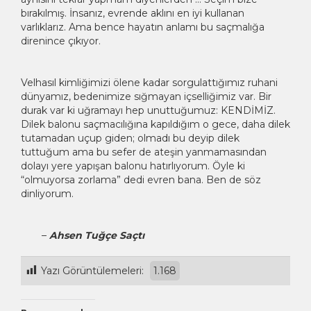
bırakılmış. İnsanız, evrende aklını en iyi kullanan
varlıklarız. Ama bence hayatın anlamı bu saçmalığa
direnince çıkıyor.
Velhasıl kimliğimizi ölene kadar sorgulattığımız ruhani
dünyamız, bedenimize sığmayan içselliğimiz var. Bir
durak var ki uğramayı hep unuttuğumuz: KENDİMİZ.
Dilek balonu saçmacılığına kapıldığım o gece, daha dilek
tutamadan uçup giden; olmadı bu deyip dilek
tuttuğum ama bu sefer de ateşin yanmamasından
dolayı yere yapışan balonu hatırlıyorum. Öyle ki
“olmuyorsa zorlama” dedi evren bana. Ben de söz
dinliyorum.
–
Ahsen Tuğçe Saçtı
Yazı Görüntülemeleri:
1.168