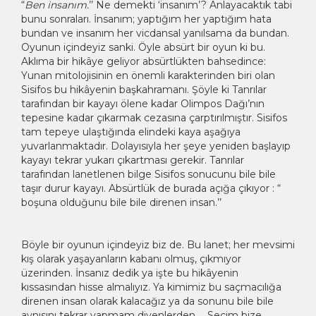
“
Ben insanım.
’’ Ne demekti ‘insanım’? Anlayacaktık tabi
bunu sonraları. İnsanım; yaptığım her yaptığım hata
bundan ve insanım her vicdansal yanılsama da bundan.
Oyunun içindeyiz sanki. Öyle absürt bir oyun ki bu.
Aklıma bir hikâye geliyor absürtlükten bahsedince:
Yunan mitolojisinin en önemli karakterinden biri olan
Sisifos bu hikâyenin başkahramanı. Şöyle ki Tanrılar
tarafından bir kayayı ölene kadar Olimpos Dağı’nın
tepesine kadar çıkarmak cezasına çarptırılmıştır. Sisifos
tam tepeye ulaştığında elindeki kaya aşağıya
yuvarlanmaktadır. Dolayısıyla her şeye yeniden başlayıp
kayayı tekrar yukarı çıkartması gerekir. Tanrılar
tarafından lanetlenen bilge Sisifos sonucunu bile bile
taşır durur kayayı. Absürtlük de burada açığa çıkıyor : “
boşuna olduğunu bile bile direnen insan.’’
Böyle bir oyunun içindeyiz biz de. Bu lanet; her mevsimi
kış olarak yaşayanların kabanı olmuş, çıkmıyor
üzerinden. İnsanız dedik ya işte bu hikâyenin
kıssasından hisse almalıyız. Ya kimimiz bu saçmacılığa
direnen insan olarak kalacağız ya da sonunu bile bile
aynısını tekrar yapmam diyenlerden … Seçim bize