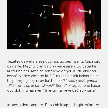
Tezatlık kraliyetine esir düşmüş üç beş insanız. Çırpınsak
da nafile. Meçhul olan bir olay var esasen: Bu bataktan
kurtulma hali. Ama denenmeye değer. Kurtulabilir mi
insan? Neden olmasın ki! ? Elimizdeki dilek balonuna bel
bağlamış üç beş insan kaldık belki? “
Hadi yandı, çabuk,
dilek tutt..: üç ki birr…Bırak!!
’’ Sonra? Ateş sönene kadar
uçurduk mu hayalleri? İnancımızı neye bağladık sahi?
İnsansın derdi annem. Bunu bir kitapta da görmüştüm: