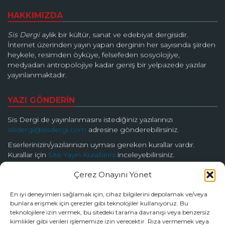
HAKKIMIZDA
Sis Dergi
aylık bir kültür, sanat ve edebiyat dergisidir.
İnternet üzerinden yayın yapan derginin her sayısında şiirden
heykele, resimden öyküye, felsefeden sosyolojiye,
medyadan antropolojiye kadar geniş bir yelpazede yazılar
yayınlanmaktadır.
YAZI GÖNDERİN
Sis Dergi de yayınlanmasını istediğiniz yazılarınızı
sisdergi@sisdergi.com
adresine gönderebilirsiniz.
Eserlerinizin/yazılarınızın uyması gereken kurallar vardır.
Kurallar için
Site Yayın Kurallarını
inceleyebilirsiniz.
Çerez Onayını Yönet
BİZİ TAKİP EDİN
En iyi deneyimleri sağlamak için, cihaz bilgilerini depolamak ve/veya
bunlara erişmek için çerezler gibi teknolojiler kullanıyoruz. Bu
teknolojilere izin vermek, bu sitedeki tarama davranışı veya benzersiz
kimlikler gibi verileri işlememize izin verecektir. Rıza vermemek veya