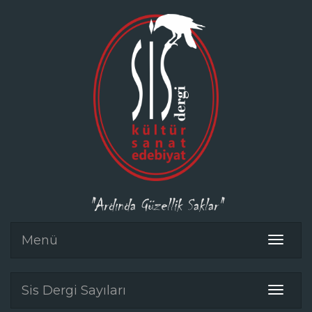
"Ardında Güzellik Saklar"
Menü
Toggle
navigat
Sis Dergi Sayıları
Toggle
navigat