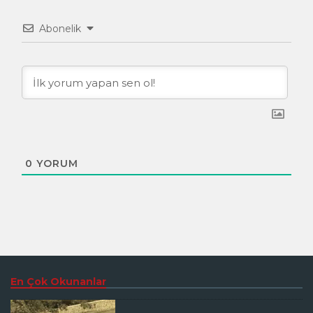
Abonelik
0
YORUM
En Çok Okunanlar