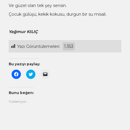
Ve güzel olan tek şey sensin.
Çocuk gülüşü, kekik kokusu, durgun bir su misali.
Yağmur KILIÇ
Yazı Görüntülemeleri:
1.353
Bu yazıyı paylaş:
Facebook'ta
Twitter
Arkadaşınıza
paylaşmak
üzerinde
e-
için
paylaşmak
posta
tıklayın
için
ile
(Yeni
tıklayın
bağlantı
pencerede
(Yeni
göndermek
Bunu beğen:
açılır)
pencerede
için
açılır)
tıklayın
Yükleniyor...
(Yeni
pencerede
açılır)