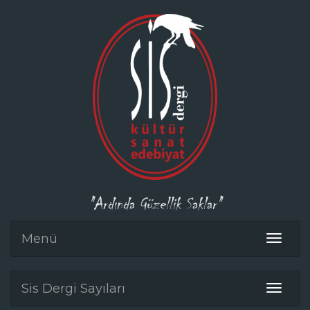
"Ardında Güzellik Saklar"
Menü
Toggle
navigat
Sis Dergi Sayıları
Toggle
navigat