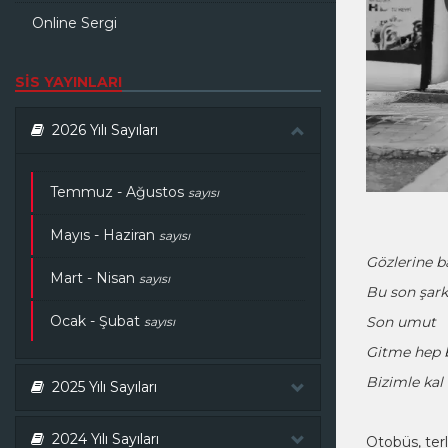
Online Sergi
SİS YAYINLARI
2026 Yılı Sayıları
Temmuz - Ağustos
sayısı
Mayıs - Haziran
sayısı
Gözlerine b
Mart - Nisan
sayısı
Bu son şark
Ocak - Şubat
Son umut
sayısı
Gitme hep 
Bizimle kal
2025 Yılı Sayıları
2024 Yılı Sayıları
Otobüs, terl