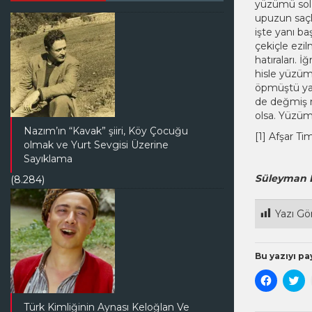
yüzümü sol 
upuzun saçla
işte yanı b
çekiçle ezi
hatıraları. 
hisle yüzüm
öpmüştü yan
de değmiş m
olsa. Yüzüm
Nazım’ın “Kavak” şiiri, Köy Çocuğu
[1] Afşar Ti
olmak ve Yurt Sevgisi Üzerine
Sayıklama
Süleyman 
(8.284)
Yazı Gö
Bu yazıyı pay
Facebook
Tw
paylaşma
üz
için
pa
tıklayın
içi
Türk Kimliğinin Aynası Keloğlan Ve