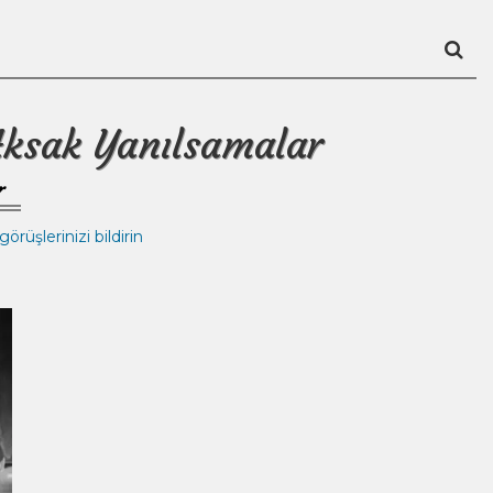
Aksak Yanılsamalar
r
örüşlerinizi bildirin