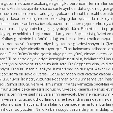
ara götürmek üzere usulca geri geri çıktı perondan. Terminalle
m. Arada kavuşanlar olsa da sanki ayrılıklar daha çokmuş gibi geliy
muavinleri izlemenin. Türlü çeşit yolcunun tuhaf bir sıcaklık bıra
ğini düşünmek, düşünememek, akıp giden ışıklara dalmak, uyukl
lastik bardaklardan su içmek, bazen mesanem şişer korkusuyla iç
s camına dayayıp bin bir çeşit şey düşündüm. Belimi ileri ittiri
ki yorgun şeklini aldı. İşte orada duruyordu. Saçları, sisli gözleri
. Kafkas genlerinin bir ödülü olduğunu belli eden dimdik duruşund
banı -ben bu yükü taşırım- diye haykıran bir gövdeyi sarıyordu. Çi
 tertemiz. Öyle dimdik duruyor işte! Elimi kaldırsam, sallasam, 
rada. Elleri üşümüş olsa gerek. Akça pakça yüzü, elmacık kemikleri…
 insan? Tüm zerreleriyle, etiyle kemiğiyle nasıl olur, hakikaten? Has
bir et yığını olarak oturuyorum koltukta. Bir Geppetto olsa, kaldır
iyor. Bir sürü insan el sallıyor. Kimileri bağırıp duruyor. Asker 
k çocuk! Ya bir sevdiği varsa? Görüş açımdan çıktı çıkacak kala
rini uğurluyor. İlginçtir, yüzünde kocaman bir gülümseme var. İnsan
l. Şimdi olduğu yere yığılmış mıdır? Ya taşıyamazsa bacakları 
rnunu çeke çeke arkasını dönüp yürüyecek. Karanlığa karışıp ev
sesimi, tenimi ve sarılmaz yaralarımı arayacak. Ben ne yapıyorum 
 versem tutacak kıtlık yıllarından, ne kadar dini yasaklayan, ekm
 reformundan, hayvancılıktan falan da bahseder ama tüm bunlar
rinlik var bu yüzden. Ne ki kalbim üşüyor, sırtımda yılanlar dolaşır