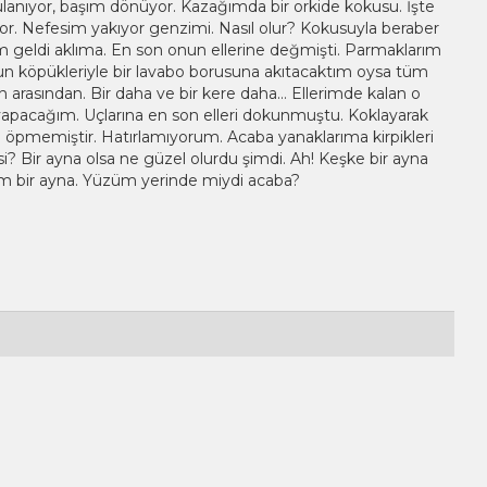
anıyor, başım dönüyor. Kazağımda bir orkide kokusu. İşte
lıyor. Nefesim yakıyor genzimi. Nasıl olur? Kokusuyla beraber
m geldi aklıma. En son onun ellerine değmişti. Parmaklarım
abun köpükleriyle bir lavabo borusuna akıtacaktım oysa tüm
ın arasından. Bir daha ve bir kere daha… Ellerimde kalan o
 yapacağım. Uçlarına en son elleri dokunmuştu. Koklayarak
pmemiştir. Hatırlamıyorum. Acaba yanaklarıma kirpikleri
? Bir ayna olsa ne güzel olurdu şimdi. Ah! Keşke bir ayna
im bir ayna. Yüzüm yerinde miydi acaba?