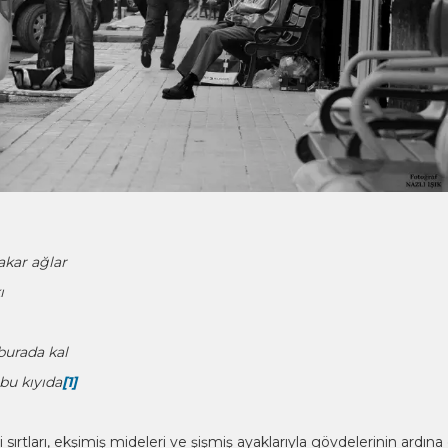
akar ağlar
ı
burada kal
 bu kıyıda
[1]
i sırtları, ekşimiş mideleri ve şişmiş ayaklarıyla gövdelerinin ardın