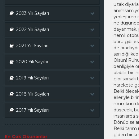
uzak diyarl
anımsamıyoru
2023 Yılı Sayıları
yerleştiren 
ne düşünece
dayanmak, p
2022 Yılı Sayıları
nemli otobü
boru gibi es
2021 Yılı Sayıları
de oradaydı
sarıldığı ka
Olsun! Ruhu
2020 Yılı Sayıları
benliğiyle o
olabilir bir
2019 Yılı Sayıları
gibi sarsak 
harekete geç
Belki ölece
2018 Yılı Sayıları
elleriyle bi
mümkün deği
düşecek, bu
2017 Yılı Sayıları
insanlarda 
Dönüp selam
Belki tarım
giden bir se
En Çok Okunanlar