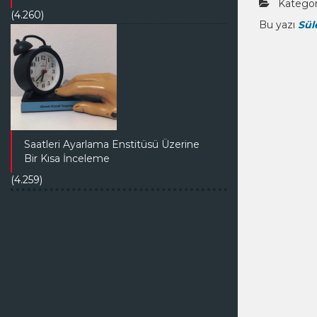
Kategori
(4.260)
Bu yazı
Sül
Saatleri Ayarlama Enstitüsü Üzerine
Bir Kısa İnceleme
(4.259)