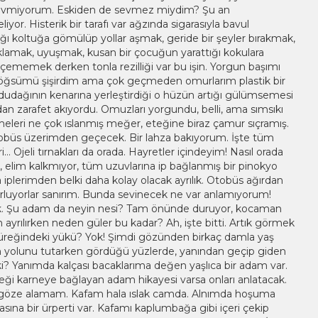
ri sevmiyorum. Eskiden de sevmez miydim? Şu an
or. Histerik bir tarafı var ağzında sigarasıyla bavul
ktığı koltuğa gömülüp yollar aşmak, geride bir şeyler bırakmak,
amak, uyuşmak, kusan bir çocuğun yarattığı kokulara
ememek derken tonla rezilliği var bu işin. Yorgun başımı
p göğsümü şişirdim ama çok geçmeden omurlarım plastik bir
 ve dudağının kenarına yerleştirdiği o hüzün artığı gülümsemesi
an zarafet akıyordu. Omuzları yorgundu, belli, ama sımsıkı
zmeleri ne çok ıslanmış meğer, eteğine biraz çamur sıçramış.
otobüs üzerimden geçecek. Bir lahza bakıyorum. İşte tüm
 Ojeli tırnakları da orada. Hayretler içindeyim! Nasıl orada
ılı, elim kalkmıyor, tüm uzuvlarına ip bağlanmış bir pinokyo
sa iplerimden belki daha kolay olacak ayrılık. Otobüs ağırdan
uğurluyorlar sanırım. Bunda sevinecek ne var anlamıyorum!
balık. Şu adam da neyin nesi? Tam önünde duruyor, kocaman
 ayrılırken neden güler bu kadar? Ah, işte bitti. Artık görmek
yüreğindeki yükü? Yok! Şimdi gözünden birkaç damla yaş
in yolunu tutarken gördüğü yüzlerde, yanından geçip giden
ki? Yanımda kalçası bacaklarıma değen yaşlıca bir adam var.
eği karneye bağlayan adam hikayesi varsa onları anlatacak.
ı göze alamam. Kafam hala ıslak camda. Alnımda hoşuma
casına bir ürperti var. Kafamı kaplumbağa gibi içeri çekip