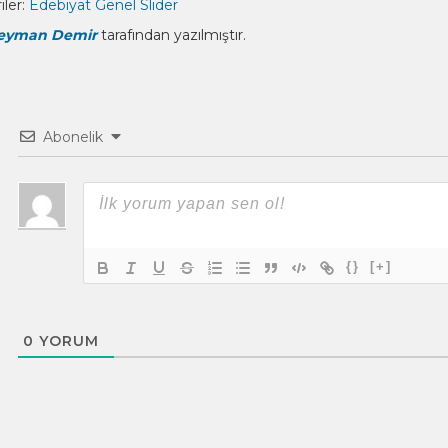
ler:
Edebiyat
Genel
Slider
eyman Demir
tarafından yazılmıştır.
Abonelik
{}
[+]
0
YORUM