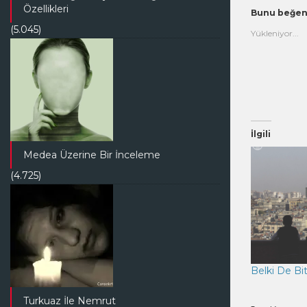
(Yeni
tık
Özellikleri
pencered
(Y
Bunu beğen
açılır)
pe
(5.045)
açı
Yükleniyor...
İlgili
Medea Üzerine Bir İnceleme
(4.725)
Belki De Bi
Turkuaz İle Nemrut