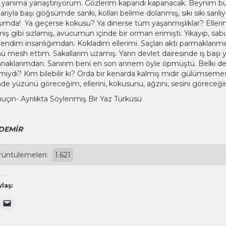
yanıma yanaştırıyorum. Gözlerim kapandı kapanacak. Beynim bul
rıyla başı göğsümde sanki, kolları belime dolanmış, sıkı sıkı sarı
aşımda! Ya geçerse kokusu? Ya dinerse tüm yaşanmışlıklar? Elleri
lmiş gibi sızlamış, avucumun içinde bir orman erimişti. Yıkayıp, s
İğrendim insanlığımdan. Kokladım ellerimi. Saçları aktı parmaklarım
ü mesh ettim. Sakallarım uzamış. Yarın devlet dairesinde iş başı
aklarımdan. Sanırım beni en son annem öyle öpmüştü. Belki de ö
iydi? Kim bilebilir ki? Orda bir kenarda kalmış mıdır gülümsemesi
de yüzünü göreceğim, ellerini, kokusunu, ağzını, sesini göreceğ
muçin- Ayrılıkta Söylenmiş Bir Yaz Türküsü
DEMİR
rüntülemeleri:
1.621
laş:
'ta
itter
Arkadaşınıza
k
erinde
e-
ylaşmak
posta
n
ile