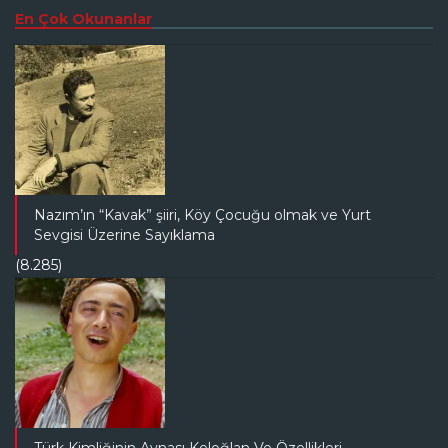
En Çok Okunanlar
Nazım’ın “Kavak” şiiri, Köy Çocuğu olmak ve Yurt
Sevgisi Üzerine Sayıklama
(8.285)
Türk Kimliğinin Aynası Keloğlan Ve Özellikleri