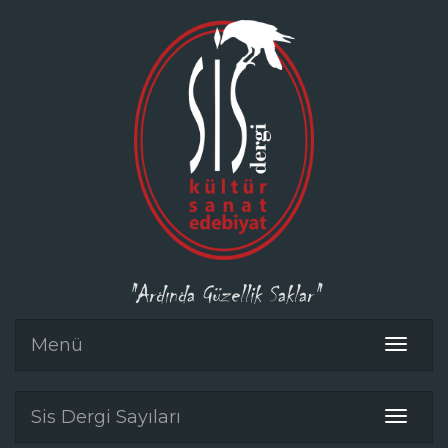
"Ardında Güzellik Saklar"
Menü
Toggle
navigat
Sis Dergi Sayıları
Toggle
navigat