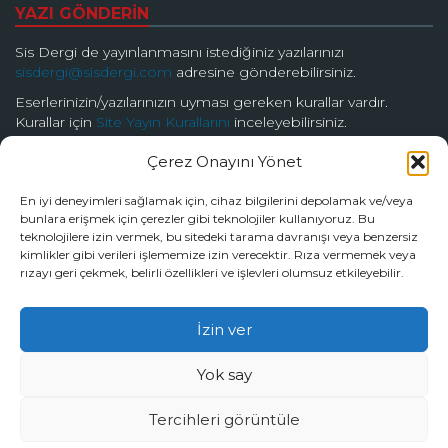
YAZI GÖNDERİN
Sis Dergi de yayınlanmasını istediğiniz yazılarınızı
sisdergi@sisdergi.com
adresine gönderebilirsiniz.
Eserlerinizin/yazılarınızın uyması gereken kurallar vardır.
Kurallar için
Site Yayın Kurallarını
inceleyebilirsiniz.
Çerez Onayını Yönet
BİZİ TAKİP EDİN
En iyi deneyimleri sağlamak için, cihaz bilgilerini depolamak ve/veya
bunlara erişmek için çerezler gibi teknolojiler kullanıyoruz. Bu
teknolojilere izin vermek, bu sitedeki tarama davranışı veya benzersiz
kimlikler gibi verileri işlememize izin verecektir. Rıza vermemek veya
rızayı geri çekmek, belirli özellikleri ve işlevleri olumsuz etkileyebilir.
© 2026 Sis Dergi | Ardında Güzellik Saklar
Tüm hakları Sis Dergi’ye aittir.
İzin ver
Yok say
Tercihleri görüntüle