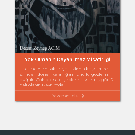
Yok Olmanın Dayanılmaz Misafirliği
Kelimelerim saklanıyor aklımın köşelerine
Zifiriden dönen karanlığa mühürlü gözlerim,
buğulu Çok acırsa dili, kalemi susarmış gönlü
deli olanın Beynimde...
Devamını oku