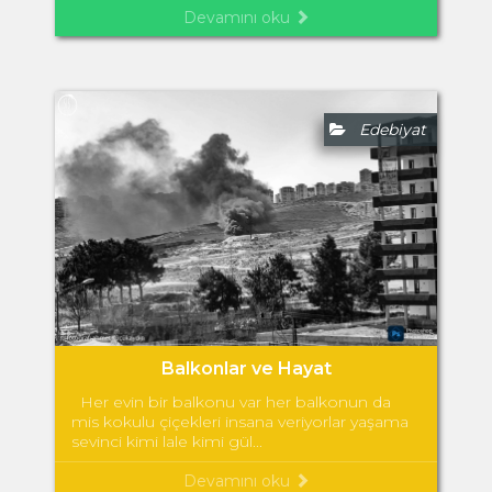
Devamını oku
Edebiyat
Balkonlar ve Hayat
Her evin bir balkonu var her balkonun da
mis kokulu çiçekleri insana veriyorlar yaşama
sevinci kimi lale kimi gül...
Devamını oku