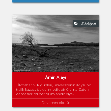
Edebiyat
Âmin Alayı
İlkbaharın ilk günleri, üniversitenin ilk yılı, bir
trafik kazası, beklenmedik bir ölüm… Zaten
demezler mi her ölüm anidir diye? ...
Devamını oku