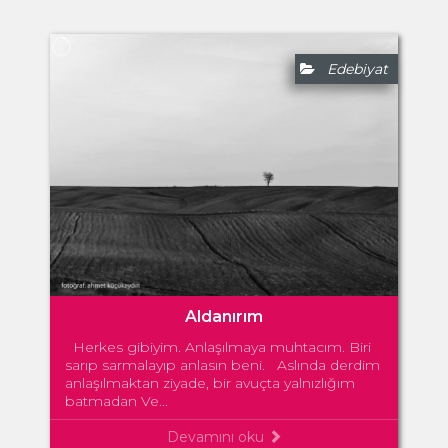
Edebiyat
Aldanırım
Herkes gibiyim. Anlaşılmaya muhtacım. Biri
sarıp sarmalayıp anlasın beni. Aslında derdim
anlaşılmaktan ziyade, bir avuçta yalnızlığım
batmadan Ve...
Devamını oku