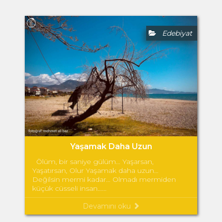
Edebiyat
Yaşamak Daha Uzun
Ölüm, bir saniye gülüm… Yaşarsan,
Yaşatırsan, Olur Yaşamak daha uzun…
Değilsin mermi kadar… Olmadı mermiden
küçük cüsseli insan…...
Devamını oku