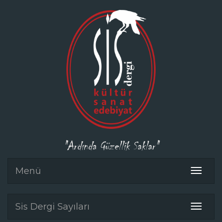
"Ardında Güzellik Saklar"
Menü
Toggle
navigat
Sis Dergi Sayıları
Toggle
navigat