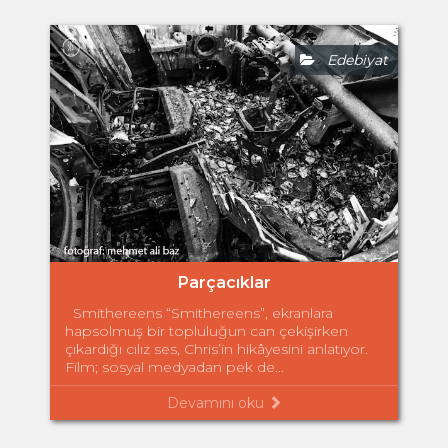
Edebiyat
Parçacıklar
Smithereens “Smithereens”, ekranlara
hapsolmuş bir topluluğun can çekişirken
çıkardığı cılız ses, Chris’in hikâyesini anlatıyor.
Film; sosyal medyadan pek de...
Devamını oku