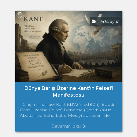
Edebiyat
Dünya Barışı Üzerine Kant’ın Felsefî
Manifestosu
Giriş Immanuel Kant (d.1724- ö.1804), Ebedi
Barış Üzerine Felsefi Deneme (Çeviri: Yavuz
Abadan ve Seha Lütfü Meray) adlı eserinde,...
Devamını oku