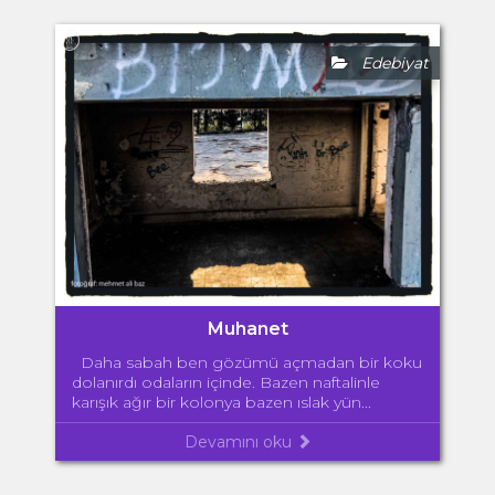
Edebiyat
Muhanet
Daha sabah ben gözümü açmadan bir koku
dolanırdı odaların içinde. Bazen naftalinle
karışık ağır bir kolonya bazen ıslak yün...
Devamını oku