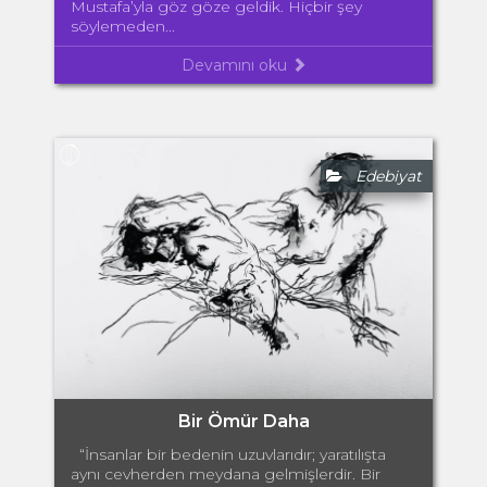
Mustafa’yla göz göze geldik. Hiçbir şey
söylemeden...
Devamını oku
Edebiyat
Bir Ömür Daha
“İnsanlar bir bedenin uzuvlarıdır; yaratılışta
aynı cevherden meydana gelmişlerdir. Bir