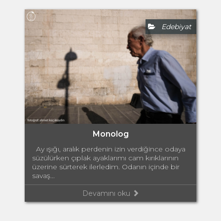
Edebiyat
Monolog
Ay ışığı, aralık perdenin izin verdiğince odaya
süzülürken çıplak ayaklarımı cam kırıklarının
üzerine sürterek ilerledim. Odanın içinde bir
savaş...
Devamını oku