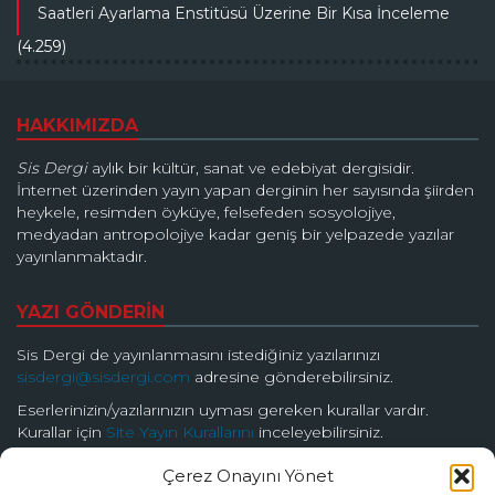
Saatleri Ayarlama Enstitüsü Üzerine Bir Kısa İnceleme
(4.259)
HAKKIMIZDA
Sis Dergi
aylık bir kültür, sanat ve edebiyat dergisidir.
İnternet üzerinden yayın yapan derginin her sayısında şiirden
heykele, resimden öyküye, felsefeden sosyolojiye,
medyadan antropolojiye kadar geniş bir yelpazede yazılar
yayınlanmaktadır.
YAZI GÖNDERİN
Sis Dergi de yayınlanmasını istediğiniz yazılarınızı
sisdergi@sisdergi.com
adresine gönderebilirsiniz.
Eserlerinizin/yazılarınızın uyması gereken kurallar vardır.
Kurallar için
Site Yayın Kurallarını
inceleyebilirsiniz.
Çerez Onayını Yönet
BİZİ TAKİP EDİN