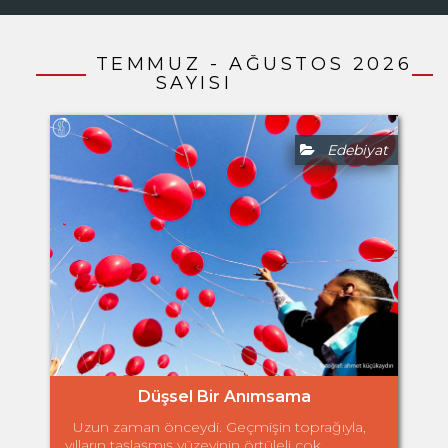
TEMMUZ - AĞUSTOS 2026
SAYISI
Edebiyat
Düşsel Bir Anımsama
Uzun zaman önceydi. Geçmişin toprağıyla,
yılların taşlaşmış yüzeyinin örtüleli çok