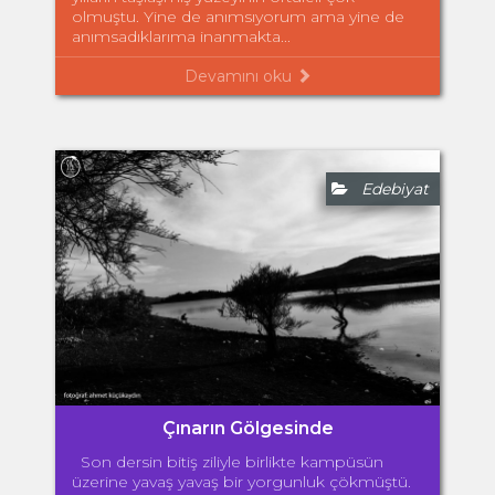
olmuştu. Yine de anımsıyorum ama yine de
anımsadıklarıma inanmakta...
Devamını oku
Edebiyat
Çınarın Gölgesinde
Son dersin bitiş ziliyle birlikte kampüsün
üzerine yavaş yavaş bir yorgunluk çökmüştü.